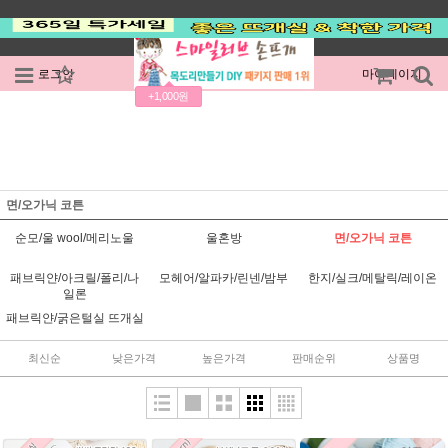
로그인
회원가입
주문조회
마이페이지
+1,000원
면/오가닉 코튼
순모/울 wool/메리노울
울혼방
면/오가닉 코튼
패브릭얀/아크릴/폴리/나
모헤어/알파카/린넨/밤부
한지/실크/메탈릭/레이온
일론
패브릭얀/굵은털실 뜨개실
최신순
낮은가격
높은가격
판매순위
상품명