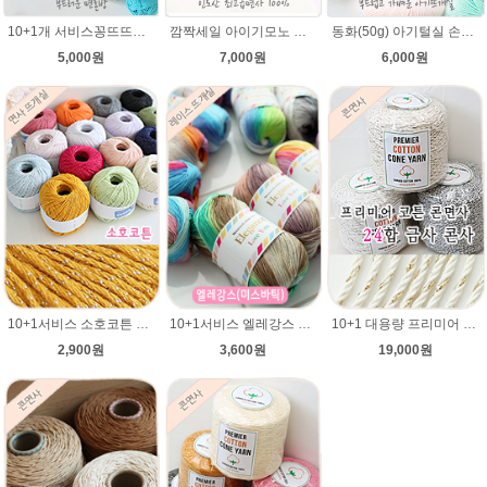
10+1개 서비스꽁뜨뜨개실 면혼방실 꽁트 털실 봄 여름 뜨개질 아기실 꽁뜨실 인형실 블랭킷실
깜짝세일 아이기모노 면사(레이스) 여름뜨개실 도일리 털실 손뜨개 뜨개질 코튼 뜨개실(뜨게질실)
동화(50g) 아기털실 손뜨개질실 인형뜨기 유아 뜨개질실
5,000원
7,000원
6,000원
10+1서비스 소호코튼 뜨개실/cotton yarn/여름 뜨개질 코바늘실/면실/펄사/면사/소호/코튼실/
10+1서비스 엘레강스 레이스 뜨개실(elegance lace yarn)/레이스면사/실켓가공 100%면사/여름뜨개실/미스바틱(missbatic) 코바늘실/미스 바틱(Miss Batic) 도일리 레이스코바늘용/cotton
10+1 대용량 프리미어 코튼 대용량 콘사 24합 나염/ 순면 1000g/카드면 순면사 금사 콘사/콘면사/공작표 동방 콘면사/핸들커버뜨기/방석뜨기/차량 커버 시트
2,900원
3,600원
19,000원