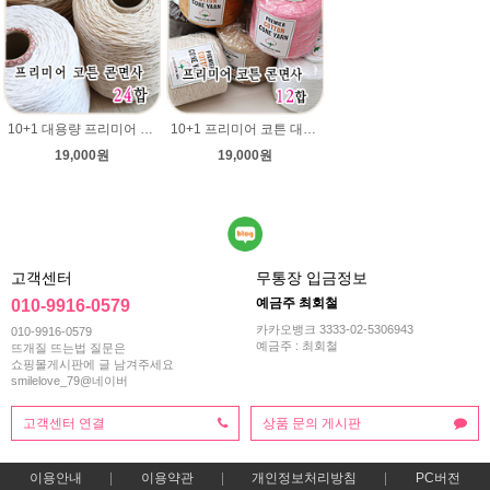
10+1 대용량 프리미어 코튼 대용량 콘사 24합 순면100% 1100g/카드면 순면사 색사/콘면사/공작표 동방 콘면사/핸들커버뜨기/방석뜨기/차량 커버 시트
10+1 프리미어 코튼 대용량 콘사 12합 순면100% 1100g/카드면 순면사 색사/콘면사/공작표 동방 콘면사/핸들커버뜨기/방석뜨기/차량 커버 시트
19,000원
19,000원
고객센터
무통장 입금정보
예금주 최회철
010-9916-0579
카카오뱅크 3333-02-5306943
010-9916-0579
예금주 : 최회철
뜨개질 뜨는법 질문은
쇼핑몰게시판에 글 남겨주세요
smilelove_79@네이버
고객센터 연결
상품 문의 게시판
이용안내
이용약관
개인정보처리방침
PC버전