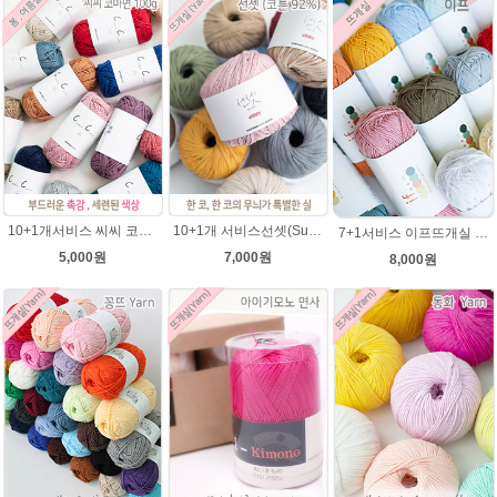
10+1개서비스 씨씨 코마면 100g 부드러운면사 뜨개실 코바늘실 여름실 뜨개질 가방실
10+1개 서비스선셋(Sunset) 코튼실 Cotton 92% 가방 소품 뜨개실 코바늘실 사계절 모자뜨개실
7+1서비스 이프뜨개실 100g /if 이프실 /부드러운 면사/의류 가방뜨개실/여름실,코튼실
5,000원
7,000원
8,000원