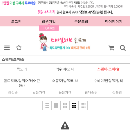
로그인
회원가입
주문조회
마이페이지
+1,000원
스웨터/조끼/숄
목도리
넥워머/모자
스웨터/조끼/숄
핸드워머/암워머/헤어끈
소품/가방/모티브
수세미/인형/도일리
(핀)
최신순
낮은가격
높은가격
판매순위
상품명