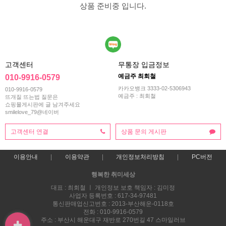
상품 준비중 입니다.
고객센터
무통장 입금정보
예금주 최회철
010-9916-0579
카카오뱅크 3333-02-5306943
010-9916-0579
예금주 : 최회철
뜨개질 뜨는법 질문은
쇼핑몰게시판에 글 남겨주세요
smilelove_79@네이버
고객센터 연결
상품 문의 게시판
이용안내
이용약관
개인정보처리방침
PC버전
행복한 취미세상
대표 : 최회철 ㅣ 개인정보 보호 책임자 : 김미정
사업자 등록번호 : 617-34-97481
통신판매업신고번호 : 2013-부산해운-0118호
전화 : 010-9916-0579
주소 : 부산시 해운대구 재반로 270번길 47 스마일러브