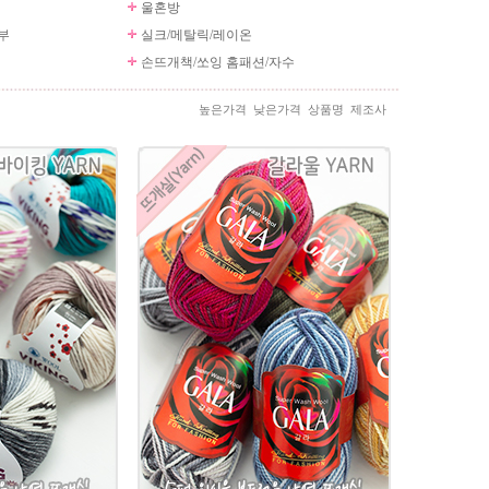
울혼방
부
실크/메탈릭/레이온
손뜨개책/쏘잉 홈패션/자수
높은가격
낮은가격
상품명
제조사