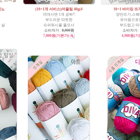
리노
(10+1개 서비스)어울림 40g(4
10+1 바이킹 
10개사면 1개 공짜!!
양만뜨기,스웨
실
부드러운 따뜻한
유아용으로
 실
슈퍼워시울 울모사
부드럽고 따
소비자가 :
8,000원
소비자가 
7,000원
(기본가)
4,900원
(기