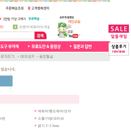
5
비니방울모자 동영상
6
꽈배기목도리
7
천연가죽 핸드메이드라벨
8
신생아모자뜨기
9
아기목도리뜨개질
10
손뜨개인형
1
자라무늬 목도리뜨기
2
브라이언 꽈배기목도리
3
앤디목도리
4
프렌치넥워머뜨개질
넥워머/핸드워머/모자
어핀
소품/가방/모티브
굵기 2~3.5mm