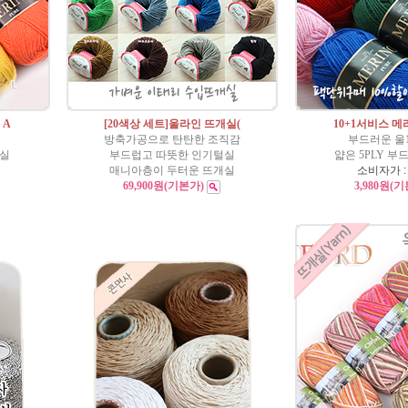
 A
[20색상 세트]울라인 뜨개실(
10+1서비스 
방축가공으로 탄탄한 조직감
부드러운 울
개실
부드럽고 따뜻한 인기털실
얇은 5PLY 
매니아층이 두터운 뜨개실
소비자가 
69,900원
(기본가)
3,980원
(기