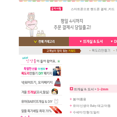
빠른 당일발송/ 거의 그 다음날
스마트폰으로 핸드폰 결제 ,카드
배송완료 /
실시간 결
뜨개실 & 도서
>
1~2mm
봄/여름용
유아/신생아 Baby 태교/아동
수세미/인형/도일리