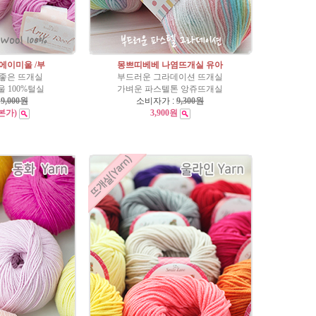
 에이미울 /부
몽쁘띠베베 나염뜨개실 유아
좋은 뜨개실
부드러운 그라데이션 뜨개실
 100%털실
가벼운 파스텔톤 앙쥬뜨개실
:
9,000원
소비자가 :
9,300원
본가)
3,900원