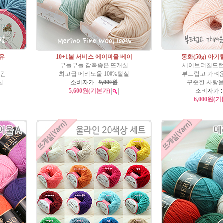
 유
10+1볼 서비스 에이미울 베이
동화(50g) 아
부들부들 감촉좋은 뜨개실
세이브더칠드런
직감
최고급 메리노울 100%털실
부드럽고 가벼
실
소비자가 :
9,000원
꾸준한 사랑을
5,600원
(기본가)
소비자가 
6,000원
(기