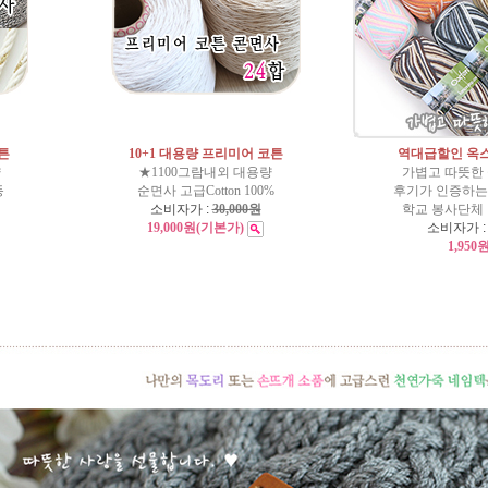
코튼
10+1 대용량 프리미어 코튼
역대급할인 옥
량
★1100그람내외 대용량
가볍고 따뜻한
등
순면사 고급Cotton 100%
후기가 인증하는 
소비자가 :
30,000원
학교 봉사단체
19,000원
(기본가)
소비자가 
1,950