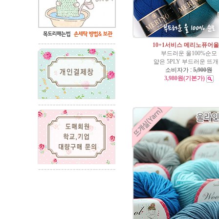
10+1서비스 메리노퓨어울
부드러운 울100%순모
얇은 5PLY 부드러운 뜨
소비자가 :
5,900원
3,980원
(기본가)