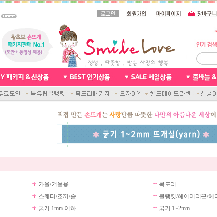
가을/겨울용
목도리
스웨터/조끼/숄
블랭킷/헤어머리끈/헤
굵기 1mm 이하
굵기 1~2mm