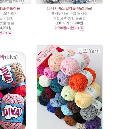
뜨개실/부드러운
10+1서비스 갈라울 40g(130m)
터,모자뜨기
슈퍼워시울 나염 뜨개실
도 가능한
가볍고 따뜻한 울혼방
뜻한 털실
소비자가 :
7,700원
:
8,000원
2,990원
(기본가)
본가)