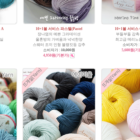
 A
10+1볼 서비스 파스텔(Pastel
10+1볼 서비스
장나염의 예쁜 그라데이션
부들부들 감촉
개실
울혼방의 가벼움과 넉넉한양
최고급 메리노울
스웨터 조끼 인형 블랭킷등 강추
소비자가 
소비자가 :
10,000원
5,600원
(기
4,950원
(기본가)