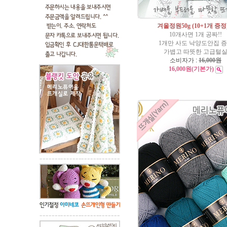
겨울정원50g (10+1개 증정
10개사면 1개 공짜!!
1개만 사도 낙양도안집 
가볍고 따뜻한 고급털
소비자가 :
16,000원
16,000원
(기본가)