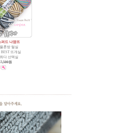
스퍼드 나염뜨
 울혼방 털실
BEST 뜨개실
 최다 선택실
:
7,500원
원