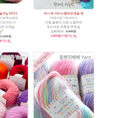
65g /DIVA
10+1개 서비스꽁뜨뜨개실 면
간 싸게사세요
10개사면 1개서비스
/모자뜨기/
인형,블랭킷,의류,소품추천
러운 뜨개실
부드러운 면혼방 추천실
소비자가 :
6,000원
5,000원
(기본가)
11,000원
본가)