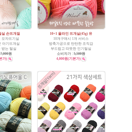
기털실 손뜨개질
10+1 울라인 뜨개실(45g) 유
 모자뜨기실
10개구매시 1개 서비스
운 아기뜨개실
방축가공으로 탄탄한 조직감
 받는 털실
부드럽고 따뜻한 인기털실
:
7,000원
소비자가 :
5,500원
본가)
4,000원
(기본가)