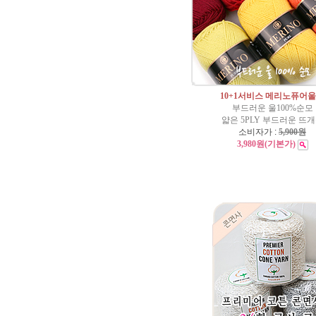
10+1서비스 메리노퓨어울
부드러운 울100%순모
얇은 5PLY 부드러운 뜨
소비자가 :
5,900원
3,980원
(기본가)