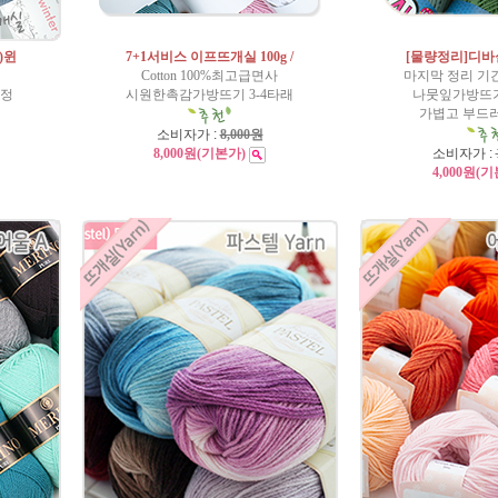
)윈
7+1서비스 이프뜨개실 100g /
[물량정리]디바실 
Cotton 100%최고급면사
마지막 정리 기
증정
시원한촉감가방뜨기 3-4타래
나뭇잎가방뜨기
실
가볍고 부드
소비자가 :
8,000원
8,000원
(기본가)
소비자가 :
4,000원
(기