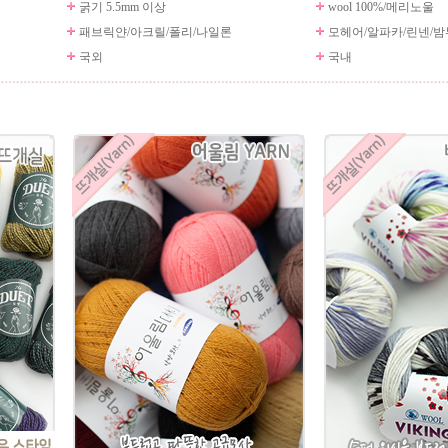
굵기 5.5mm 이상
wool 100%/메리노울
패브릭얀/아크릴/폴리/나일론
모헤어/알파카/린넨/밤
국외
국내