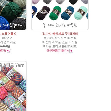
메리노퓨어울 C
[21가지 색상세트 구매]메리
100%순모
울 100% 순모사로 따뜻함
부드러운 뜨개실
매끈하고 보풀 없는 뜨개실
:
5,000원
헥사곤 모티브 블랭킷세트
본가)
69,990원
(기본가)