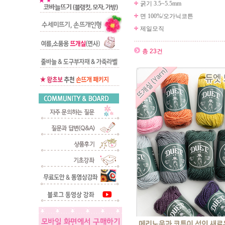
굵기 3.5~5.5mm
면 100%/오가닉코튼
제일모직
총 23건