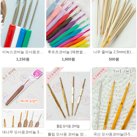
이녹스코바늘 모사용코바늘 뜨개바늘
후르츠코바늘 (예쁜컬러 12색상)뜨개바늘 알루미늄코바늘
나무 줄바늘 2.5mm(호)~12mm(호) 대바늘 나무바늘 뜨개용품 뜨개도구
1,150원
1,900원
500원
대나무 모사용코바늘 3호,4호,5호,6호,7호,8호] 손뜨개 뜨개질 부자재 도구
튤립 모사용 코바늘 양코바늘 튤립코바늘
국산 모사용코바늘(3-5호,5-6호,7-8호)