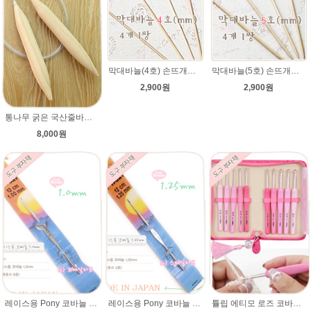
막대바늘(4호) 손뜨개이야기
막대바늘(5호) 손뜨개이야기
2,900원
2,900원
통나무 굵은 국산줄바늘(20mm)/총길이 70~72cm/루피망고모자뜨기 줄바늘/굵은대바늘/매직소프트
8,000원
레이스용 Pony 코바늘 1.00mm(일본코바늘)
레이스용 Pony 코바늘 1.25mm(일본코바늘)
튤립 에티모 로즈 코바늘 세트/수입명품 코바늘/튤립 코바늘/코바늘/손뜨개 100%정품 일본수입수입코바늘가격파괴 /에띠모 로즈 코바늘