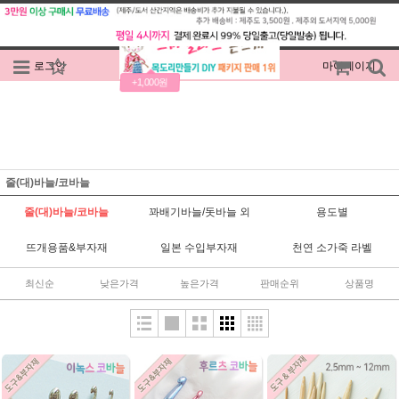
로그인
회원가입
주문조회
마이페이지
+1,000원
줄(대)바늘/코바늘
줄(대)바늘/코바늘
꽈배기바늘/돗바늘 외
용도별
뜨개용품&부자재
일본 수입부자재
천연 소가죽 라벨
최신순
낮은가격
높은가격
판매순위
상품명