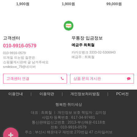
1,900원
1,900원
99,000원
고객센터
무통장 입금정보
예금주 최회철
010-9916-0579
카카오뱅크 3333-02-5306943
010-9916-0579
예금주 : 최회철
뜨개질 뜨는법 질문은
쇼핑몰게시판에 글 남겨주세요
smilelove_79@네이버
고객센터 연결
상품 문의 게시판
이용안내
이용약관
개인정보처리방침
PC버전
행복한 취미세상
대표 : 최회철 ㅣ 개인정보 보호 책임자 : 김미정
사업자 등록번호 : 617-34-97481
통신판매업신고번호 : 2013-부산해운-0118호
전화 : 010-9916-0579
주소 : 부산시 해운대구 재반로 270번길 47 스마일러브