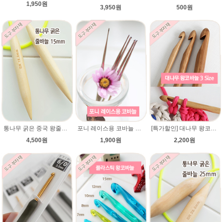
1,950원
3,950원
500원
통나무 굵은 중국 왕줄바늘(15mm)/총길이 70~72cm/루피망고모자뜨기 줄바늘/굵은대바늘/네츄럴울/컨트리/컨트리뉴/매직소프트
포니 레이스용 코바늘 0.9mm/1.0mm/1.25mm/1.5mm/1.75mm/레이스용코바늘/lace/레이스코바늘
[특가할인] 대나무 왕코바늘/가볍고 견고한 굵은코바늘/저렴한 가격 왕코바늘/모사용코바늘/패브릭얀 코바늘/루피망고 코바늘
4,500원
1,900원
2,200원