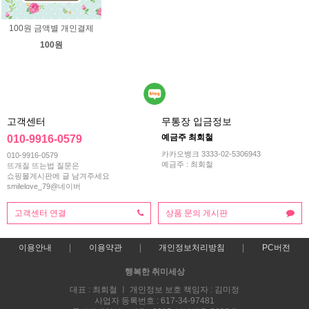
100원 금액별 개인결제
100원
고객센터
무통장 입금정보
예금주 최회철
010-9916-0579
카카오뱅크 3333-02-5306943
010-9916-0579
예금주 : 최회철
뜨개질 뜨는법 질문은
쇼핑몰게시판에 글 남겨주세요
smilelove_79@네이버
고객센터 연결
상품 문의 게시판
이용안내
이용약관
개인정보처리방침
PC버전
행복한 취미세상
대표 : 최회철 ㅣ 개인정보 보호 책임자 : 김미정
사업자 등록번호 : 617-34-97481