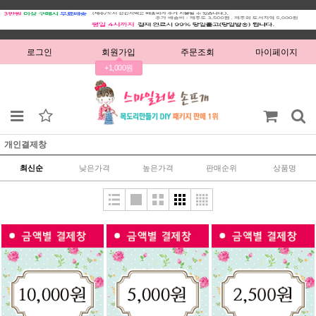
로그인
회원가입
주문조회
마이페이지
+1,000원
개인결제창
최신순
낮은가격
높은가격
판매순위
상품명