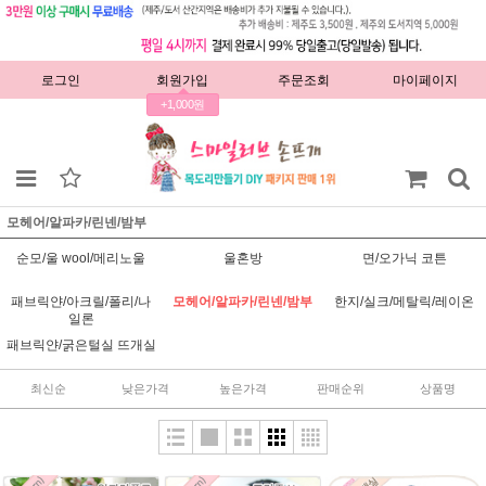
로그인
회원가입
주문조회
마이페이지
+1,000원
모헤어/알파카/린넨/밤부
순모/울 wool/메리노울
울혼방
면/오가닉 코튼
패브릭얀/아크릴/폴리/나
모헤어/알파카/린넨/밤부
한지/실크/메탈릭/레이온
일론
패브릭얀/굵은털실 뜨개실
최신순
낮은가격
높은가격
판매순위
상품명