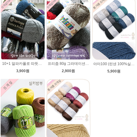
10+1 알파카폴로 따뜻한 뜨개질 겨울털실
프리즘 80g 그라데이션 나염뜨개실 알파카울 목도리뜨기 뜨게실 뜨개질실
아마100 (린넨 100%실) 뜨개질 뜨개실(뜨게질실) 코바늘 린넨사 가방 미산가 여름 팔찌 햄프끈
3,900원
2,900원
5,900원