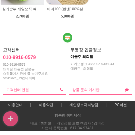
아마100 (린넨100%실)여름 뜨개실 털실 (뜨게질실) 코바늘 린넨사 가방 미산가 팔찌 햄프끈
실키밤부 제일모직 여름뜨개실 레이스뜨기 뜨개질 뜨개실(뜨게질실) 태팅레이스
5,900원
2,700원
고객센터
무통장 입금정보
예금주 최회철
010-9916-0579
카카오뱅크 3333-02-5306943
010-9916-0579
예금주 : 최회철
뜨개질 뜨는법 질문은
쇼핑몰게시판에 글 남겨주세요
smilelove_79@네이버
고객센터 연결
상품 문의 게시판
이용안내
이용약관
개인정보처리방침
PC버전
행복한 취미세상
대표 : 최회철 ㅣ 개인정보 보호 책임자 : 김미정
사업자 등록번호 : 617-34-97481
통신판매업신고번호 : 2013-부산해운-0118호