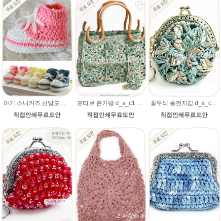
아기 스니커즈 신발도안+동영상 손뜨개/ 울라인 뜨개실로 제작 / 뜨개질 태교 / 성장앨범 손뜨개질/ 부드러운털실/아기뜨개실
모티브 큰가방 d_s_c1 무료 코바늘손뜨개 도안
꽃무늬 동전지갑 d_s_c1 무료 코바늘손뜨개 도안
직접인쇄무료도안
직접인쇄무료도안
직접인쇄무료도안