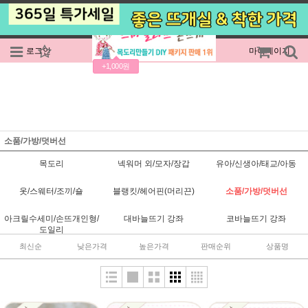
로그인
회원가입
주문조회
마이페이지
+1,000원
소품/가방/덧버선
목도리
넥워머 외/모자/장갑
유아/신생아/태교/아동
옷/스웨터/조끼/숄
블랭킷/헤어핀(머리끈)
소품/가방/덧버선
아크릴수세미/손뜨개인형/
대바늘뜨기 강좌
코바늘뜨기 강좌
도일리
최신순
낮은가격
높은가격
판매순위
상품명