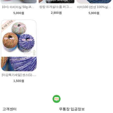
캉캉 뜨개실/소품 러그제작/루피망고모자st 도로롱모자뜨기실/굵은뜨개실/모자뜨기
아마100 (린넨 100%실) 뜨개질 뜨개실(뜨게질실) 코바늘 린넨사 가방 미산가 여름 팔찌 햄프끈
10+1 아리아실 50g /ARIA 가죽느낌실 아리아 뜨개실/가방뜨개실/모자실/여름실
2,900원
5,900원
5,000원
[마감특가세일] 센스(1) 뜨개질 (뜨게질실) 헤어고무줄 제작 뜨개실
1,500원
고객센터
무통장 입금정보