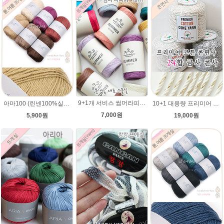
9+1개 서비스 썸머라피아 50g , 라탄 라피아 모자 가방뜨개실
아마100 (린넨100%실)여름 뜨개실 털실 (뜨게질실) 코바늘 린넨사 가방 미산가 팔찌 햄프끈
10+1 대용량 프리미어 코튼 대용량 콘사 24합 나염/ 순면 1000g/카드면 순면사 금사 콘사/콘면사/공작표 동방 콘면사/핸들커버뜨기/방석뜨기/차량 커버 시트
7,000원
5,900원
19,000원