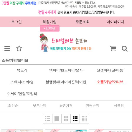
로그인
회원가입
주문조회
마이페이지
+1,000원
소품/가방/모티브
목도리
넥워머/핸드워머/모자
신생아/태교/아동
스웨터/조끼/숄
블랭킷/헤어머리끈/헤어핀
소품/가방/모티브
수세미/인형/도일리
최신순
낮은가격
높은가격
판매순위
상품명