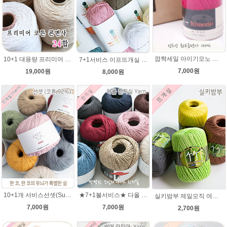
깜짝세일 아이기모노 면사(레이스) 여름뜨개실 도일리 털실 손뜨개 뜨개질 코튼 뜨개실(뜨게질실)
10+1 대용량 프리미어 코튼 대용량 콘사 24합 순면100% 1100g/카드면 순면사 색사/콘면사/공작표 동방 콘면사/핸들커버뜨기/방석뜨기/차량 커버 시트
7+1서비스 이프뜨개실 100g /if 이프실 /부드러운 면사/의류 가방뜨개실/여름실,코튼실
7,000원
19,000원
8,000원
10+1개 서비스선셋(Sunset) 코튼실 Cotton 92% 가방 소품 뜨개실 코바늘실 사계절 모자뜨개실
★7+1볼서비스★ 다올 한지실/100% 여름뜨개실/가방실/종이실/매트 바구니 코바늘뜨기
실키밤부 제일모직 여름뜨개실 레이스뜨기 뜨개질 뜨개실(뜨게질실) 태팅레이스
7,000원
7,000원
2,700원