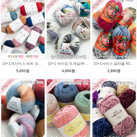
10+1개서비스 씨씨 코마면 100g 부드러운면사 뜨개실 코바늘실 여름실 뜨개질 가방실
10+1 바이킹 뜨개실/부드러운 나염 아기털실 목도리실 Viking Yarn
10+1서비스 갈라울 40g(130m) 슈퍼워시울 뜨개실 스웨터 뜨개질옷 털실
5,000원
4,900원
2,990원