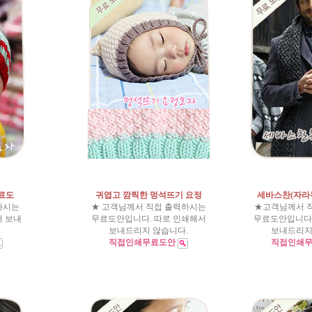
무료도
귀엽고 깜찍한 멍석뜨기 요정
세바스찬(자라
하시는
★ 고객님께서 직접 출력하시는
★고객님께서 
서 보내
무료도안입니다. 따로 인쇄해서
무료도안입니다.
보내드리지 않습니다.
보내드리지
직접인쇄무료도안
직접인쇄