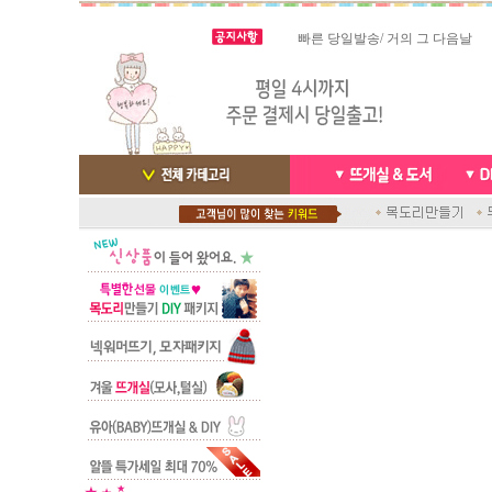
스마트폰으로 핸드폰 결제 ,카드
실시간 결
빠른 당일발송/ 거의 그 다음날
배송완료 /