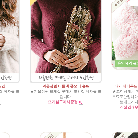
도안
겨울정원 터틀넥 풀오버 손뜨
아기 네키목도
집 책자를 드
★겨울정원 뜨개실 구매시 도안집 책자를 드
★고객님께서 
립니다.
무료도안입니다.
뜨개실구매시증정
보내드리지
직접인쇄