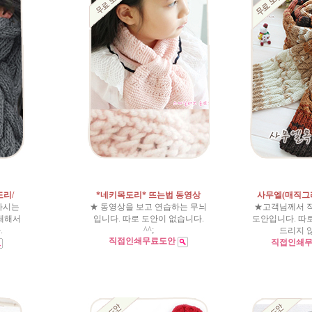
도리/
*네키목도리* 뜨는법 동영상
사무엘(매직그
하시는
★ 동영상을 보고 연습하는 무늬
★고객님께서 
쇄해서
입니다. 따로 도안이 없습니다.
도안입니다. 따
^^;
.
드리지 
직접인쇄무료도안
직접인쇄