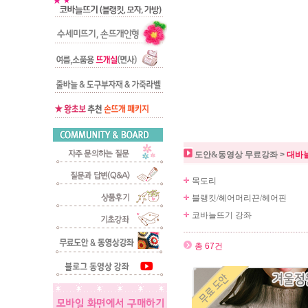
도안&동영상 무료강좌
>
대바
목도리
블랭킷/헤어머리끈/헤어핀
코바늘뜨기 강좌
총 67건