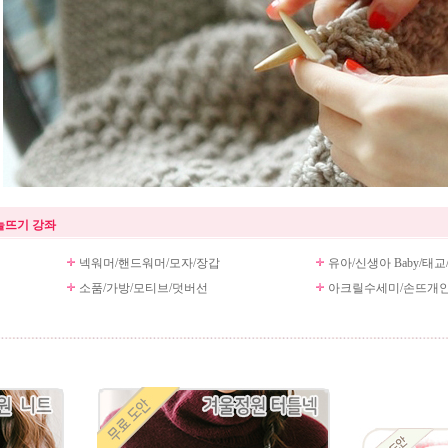
늘뜨기 강좌
넥워머/핸드워머/모자/장갑
유아/신생아 Baby/태교
소품/가방/모티브/덧버선
아크릴수세미/손뜨개인