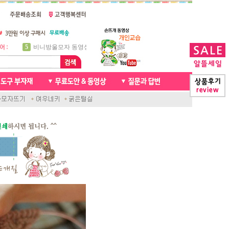
5
비니방울모자 동영상
6
꽈배기목도리
7
천연가죽 핸드메이드라벨
8
신생아모자뜨기
9
아기목도리뜨개질
10
손뜨개인형
1
자라무늬 목도리뜨기
2
브라이언 꽈배기목도리
3
앤디목도리
4
프렌치넥워머뜨개질