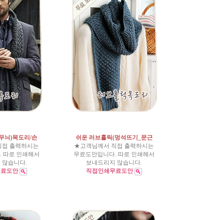
무늬)목도리/손
쉬운 러브홀릭(멍석뜨기_문근
직접 출력하시는
★고객님께서 직접 출력하시는
 따로 인쇄해서
무료도안입니다. 따로 인쇄해서
 않습니다.
보내드리지 않습니다.
무료도안
직접인쇄무료도안