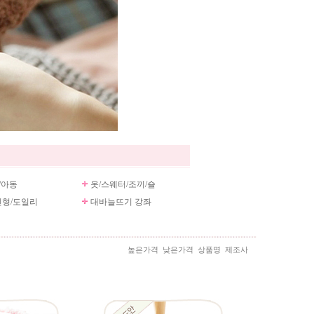
/아동
옷/스웨터/조끼/숄
형/도일리
대바늘뜨기 강좌
높은가격
낮은가격
상품명
제조사