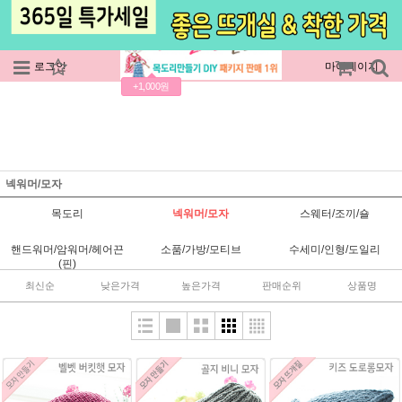
로그인
회원가입
주문조회
마이페이지
+1,000원
넥워머/모자
목도리
넥워머/모자
스웨터/조끼/숄
핸드워머/암워머/헤어끈
소품/가방/모티브
수세미/인형/도일리
(핀)
최신순
낮은가격
높은가격
판매순위
상품명