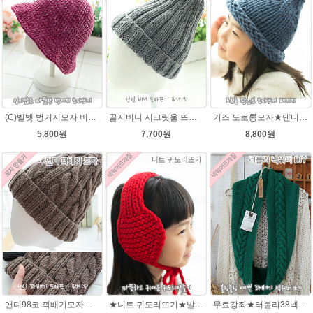
(C)벨벳 벙거지모자 버킷햇 코바늘뜨기벨벳모자뜨개질 패키지
골지비니 시크릿울 뜨개실 모자뜨기 DIY 뜨개질
키즈 도로롱모자★댄디울 모자뜨기(댄디울 2타래)
5,800원
7,700원
8,800원
앤디98코 꽈배기모자★시크릿울 98코 모자 뜨개질
★니트 귀도리뜨기★발렌타인울 뜨개실 DIY 뜨개질
무료강좌★러블리38넥워머★시크릿울 꽈배기넥워머뜨기 뜨개질