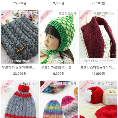
15,900원
9,900원
23,100원
무료강좌)보헤미안48넥워머뜨기★그레이스메리노울 뜨개실 털실 뜨개질
무료강좌)벌집무늬 요정모자★울라인45g패키지/아기요정모자뜨기 뜨개질
프렌치스타일★에이미울 뜨개실 넥워머뜨기털실/ 남자친구 커플 넥워머만들기
33,000원
9,000원
44,800원