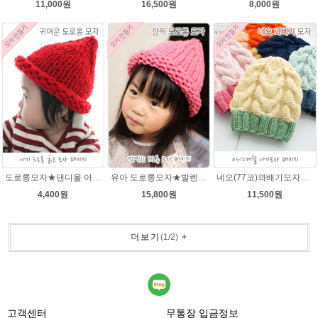
11,000원
16,500원
8,000원
도로롱모자★댄디울 아기모자뜨개질
유아 도로롱모자★발렌타인울 루피망고스타일 모자뜨개질
네오(77코)꽈배기모자★그레이스메리노울 털실 모자뜨개질
4,400원
15,800원
11,500원
더보기
(
1
/
2
)
+
고객센터
무통장 입금정보