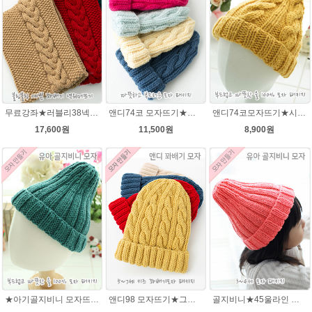
무료강좌★러블리38넥워머★나코폴라 꽈배기넥워머뜨기 뜨개질
앤디74코 모자뜨기★그레이스메리노울 털실 뜨개질 앤디모자
앤디74코모자뜨기★시크릿울3~4세용 모자뜨개질
17,600원
11,500원
8,900원
★아기골지비니 모자뜨기★그레이스메리노울 털실모자뜨개질
앤디98 모자뜨기★그레이스메리노울 털실 뜨개질 키즈 아기모자만들기 앤디모자
골지비니★45울라인 털실 모자뜨기 손뜨개질