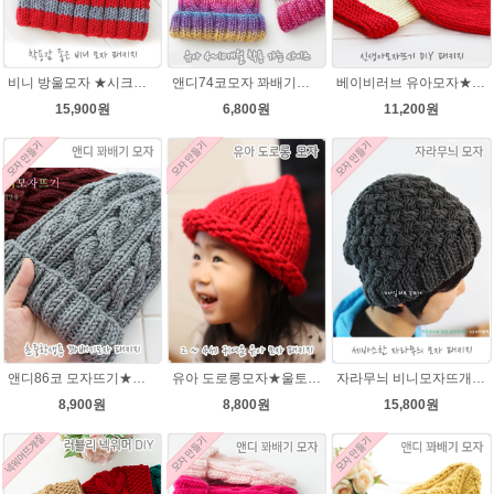
비니 방울모자 ★시크릿울패키지 모자뜨기 뜨개질
앤디74코모자 꽈배기★오슬로울 74코앤디모자도안 + 뜨개실 1볼)
베이비러브 유아모자★에이미울 뜨개실+ 무료도안 패키지 DIY 유아모자DIY뜨기 뜨개질동영상 링크 baby 태교
15,900원
6,800원
11,200원
앤디86코 모자뜨기★시크릿울 초중학생용 꽈배기모자뜨기 뜨개질
유아 도로롱모자★울토탈 뜨개실 모자뜨기 뜨개질
자라무늬 비니모자뜨개질★발렌타인울 뜨개실 패키지
8,900원
8,800원
15,800원