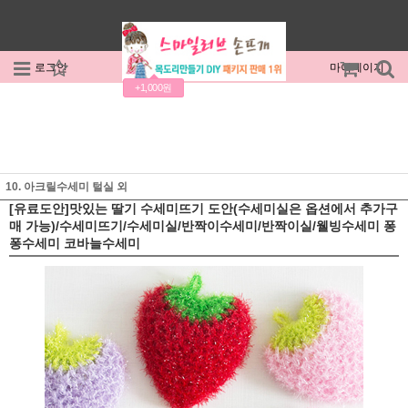
로그인
회원가입
주문조회
마이페이지
+1,000원
10. 아크릴수세미 털실 외
[유료도안]맛있는 딸기 수세미뜨기 도안(수세미실은 옵션에서 추가구
매 가능)/수세미뜨기/수세미실/반짝이수세미/반짝이실/웰빙수세미 퐁
퐁수세미 코바늘수세미