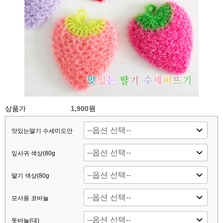
상품가
1,900원
맛있는딸기 수세미도안
잎사귀 색상(80g
딸기 색상(80g
모사용 코바늘
돗바늘(대)