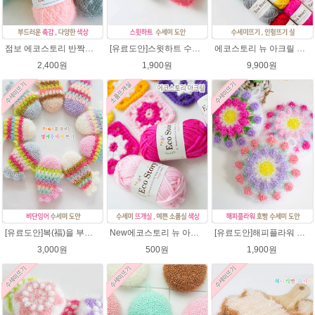
점보 에코스토리 반짝이 80g 대용량 수세미뜨기 뜨개실 친환경소품 뜨개질실//웰빙수세미실/반짝이수세미실/반짝이뜨개실/ 수세미실/대용량수세미/빤짝이실
[유료도안]스윗하트 수세미뜨기 도안(수세미실은 옵션에서 추가구매 가능)예쁜수세미뜨기/빤짝이 수세미실/웰빙수세미실/고급수세미실/하트뜨기 반짝이수세미 하트수세미
에코스토리 뉴 아크릴 21색상(전색상) 1세트 / 수세미실 인형제작 뜨개실 친환경소품 뜨개질실 아크릴수세미실
2,400원
1,900원
9,900원
[유료도안]복(福)을 부르는 비단잉어 수세미 코바늘뜨기 도안+꼬리부분 동영상 /복수세미뜨기/수세미실/반짝이수세미/반짝이실/ 힐링 웰빙수세미 퐁퐁수세미 코바늘수세미
New에코스토리 뉴 아크릴 / 수세미실 인형제작 뜨개실 친환경소품 뜨개질실 아크릴수세미실
[유료도안]해피플라워 호빵수세미뜨기 도안(수세미실은 옵션에서 추가구매 가능)/수세미뜨기/수세미실/반짝이수세미/반짝이실/별수세미 호빵수세미 웰빙수세미 퐁퐁수세미 코바늘수세미
3,000원
500원
1,900원