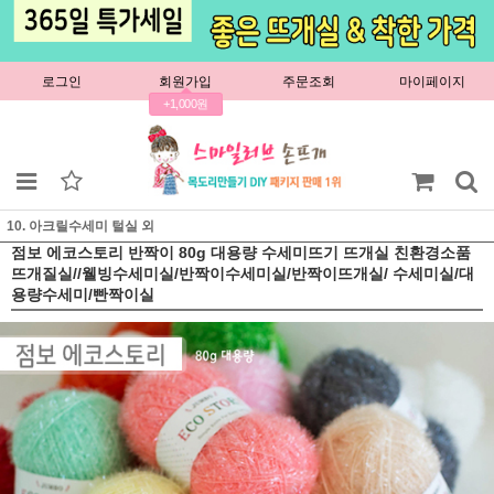
로그인
회원가입
주문조회
마이페이지
+1,000원
10. 아크릴수세미 털실 외
점보 에코스토리 반짝이 80g 대용량 수세미뜨기 뜨개실 친환경소품
뜨개질실//웰빙수세미실/반짝이수세미실/반짝이뜨개실/ 수세미실/대
용량수세미/빤짝이실