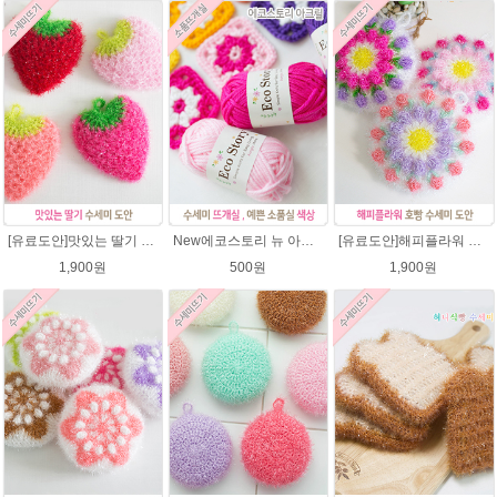
[유료도안]맛있는 딸기 수세미뜨기 도안(수세미실은 옵션에서 추가구매 가능)/수세미뜨기/수세미실/반짝이수세미/반짝이실/웰빙수세미 퐁퐁수세미 코바늘수세미
New에코스토리 뉴 아크릴 / 수세미실 인형제작 뜨개실 친환경소품 뜨개질실 아크릴수세미실
[유료도안]해피플라워 호빵수세미뜨기 도안(수세미실은 옵션에서 추가구매 가능)/수세미뜨기/수세미실/반짝이수세미/반짝이실/별수세미 호빵수세미 웰빙수세미 퐁퐁수세미 코바늘수세미
1,900원
500원
1,900원