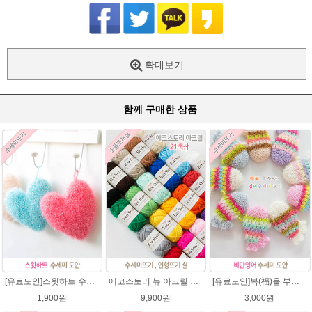
확대보기
함께 구매한 상품
[유료도안]스윗하트 수세미뜨기 도안(수세미실은 옵션에서 추가구매 가능)예쁜수세미뜨기/빤짝이 수세미실/웰빙수세미실/고급수세미실/하트뜨기 반짝이수세미 하트수세미
에코스토리 뉴 아크릴 21색상(전색상) 1세트 / 수세미실 인형제작 뜨개실 친환경소품 뜨개질실 아크릴수세미실
[유료도안]복(福)을 부르는 비단잉어 수세미 코바늘뜨기 도안+꼬리부분 동영상 /복수세미뜨기/수세미실/반짝이수세미/반짝이실/ 힐링 웰빙수세미 퐁퐁수세미 코바늘수세미
1,900원
9,900원
3,000원