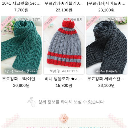
10+1 시크릿울(Secret Wool) 제일모직 뜨개실 목도리뜨기 모자털실
무료강좌★러블리38넥워머★시크릿울 꽈배기넥워머뜨기 뜨개질
[무료강좌]제이드★시크릿울 DIY 꽈배기 커플목도리뜨기
7,700원
23,100원
23,100원
무료강좌 브라이언 시크릿울 꽈배기 목도리뜨기 DIY
비니 방울모자 ★시크릿울패키지 모자뜨기 뜨개질
무료강좌 세바스찬★시크릿울 꽈배기목도리뜨기
30,800원
15,900원
23,100원
상세 정보를 확대해 보실 수 있습니다