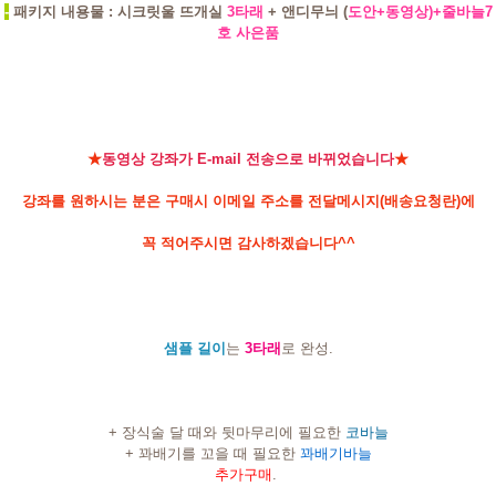
-
패키지 내용물 : 시크릿울 뜨개실
3타래
+ 앤디무늬 (
도안+동영상)+줄바늘7
호 사은품
★
동영상 강좌가 E-mail 전송으로 바뀌었습니다
★
강좌를 원하시는 분은 구매시 이메일 주소를 전달메시지(배송요청란)에
꼭 적어주시면 감사하겠습니다^^
샘플 길이
는
3타래
로 완성.
+ 장식술 달 때와 뒷마무리에 필요한
코바늘
+ 꽈배기를 꼬을 때 필요한
꽈배기바늘
추가구매
.