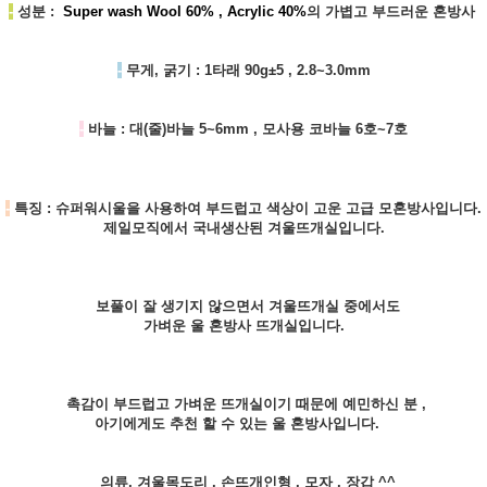
-
성분 :
Super wash Wool 60% , Acrylic 40%
의 가볍고 부드러운 혼방사
-
무게, 굵기 :
1타래 90g±5 , 2.8~3.0mm
-
바늘 :
대(줄)바늘 5~6mm , 모사용 코바늘 6호~7호
-
특징 :
슈퍼워시울을 사용하여 부드럽고 색상이 고운 고급 모혼방사입니다.
제일모직에서 국내생산된 겨울뜨개실입니다.
보풀이 잘 생기지 않으면서 겨울뜨개실 중에서도
가벼운 울 혼방사 뜨개실입니다.
촉감이 부드럽고 가벼운 뜨개실이기 때문에 예민하신 분 ,
아기에게도 추천 할 수 있는 울 혼방사입니다.
의류, 겨울목도리 , 손뜨개인형 , 모자 , 장갑 ^^