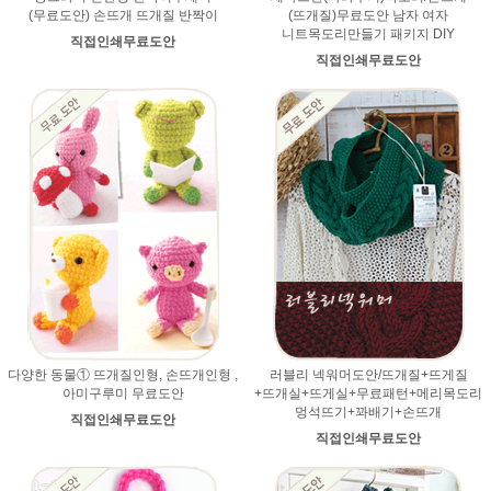
(무료도안) 손뜨개 뜨개질 반짝이
(뜨개질)무료도안 남자 여자
니트목도리만들기 패키지 DIY
직접인쇄무료도안
직접인쇄무료도안
다양한 동물① 뜨개질인형, 손뜨개인형 ,
러블리 넥워머도안/뜨개질+뜨게질
아미구루미 무료도안
+뜨개실+뜨게실+무료패턴+메리목도리
멍석뜨기+꽈배기+손뜨개
직접인쇄무료도안
직접인쇄무료도안