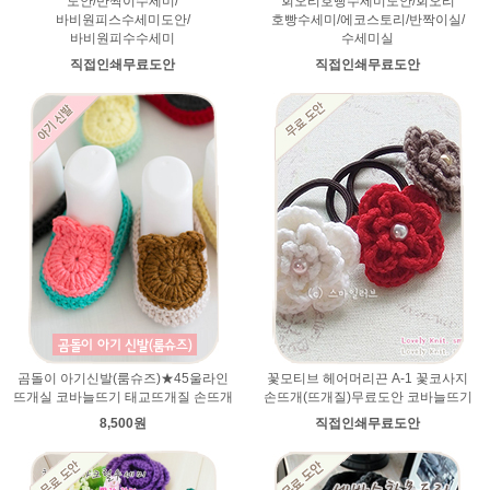
도안/반짝이수세미/
회오리호빵수세미도안/회오리
바비원피스수세미도안/
호빵수세미/에코스토리/반짝이실/
바비원피수수세미
수세미실
직접인쇄무료도안
직접인쇄무료도안
곰돌이 아기신발(룸슈즈)★45울라인
꽃모티브 헤어머리끈 A-1 꽃코사지
뜨개실 코바늘뜨기 태교뜨개질 손뜨개
손뜨개(뜨개질)무료도안 코바늘뜨기
8,500원
직접인쇄무료도안