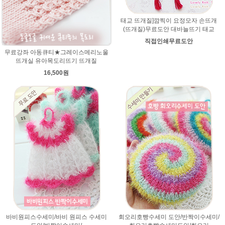
태교 뜨개질]깜찍이 요정모자 손뜨개
(뜨개질)무료도안 대바늘뜨기 태교
직접인쇄무료도안
무료강좌 아동큐티★그레이스메리노울
뜨개실 유아목도리뜨기 뜨개질
16,500원
바비원피스수세미/바비 원피스 수세미
회오리호빵수세미 도안/반짝이수세미/