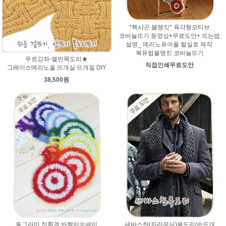
*헥사곤 블랭킷* 육각형모티브
코바늘뜨기 동영상+무료도안+ 뜨는법
설명_ 메리노퓨어울 털실로 제작.
북유럽블랭킷 코바늘뜨기
무료강좌-앨빈목도리★
직접인쇄무료도안
그레이스메리노울 뜨개실 뜨개질 DIY
38,500원
동그라미 친환경 반짝이수세미
세바스찬(자라무늬)목도리/손뜨개