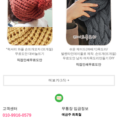
*럭셔리 와플 손뜨개모자 (뜨개질)
쉬운 제이드(꽈배기)목도리/
무료도안 대바늘뜨기
발렌타인데이울로 제작. 손뜨개(뜨개질)
무료도안 남자 여자목도리만들기 DIY
직접인쇄무료도안
직접인쇄무료도안
더보기
(
1
/
5
)
+
고객센터
무통장 입금정보
예금주 최회철
010-9916-0579