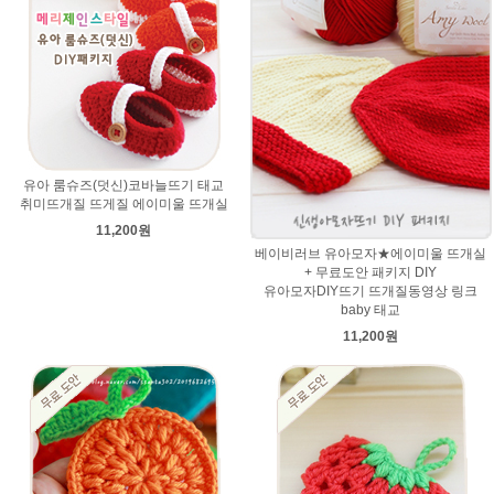
유아 룸슈즈(덧신)코바늘뜨기 태교
취미뜨개질 뜨게질 에이미울 뜨개실
11,200원
베이비러브 유아모자★에이미울 뜨개실
+ 무료도안 패키지 DIY
유아모자DIY뜨기 뜨개질동영상 링크
baby 태교
11,200원