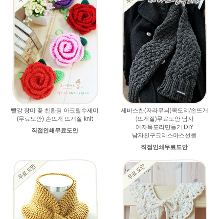
빨강 장미 꽃 친환경 아크릴수세미
세바스찬(자라무늬)목도리/손뜨개
(무료도안) 손뜨개 뜨개질 knit
(뜨개질)무료도안 남자
여자목도리만들기 DIY
직접인쇄무료도안
남자친구크리스마스선물
직접인쇄무료도안