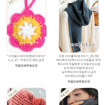
* 아크릴수세미(친환경수세미) *
쉬운 러브홀릭(멍석뜨기_문근영
s_a_a1 * 무료도안 패턴 공유
메리목도리)목도리/시크릿울로 제작.
목도리뜨개질종류 뜨개질코뜨는법
직접인쇄무료도안
손뜨개(뜨개질)무료도안
남자목도리뜨개질무늬 남자
여자목도리만들기 DIY
직접인쇄무료도안