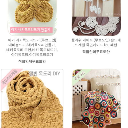
아기 네키목도리뜨기 [무료도안]
플라워 케이프 (무료도안) 손뜨개
대바늘뜨기 /네키목도리만들기,
뜨개질 국민케이프 knit 패턴
네키목도리 도안,네키 목도리뜨기,
직접인쇄무료도안
아기목도리,아기목도리뜨기
직접인쇄무료도안