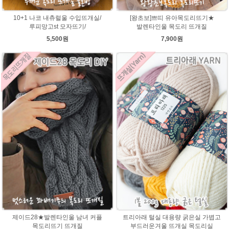
10+1 나코 내츄럴울 수입뜨개실/
[왕초보]쁘띠 유아목도리뜨기★
루피망고st 모자뜨기/
발렌타인울 목도리 뜨개질
5,500원
7,900원
제이드28★발렌타인울 남녀 커플
트리아래 털실 대용량 굵은실 가볍고
목도리뜨기 뜨개질
부드러운겨울 뜨개실 목도리실