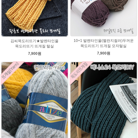
10+1 발렌타인울(멜란지컬러)두꺼운
김씨목도리뜨기★발렌타인울
목도리뜨기 뜨개질 모자털실
목도리뜨기 뜨개질 털실
7,900원
7,900원