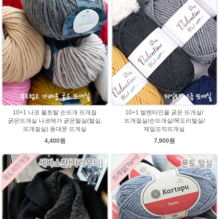
10+1 나코 울토탈 손뜨개 뜨개질
10+1 발렌타인울 굵은 뜨개실/
굵은뜨개실 나코메가 굵은털실(털실,
뜨개질실/손뜨개실/목도리털실/
뜨개질실) 동대문 뜨게실
제일모직뜨개실
4,400원
7,900원