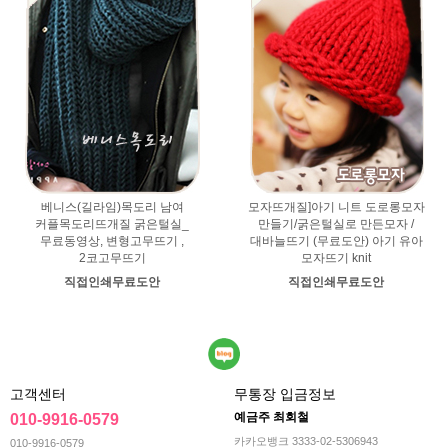
베니스(길라임)목도리 남여
모자뜨개질]아기 니트 도로롱모자
커플목도리뜨개질 굵은털실_
만들기/굵은털실로 만든모자 /
무료동영상, 변형고무뜨기 ,
대바늘뜨기 (무료도안) 아기 유아
2코고무뜨기
모자뜨기 knit
직접인쇄무료도안
직접인쇄무료도안
고객센터
무통장 입금정보
예금주 최회철
010-9916-0579
카카오뱅크 3333-02-5306943
010-9916-0579