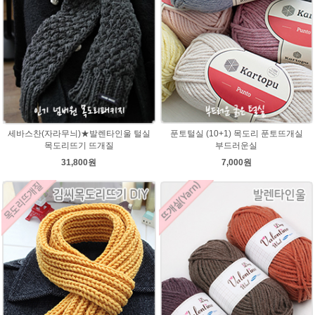
세바스찬(자라무늬)★발렌타인울 털실
푼토털실 (10+1) 목도리 푼토뜨개실
목도리뜨기 뜨개질
부드러운실
31,800원
7,000원