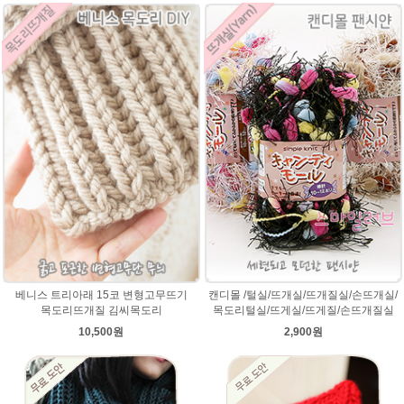
베니스 트리아래 15코 변형고무뜨기
캔디몰 /털실/뜨개실/뜨개질실/손뜨개실/
목도리뜨개질 김씨목도리
목도리털실/뜨게실/뜨게질/손뜨개질실
10,500원
2,900원