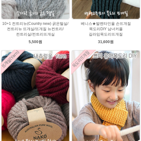
10+1 컨트리뉴(Country new) 굵은털실/
베니스★발렌타인울 손뜨개질
컨트리뉴 뜨개실/뜨개질 뉴컨트리/
목도리DIY 남녀커플
컨트리실/컨트리뜨개실
길라임목도리뜨개질
5,500원
31,600원