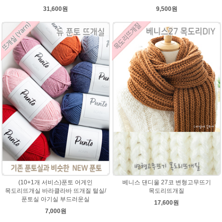
31,600원
9,500원
(10+1개 서비스)푼토 어게인
베니스 댄디울 27코 변형고무뜨기
목도리뜨개실 바라클라바 뜨개질 털실/
목도리뜨개질
푼토실 아기실 부드러운실
17,600원
7,000원