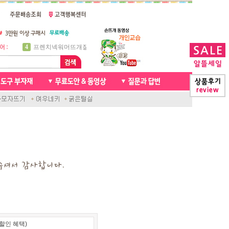
5
비니방울모자 동영상
6
꽈배기목도리
7
천연가죽 핸드메이드라벨
8
신생아모자뜨기
9
아기목도리뜨개질
10
손뜨개인형
1
자라무늬 목도리뜨기
2
브라이언 꽈배기목도리
3
앤디목도리
4
프렌치넥워머뜨개질
할인 혜택)