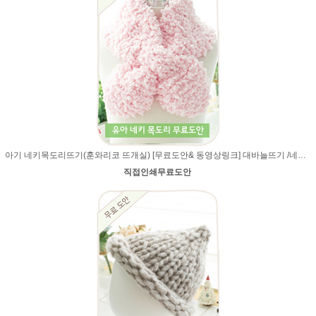
아기 네키목도리뜨기(훈와리코 뜨개실) [무료도안& 동영상링크] 대바늘뜨기 /네키목도리만들기,네키목도리 도안,네키 목도리뜨기,아기목도리,아기목도리뜨기
직접인쇄무료도안