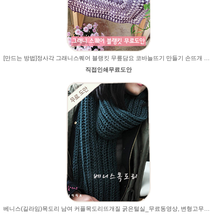
[만드는 방법]정사각 그래니스퀘어 블랭킷 무릎담요 코바늘뜨기 만들기 손뜨개 북유럽무료도안 수능선물
직접인쇄무료도안
베니스(길라임)목도리 남여 커플목도리뜨개질 굵은털실_무료동영상, 변형고무뜨기 , 2코고무뜨기