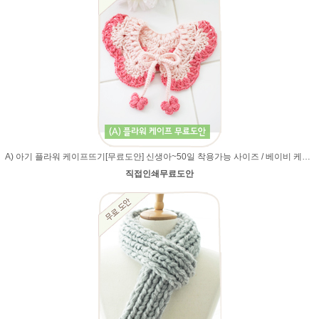
A) 아기 플라워 케이프뜨기[무료도안] 신생아~50일 착용가능 사이즈 / 베이비 케이프 / 손뜨개 케이프 / 에이미울로 제작 / 손뜨개도안
직접인쇄무료도안