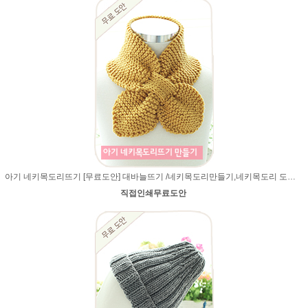
아기 네키목도리뜨기 [무료도안] 대바늘뜨기 /네키목도리만들기,네키목도리 도안,네키 목도리뜨기,아기목도리,아기목도리뜨기
직접인쇄무료도안