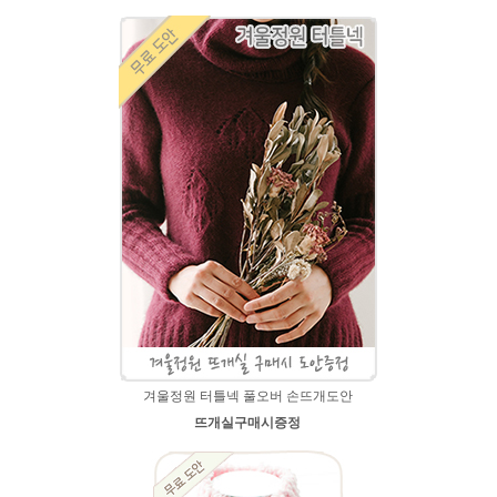
겨울정원 터틀넥 풀오버 손뜨개도안
뜨개실구매시증정