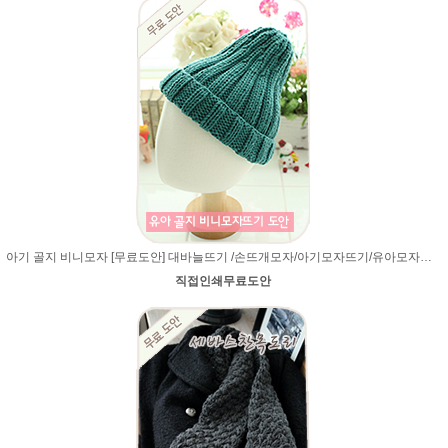
아기 골지 비니모자 [무료도안] 대바늘뜨기 /손뜨개모자/아기모자뜨기/유아모자뜨기/유아/비니모자뜨기/비니 모자뜨기/고무단뜨기 모자
직접인쇄무료도안