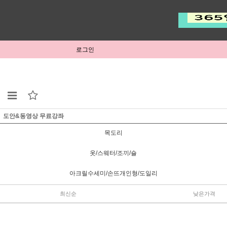
로그인
도안&동영상 무료강좌
목도리
옷/스웨터/조끼/숄
아크릴수세미/손뜨개인형/도일리
최신순
낮은가격