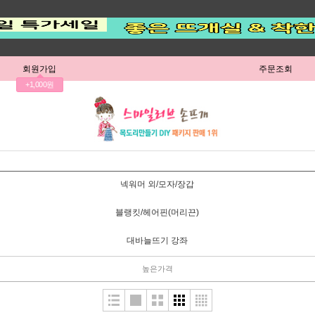
회원가입
주문조회
+1,000원
넥워머 외/모자/장갑
블랭킷/헤어핀(머리끈)
대바늘뜨기 강좌
높은가격