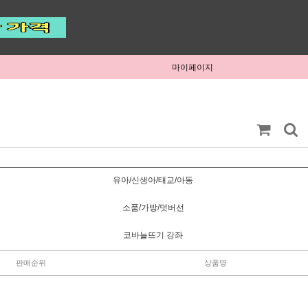
마이페이지
유아/신생아/태교/아동
소품/가방/덧버선
코바늘뜨기 강좌
판매순위
상품명