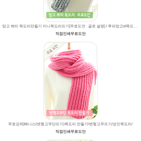
망고 쁘띠 목도리만들기 미니목도리뜨기[무료도안 : 글로 설명] / 루피망고st목도리뜨기 /쁘띠목도리/
직접인쇄무료도안
무료강좌]베니스(변형고무단뜨기)목도리 만들기/변형고무뜨기/성인목도리/
직접인쇄무료도안