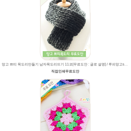
망고 쁘띠 목도리만들기 남자목도리뜨기 11코[무료도안 : 글로 설명] / 루피망고st목도리뜨기 /쁘띠목도리/
직접인쇄무료도안