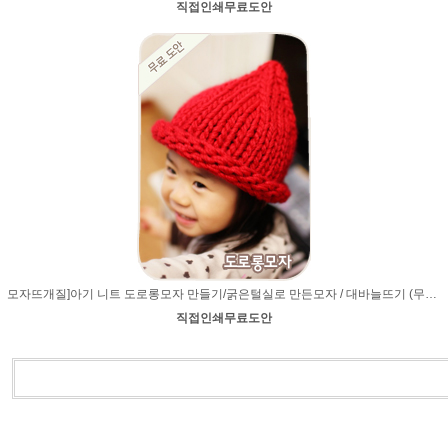
직접인쇄무료도안
모자뜨개질]아기 니트 도로롱모자 만들기/굵은털실로 만든모자 / 대바늘뜨기 (무료도안) 아기 유아 모자뜨기 knit
직접인쇄무료도안