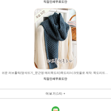
직접인쇄무료도안
쉬운 러브홀릭(멍석뜨기_문근영 메리목도리)목도리/시크릿울로 제작. 목도리뜨개질종류 뜨개질코뜨는법 손뜨개(뜨개질)무료도안 남자목도리뜨개질무늬 남자 여자목도리만들기 DIY
직접인쇄무료도안
더보기
(
1
/
6
)
+