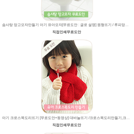
솜사탕 망고모자만들기 아기 유아모자[무료도안 : 글로 설명] 원형뜨기 / 루피망고st모자뜨기 /망고모자/망고모자뜨기
직접인쇄무료도안
아기 크로스목도리뜨기 [무료도안+동영상] 대바늘뜨기 /크로스목도리만들기,크로스목도리 도안,크로스 목도리뜨기,아기목도리,아기목도리뜨기,너음목도리
직접인쇄무료도안