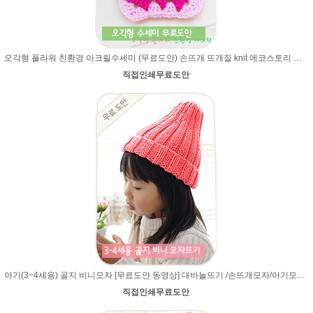
오각형 플라워 친환경 아크릴수세미 (무료도안) 손뜨개 뜨개질 knit 에코스토리 뜨개실로 제작
직접인쇄무료도안
아기(3~4세용) 골지 비니모자 [무료도안 동영상] 대바늘뜨기 /손뜨개모자/아기모자뜨기/유아모자뜨기/유아/비니모자뜨기/비니 모자뜨기/고무단뜨기 모자/울라인/505
직접인쇄무료도안