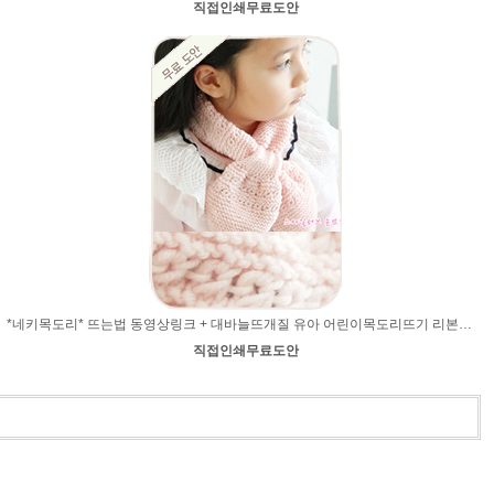
직접인쇄무료도안
*네키목도리* 뜨는법 동영상링크 + 대바늘뜨개질 유아 어린이목도리뜨기 리본목도리 아기목도리뜨개질 아기목도리뜨기
직접인쇄무료도안