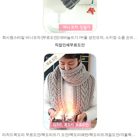
최시원스타일 비니모자 [무료도안] 대바늘뜨기 /커플 성인모자, 스키장 소품 손뜨개 핸드메이드/비니모자뜨기/비니 모자뜨기/고무단뜨기 모자
직접인쇄무료도안
리차드목도리 무료도안/목도리뜨기 도안/목도리패턴/목도리뜨개질도안/겨울목도리/니트목도리/털실목도리/목도리만들기