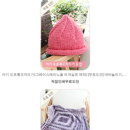
아기 도로롱모자뜨기(그레이스메리노울 뜨개실로 제작) [무료도안] 대바늘뜨기,아기모자뜨개질,뜨개질,루피망고모자 스타일
직접인쇄무료도안