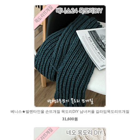
베니스★발렌타인울 손뜨개질 목도리DIY 남녀커플 길라임목도리뜨개질
31,600원