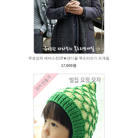
무료강좌 세바스찬28★댄디울 목도리뜨기 뜨개질
17,600원