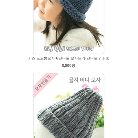
키즈 도로롱모자★댄디울 모자뜨기(댄디울 2타래)
8,800원