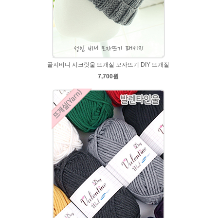
골지비니 시크릿울 뜨개실 모자뜨기 DIY 뜨개질
7,700원