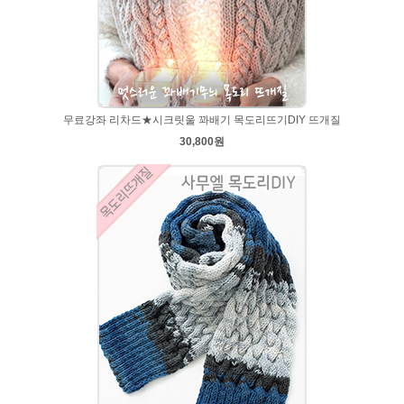
무료강좌 리차드★시크릿울 꽈배기 목도리뜨기DIY 뜨개질
30,800원