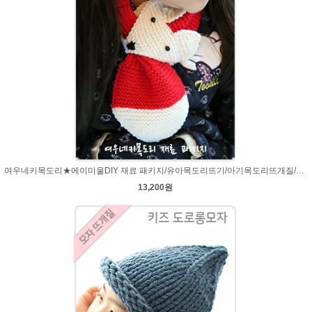
여우네키목도리★에이미울DIY 재료 패키지/유아목도리뜨기/아기목도리뜨개질/부드러운 베이비뜨개실로 제작 된 태교 손뜨개
13,200원