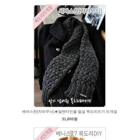
세바스찬(자라무늬)★발렌타인울 털실 목도리뜨기 뜨개질
31,800원