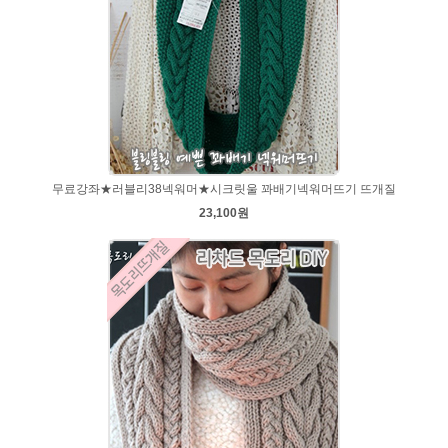
무료강좌★러블리38넥워머★시크릿울 꽈배기넥워머뜨기 뜨개질
23,100원