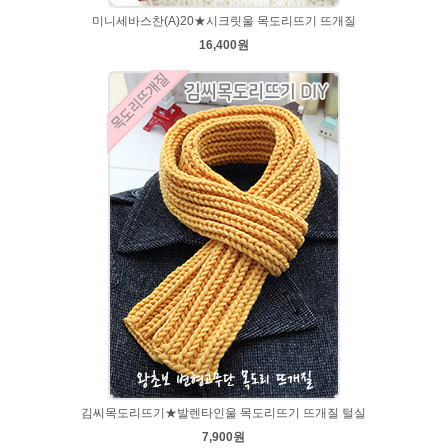
미니세바스찬(A)20★시크릿울 목도리뜨기 뜨개질
16,400원
김씨목도리뜨기★발렌타인울 목도리뜨기 뜨개질 털실
7,900원