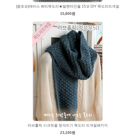
[왕초보]애비스 쁘띠목도리★발렌타인울 15코 DIY 목도리뜨개질
15,800원
러브홀릭 시크릿울 멍석뜨기 목도리 뜨개질패키지
23,100원