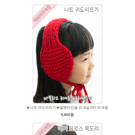
★니트 귀도리뜨기★발렌타인울 뜨개실 DIY 뜨개질
9,900원