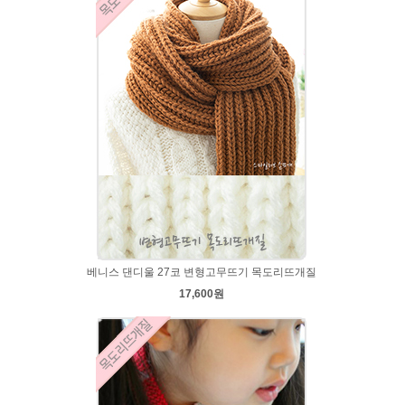
베니스 댄디울 27코 변형고무뜨기 목도리뜨개질
17,600원