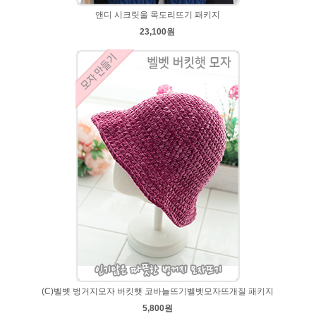
앤디 시크릿울 목도리뜨기 패키지
23,100원
(C)벨벳 벙거지모자 버킷햇 코바늘뜨기벨벳모자뜨개질 패키지
5,800원