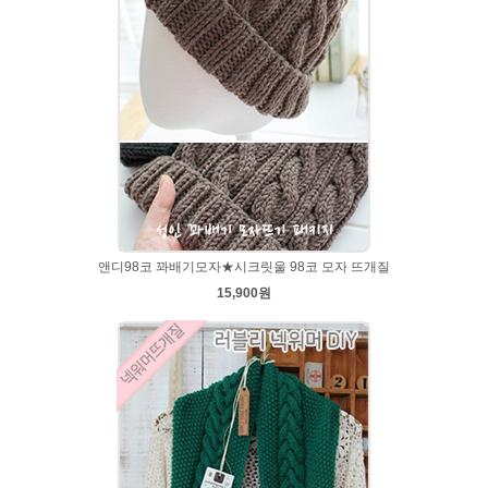
앤디98코 꽈배기모자★시크릿울 98코 모자 뜨개질
15,900원