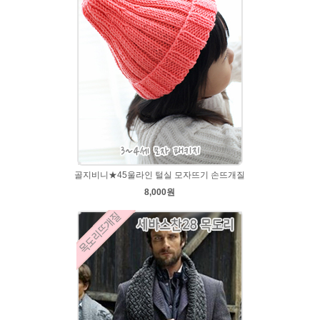
골지비니★45울라인 털실 모자뜨기 손뜨개질
8,000원