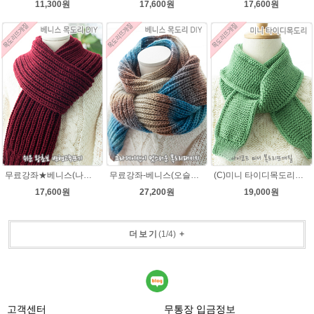
11,300원
17,600원
17,600원
무료강좌★베니스(나코폴라) 목도리DIY패키지(줄바늘포함)
무료강좌-베니스(오슬로울)목도리뜨기 DIY 패키지(줄바늘 포함) 그라데이션목도리
(C)미니 타이디목도리★그레이스메리노울 미니목도리뜨기 아이코드 뜨개질
17,600원
27,200원
19,000원
더보기
(
1
/
4
)
+
고객센터
무통장 입금정보