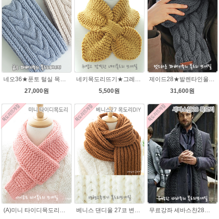
네오36★푼토 털실 목도리뜨개질 손뜨개
네키목도리뜨기★그레이스메리노울 미니목도리뜨기
제이드28★발렌타인울 남녀 커플 목도리뜨기 뜨개질
27,000원
5,500원
31,600원
(A)미니 타이디목도리★댄디울(유료강좌) 미니 머플러 아이코드 미니목도리뜨개질
베니스 댄디울 27코 변형고무뜨기 목도리뜨개질
무료강좌 세바스찬28★댄디울 목도리뜨기 뜨개질