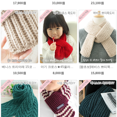
17,900원
33,000원
23,100원
베니스 트리아래 15코 변형고무뜨기 목도리뜨개질 김씨목도리
아기 크로스★45울라인 목도리뜨기 쁘띠목도리 너음 미니목도리
[왕초보]애비스 쁘띠목도리★발렌타인울 15코 DIY 목도리뜨개질
10,500원
8,000원
15,800원