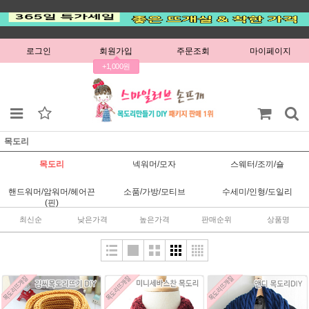
로그인
회원가입
주문조회
마이페이지
+1,000원
목도리
목도리
넥워머/모자
스웨터/조끼/숄
핸드워머/암워머/헤어끈
소품/가방/모티브
수세미/인형/도일리
(핀)
최신순
낮은가격
높은가격
판매순위
상품명