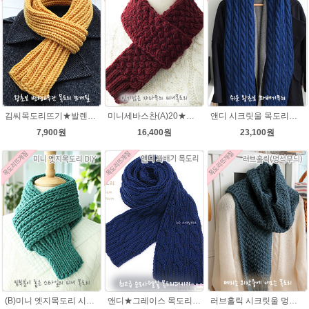
김씨목도리뜨기★발렌타인울 목도리뜨기 뜨개질 털실
미니세바스찬(A)20★시크릿울 목도리뜨기 뜨개질
앤디 시크릿울 목도리뜨기 패키지
7,900원
16,400원
23,100원
(B)미니 엣지목도리 시크릿울(유료강좌) 목도리뜨개질
앤디★그레이스 목도리뜨기 뜨개실 뜨개질
러브홀릭 시크릿울 멍석뜨기 목도리 뜨개질패키지