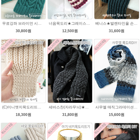
무료강좌 브라이언 시크릿울 꽈배기 목도리뜨기 DIY
너음목도리★그레이스메리노울 성인목도리뜨개질
베니스★발렌타인울 손뜨개질 목도리DIY 남녀커플 길라임목도리뜨개질
30,800원
12,500원
31,600원
(C)미니엣지목도리뜨기★발렌타인울 뜨개실(유료강좌)미니목도리 뜨개질
세바스찬(자라무늬)★발렌타인울 털실 목도리뜨기 뜨개질
사무엘 매직그라데이션 목도리뜨개질 이지프린트 털실 뜨개실
18,300원
31,800원
15,600원