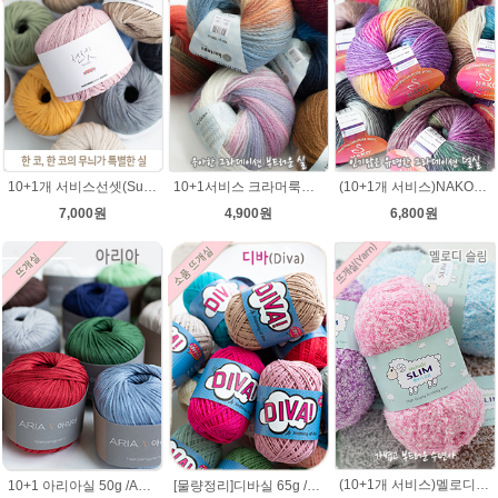
10+1개 서비스선셋(Sunset) 코튼실 Cotton 92% 가방 소품 뜨개실 코바늘실 사계절 모자뜨개실
10+1서비스 크라머룩스 털실/부드러운 나염뜨개실 목도리뜨개질 수입 그라데이션털실
(10+1개 서비스)NAKO 오슬로울 그라데이션 털실 Oslo wool 뜨개실 나코오슬로울실
7,000원
4,900원
6,800원
(10+1개 서비스)멜로디 슬림 (부드러운 수면사, 아기뜨개실)
10+1 아리아실 50g /ARIA 가죽느낌실 아리아 뜨개실/가방뜨개실/모자실/여름실
[물량정리]디바실 65g /DIVA 디바뜨개실/가방뜨개실/모자실/펠프실/모자뜨기/여름실/나뭇잎가방뜨개실/가방실/디바뜨개실