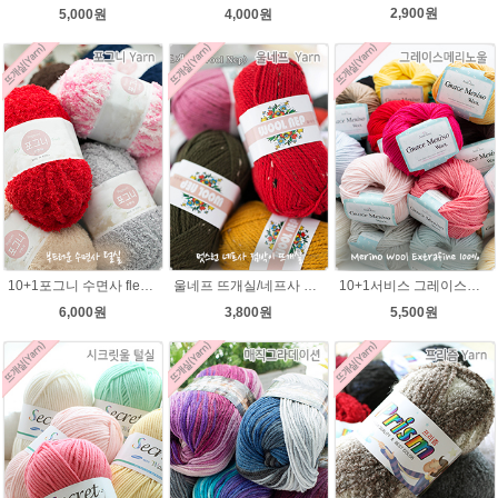
2,900원
5,000원
4,000원
10+1포그니 수면사 fleece 플리스 수면실 뜨개실/소프트 메리 멜로디/부드러운 털실/유아용실/귀도리안감실
울네프 뜨개실/네프사 가볍고 부드러운 뜨개실
10+1서비스 그레이스메리노울 부드러운 털실/뜨개실/뜨개질실/손뜨개실/목도리털실/모자털실
6,000원
3,800원
5,500원