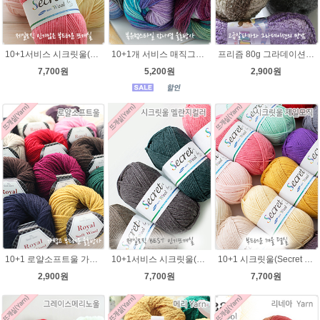
10+1서비스 시크릿울(Secret Wool)뜨개질 털실 뜨개질실
10+1개 서비스 매직그라데이션 나염뜨개실 가벼운 뜨개실 목도리 뜨개질 털실
프리즘 80g 그라데이션 나염뜨개실 알파카울 목도리뜨기 뜨게실 뜨개질실
7,700원
5,200원
2,900원
10+1 로얄소프트울 가볍고 따뜻한 겨울뜨개실
10+1서비스 시크릿울(Secret Wool)뜨개실 제일모직 뜨개질 바라클라바뜨기 털실
10+1 시크릿울(Secret Wool) 제일모직 뜨개실 목도리뜨기 모자털실
2,900원
7,700원
7,700원