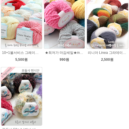
10+1볼서비스 그레이스메리노울(Grace MerinoWool) 베이비 유아색상 뜨개실 아기 뜨개질 손뜨개(털실,뜨게질실) 스마일러브
★최저가 마감세일★merry메리/털실/수면뜨개실/뜨개질실/손뜨개실/목도리털실
리니아 Linea 그라데이션 나염 뜨개실 목도리털실 뜨개실
5,500원
990원
2,500원