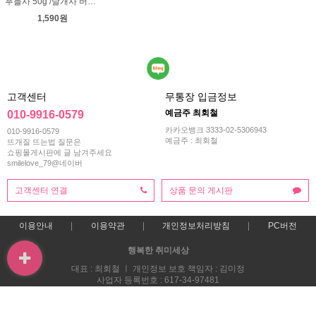
푸들사 50g /날개사 버블사 팬시얀 뜨개실 뜨게실 뜨개질실 목도리실 빌바오 손뜨개실 도매털실 스웨터 니트조끼 털실싸게파는곳 겨울
1,590원
고객센터
무통장 입금정보
예금주 최회철
010-9916-0579
카카오뱅크 3333-02-5306943
010-9916-0579
예금주 : 최회철
뜨개질 뜨는법 질문은
쇼핑몰게시판에 글 남겨주세요
smilelove_79@네이버
고객센터 연결
상품 문의 게시판
이용안내
이용약관
개인정보처리방침
PC버전
행복한 취미세상
대표 : 최회철 ㅣ 개인정보 보호 책임자 : 김미정
사업자 등록번호 : 617-34-97481
통신판매업신고번호 : 2013-부산해운-0118호
전화 : 010-9916-0579
주소 : 부산시 해운대구 재반로 270번길 47 스마일러브