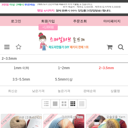
로그인
회원가입
주문조회
마이페이지
+1,000원
2~3.5mm
1mm 이하
1~2mm
2~3.5mm
3.5~5.5mm
5.5mm이상
최신순
낮은가격
높은가격
판매순위
상품명