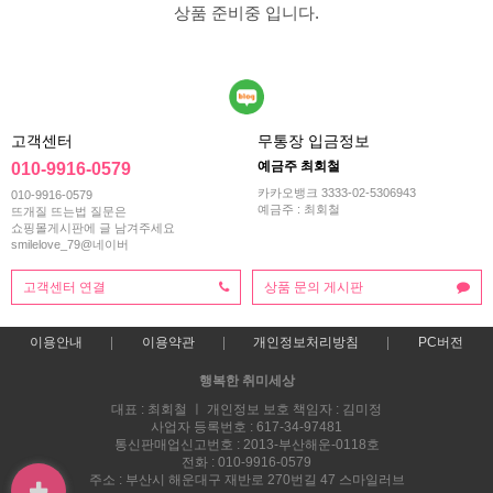
상품 준비중 입니다.
고객센터
무통장 입금정보
예금주 최회철
010-9916-0579
카카오뱅크 3333-02-5306943
010-9916-0579
예금주 : 최회철
뜨개질 뜨는법 질문은
쇼핑몰게시판에 글 남겨주세요
smilelove_79@네이버
고객센터 연결
상품 문의 게시판
이용안내
이용약관
개인정보처리방침
PC버전
행복한 취미세상
대표 : 최회철 ㅣ 개인정보 보호 책임자 : 김미정
사업자 등록번호 : 617-34-97481
통신판매업신고번호 : 2013-부산해운-0118호
전화 : 010-9916-0579
주소 : 부산시 해운대구 재반로 270번길 47 스마일러브