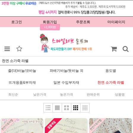
로그인
회원가입
주문조회
마이페이지
+1,000원
천연 소가죽 라벨
줄(대)바늘/코바늘
꽈배기바늘/돗바늘 외
용도별
뜨개용품&부자재
일본 수입부자재
천연 소가죽 라벨
최신순
낮은가격
높은가격
판매순위
상품명