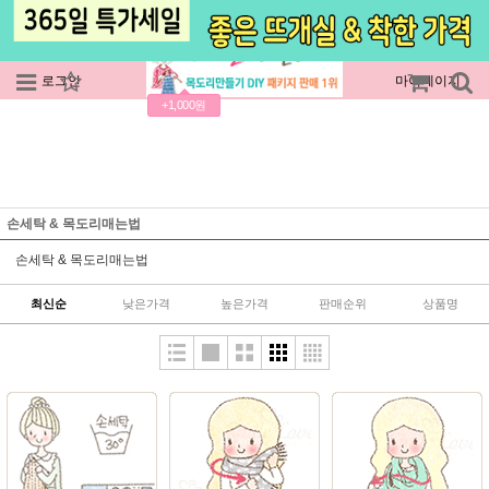
로그인
회원가입
주문조회
마이페이지
+1,000원
손세탁 & 목도리매는법
손세탁 & 목도리매는법
최신순
낮은가격
높은가격
판매순위
상품명