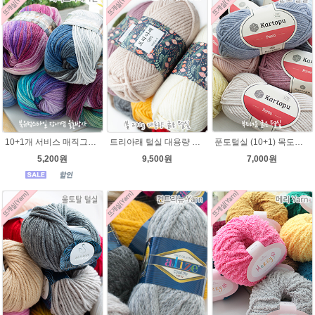
10+1개 서비스 매직그라데이션 나염뜨개실 가벼운 뜨개실 목도리 뜨개질 털실
트리아래 털실 대용량 굵은실 가볍고 부드러운겨울 뜨개실 목도리실
푼토털실 (10+1) 목도리 푼토뜨개실 부드러운실
5,200원
9,500원
7,000원