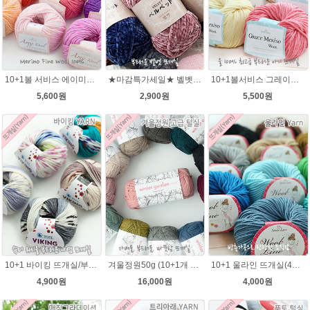
10+1볼 서비스 에이미울 /부드러운 털실/따뜻한 뜨개실/뜨개질실/바라클라바/목도리털실/뜨게실/뜨게질/손뜨개질실 소프트메리노울 부드러운뜨개실
★마감특가세일★ 벨벳털실100g 부드러운뜨개실 극세사 샤넬 뜨개실
10+1볼서비스 그레이스메리노울(Grace MerinoWool) 베이비 유아색상 뜨개실 아기 뜨개질 손뜨개(털실,뜨게질실) 스마일러브
5,600원
2,900원
5,500원
10+1 바이킹 뜨개실/부드러운 나염 아기털실 목도리실 Viking Yarn
겨울정원50g (10+1개 증정)윈터가든 캐시미어처럼 가벼운 뜨개실 따뜻하고 부드러운 털실
10+1 울라인 뜨개실(45g) 유아/블랭킷/손뜨개인형실/505털실/바라클라바털실 뜨개실
4,900원
16,000원
4,000원