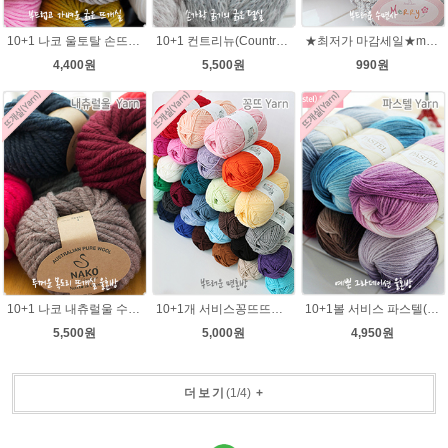
10+1 나코 울토탈 손뜨개 뜨개질 굵은뜨개실 나코메가 굵은털실(털실,뜨개질실) 동대문 뜨게실
10+1 컨트리뉴(Country new) 굵은털실/컨트리뉴 뜨개실/뜨개질 뉴컨트리/컨트리실/컨트리뜨개실
★최저가 마감세일★merry메리/털실/수면뜨개실/뜨개질실/손뜨개실/목도리털실
4,400원
5,500원
990원
10+1 나코 내츄럴울 수입뜨개실/루피망고st 모자뜨기/
10+1개 서비스꽁뜨뜨개실 면혼방실 꽁트 털실 봄 여름 뜨개질 아기실 꽁뜨실 인형실 블랭킷실
10+1볼 서비스 파스텔(Pastel) 뜨개질 그라데이션 털실 나염뜨개실
5,500원
5,000원
4,950원
더보기
(
1
/
4
)
+