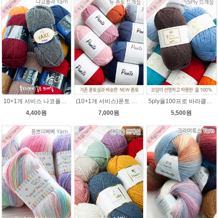
10+1개 서비스 나코폴라 털실/폴라뜨개실 목도리뜨개질 수입뜨개실
(10+1개 서비스)푼토 어게인 목도리뜨개실 바라클라바 뜨개질 털실/푼토실 아기실 부드러운실
5ply울100프로 바라클라바뜨개질 5플라이 고급뜨개실 90g (울 100%) 제일모직 생산 얇은굵기 순모사
4,400원
7,000원
5,500원