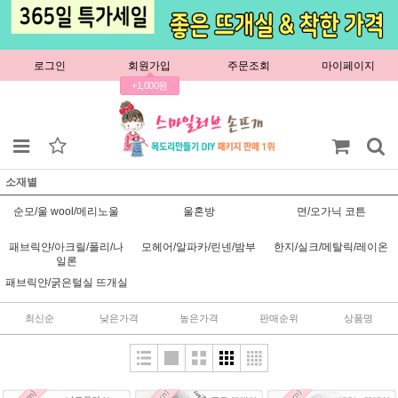
로그인
회원가입
주문조회
마이페이지
+1,000원
소재별
순모/울 wool/메리노울
울혼방
면/오가닉 코튼
패브릭얀/아크릴/폴리/나
모헤어/알파카/린넨/밤부
한지/실크/메탈릭/레이온
일론
패브릭얀/굵은털실 뜨개실
최신순
낮은가격
높은가격
판매순위
상품명