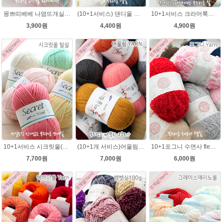
몽쁘띠베베 나염뜨개실 유아 뜨개질실 손뜨개 그라데이션 털실
(10+1서비스) 댄디울 뜨개실 프리미어울 뜨개질실 목도리뜨개질실
10+1서비스 크라머룩스 털실/부드러운 나염뜨개실 목도리뜨개질 수입 그라데이션털실
3,900원
4,400원
4,900원
10+1서비스 시크릿울(Secret Wool)뜨개질 털실 뜨개질실
(10+1개 서비스)어울림 40g(400m) 뜨개실/얇지만 가볍고 따뜻한털실 손뜨개조끼 니트
10+1포그니 수면사 fleece 플리스 수면실 뜨개실/소프트 메리 멜로디/부드러운 털실/유아용실/귀도리안감실
7,700원
7,000원
6,000원