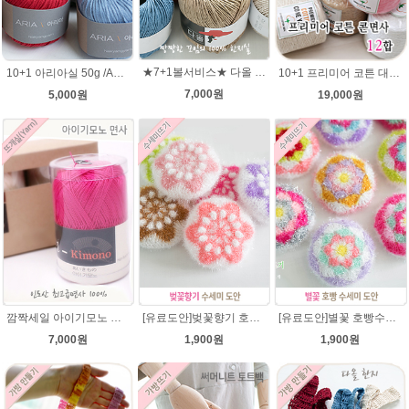
★7+1볼서비스★ 다올 한지실/100% 여름뜨개실/가방실/종이실/매트 바구니 코바늘뜨기
10+1 프리미어 코튼 대용량 콘사 12합 순면100% 1100g/카드면 순면사 색사/콘면사/공작표 동방 콘면사/핸들커버뜨기/방석뜨기/차량 커버 시트
10+1 아리아실 50g /ARIA 가죽느낌실 아리아 뜨개실/가방뜨개실/모자실/여름실
7,000원
19,000원
5,000원
깜짝세일 아이기모노 면사(레이스) 여름뜨개실 도일리 털실 손뜨개 뜨개질 코튼 뜨개실(뜨게질실)
[유료도안]벚꽃향기 호빵수세미뜨기 도안(수세미실은 옵션에서 추가구매 가능)/수세미뜨기/수세미실/반짝이수세미/반짝이실/별수세미 호빵수세미 웰빙수세미 퐁퐁수세미 코바늘수세미
[유료도안]별꽃 호빵수세미뜨기 도안(수세미실은 옵션에서 추가구매 가능)/수세미뜨기/수세미실/반짝이수세미/반짝이실/별수세미 호빵수세미 웰빙수세미 퐁퐁수세미 코바늘수세미
7,000원
1,900원
1,900원