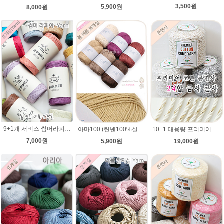
3,500원
5,900원
8,000원
9+1개 서비스 썸머라피아 50g , 라탄 라피아 모자 가방뜨개실
아마100 (린넨100%실)여름 뜨개실 털실 (뜨게질실) 코바늘 린넨사 가방 미산가 팔찌 햄프끈
10+1 대용량 프리미어 코튼 대용량 콘사 24합 나염/ 순면 1000g/카드면 순면사 금사 콘사/콘면사/공작표 동방 콘면사/핸들커버뜨기/방석뜨기/차량 커버 시트
7,000원
5,900원
19,000원