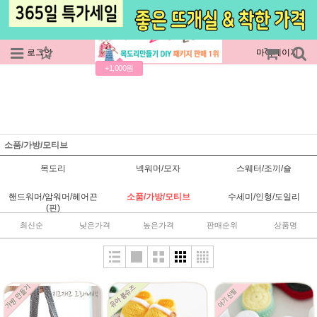
로그인
회원가입
주문조회
마이페이지
+1,000원
소품/가방/모티브
목도리
넥워머/모자
스웨터/조끼/숄
핸드워머/암워머/헤어끈
소품/가방/모티브
수세미/인형/도일리
(핀)
최신순
낮은가격
높은가격
판매순위
상품명