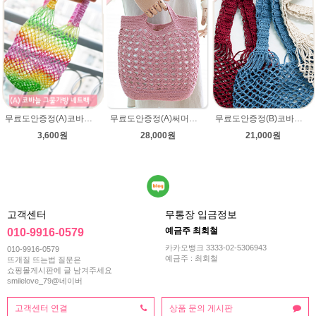
무료도안증정(A)코바늘 그물가방 네트백 패키지 (종이도안+ 엘레강스 1타래)/코바늘가방/코바늘 그물가방 도안/그물백 니트가방/면사/여름뜨개실 미스바틱/코바늘뜨기
무료도안증정(A)써머니트 토트백 패키지 (종이도안+ ★다올한지 4타래)/코바늘가방/여름니트백 니트백 여름가방
무료도안증정(B)코바늘 그물가방 네트백 패키지 (종이도안+ ★다올한지 3타래)/코바늘가방/코바늘 그물가방 도안/그물백 니트가방/코바늘뜨기
3,600원
28,000원
21,000원
고객센터
무통장 입금정보
예금주 최회철
010-9916-0579
카카오뱅크 3333-02-5306943
010-9916-0579
예금주 : 최회철
뜨개질 뜨는법 질문은
쇼핑몰게시판에 글 남겨주세요
smilelove_79@네이버
고객센터 연결
상품 문의 게시판