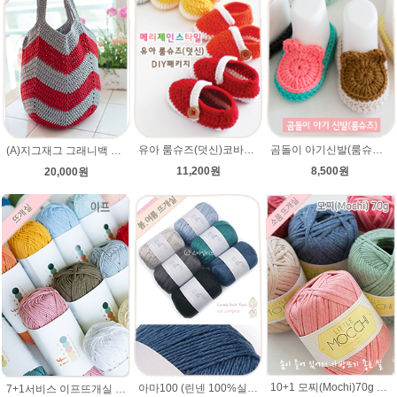
유아 룸슈즈(덧신)코바늘뜨기 태교 취미뜨개질 뜨게질 에이미울 뜨개실
곰돌이 아기신발(룸슈즈)★45울라인 뜨개실 코바늘뜨기 태교뜨개질 손뜨개
(A)지그재그 그래니백 배색 코바늘뜨기 아리아 가방 뜨개실 뜨개질 DIY
11,200원
8,500원
20,000원
10+1 모찌(Mochi)70g 모찌실/인형실/소품실/리틀모찌/가방뜨기/모찌뜨개실/가방뜨개실/여름뜨개실 브릿지실/솜뜨개실/코나실 왕모찌실
아마100 (린넨 100%실) 뜨개질 뜨개실(뜨게질실) 코바늘 린넨사 가방 미산가 여름 팔찌 햄프끈
7+1서비스 이프뜨개실 100g /if 이프실 /부드러운 면사/의류 가방뜨개실/여름실,코튼실