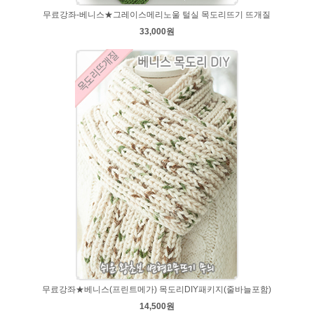
무료강좌-베니스★그레이스메리노울 털실 목도리뜨기 뜨개질
33,000원
무료강좌★베니스(프린트메가) 목도리DIY패키지(줄바늘포함)
14,500원