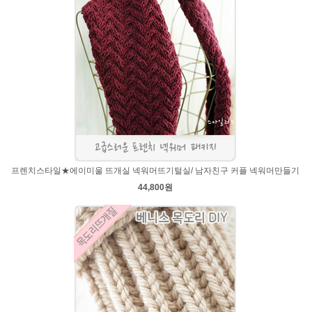
프렌치스타일★에이미울 뜨개실 넥워머뜨기털실/ 남자친구 커플 넥워머만들기
44,800원