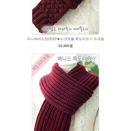
미니세바스찬(A)20★시크릿울 목도리뜨기 뜨개질
16,400원