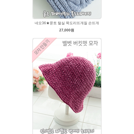
네오36★푼토 털실 목도리뜨개질 손뜨개
27,000원