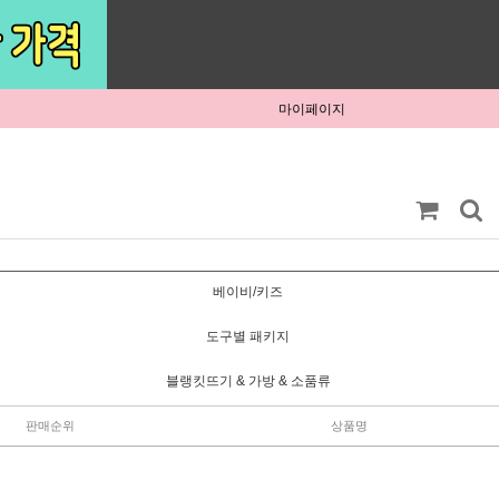
마이페이지
베이비/키즈
도구별 패키지
블랭킷뜨기 & 가방 & 소품류
판매순위
상품명