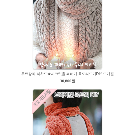
무료강좌 리차드★시크릿울 꽈배기 목도리뜨기DIY 뜨개질
30,800원