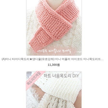
(A)미니 타이디목도리★댄디울(유료강좌) 미니 머플러 아이코드 미니목도리뜨개질
11,300원