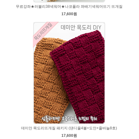
무료강좌★러블리38넥워머★나코폴라 꽈배기넥워머뜨기 뜨개질
17,600원
데미안 목도리뜨개질 패키지 (댄디울4볼+도안+줄바늘8호)
17,600원