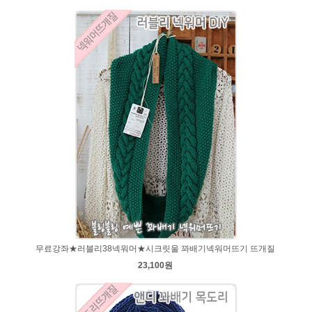
무료강좌★러블리38넥워머★시크릿울 꽈배기넥워머뜨기 뜨개질
23,100원