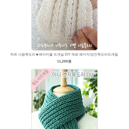
하트 너음목도리★에이미울 뜨개실 DIY 재료 패키지/성인목도리뜨개질
11,200원