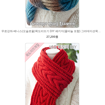
무료강좌-베니스(오슬로울)목도리뜨기 DIY 패키지(줄바늘 포함) 그라데이션목도리
27,200원