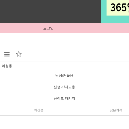
로그인
여성용
남성/커플용
신생아/태교용
난이도 패키지
최신순
낮은가격