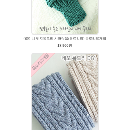
(B)미니 엣지목도리 시크릿울(유료강좌) 목도리뜨개질
17,900원