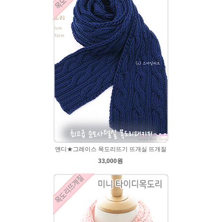
앤디★그레이스 목도리뜨기 뜨개실 뜨개질
33,000원