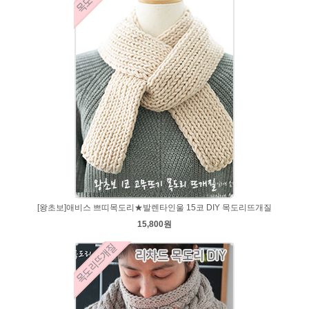
[왕초보]애비스 쁘띠목도리★발렌타인울 15코 DIY 목도리뜨개질
15,800원