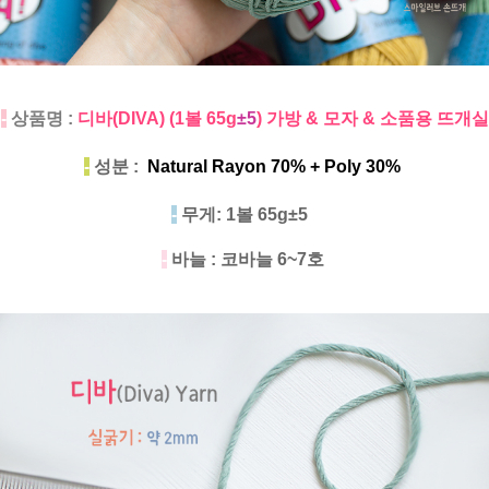
-
상품명 :
디바(DIVA) (1볼 65g
±5
) 가방 & 모자 & 소품용 뜨개실
-
성분 :
Natural Rayon 70% + Poly 30%
-
무게: 1볼 65g±5
-
바늘 : 코바늘 6~7호