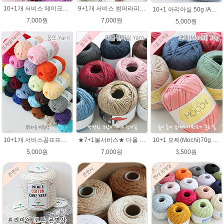
10+1개 서비스 메이크업 100g / 가방실 클러치 파우치 가방뜨기 소품실
9+1개 서비스 썸머라피아 50g , 라탄 라피아 모자 가방뜨개실
10+1 아리아실 50g /ARIA 가죽느낌실 아리아 뜨개실/가방뜨개실/모자실/여름실
7,000원
7,000원
5,000원
10+1개 서비스꽁뜨뜨개실 면혼방실 꽁트 털실 봄 여름 뜨개질 아기실 꽁뜨실 인형실 블랭킷실
★7+1볼서비스★ 다올 한지실/100% 여름뜨개실/가방실/종이실/매트 바구니 코바늘뜨기
10+1 모찌(Mochi)70g 모찌실/인형실/소품실/리틀모찌/가방뜨기/모찌뜨개실/가방뜨개실/여름뜨개실 브릿지실/솜뜨개실/코나실 왕모찌실
5,000원
7,000원
3,500원