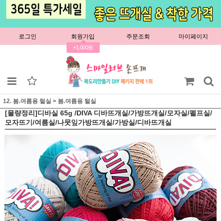
로그인
회원가입
주문조회
마이페이지
+1,000원
12. 봄.여름용 털실
>
봄.여름용 털실
[물량정리]디바실 65g /DIVA 디바뜨개실/가방뜨개실/모자실/펠프실/
모자뜨기/여름실/나뭇잎가방뜨개실/가방실/디바뜨개실