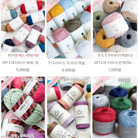
10+1개서비스 씨씨 코마면 100g 부드러운면사 뜨개실 코바늘실 여름실 뜨개질 가방실
10+1개 서비스선셋(Sunset) 코튼실 Cotton 92% 가방 소품 뜨개실 코바늘실 사계절 모자뜨개실
7+1서비스 이프뜨개실 100g /if 이프실 /부드러운 면사/의류 가방뜨개실/여름실,코튼실
5,000원
7,000원
8,000원