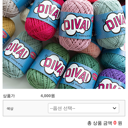
상품가
4,000원
색상
0
총 상품 금액
원