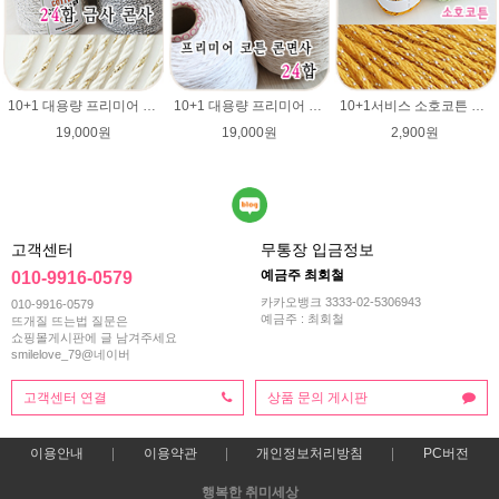
10+1 대용량 프리미어 코튼 대용량 콘사 24합 나염/ 순면 1000g/카드면 순면사 금사 콘사/콘면사/공작표 동방 콘면사/핸들커버뜨기/방석뜨기/차량 커버 시트
10+1 대용량 프리미어 코튼 대용량 콘사 24합 순면100% 1100g/카드면 순면사 색사/콘면사/공작표 동방 콘면사/핸들커버뜨기/방석뜨기/차량 커버 시트
10+1서비스 소호코튼 뜨개실/cotton yarn/여름 뜨개질 코바늘실/면실/펄사/면사/소호/코튼실/
19,000원
19,000원
2,900원
고객센터
무통장 입금정보
예금주 최회철
010-9916-0579
카카오뱅크 3333-02-5306943
010-9916-0579
예금주 : 최회철
뜨개질 뜨는법 질문은
쇼핑몰게시판에 글 남겨주세요
smilelove_79@네이버
고객센터 연결
상품 문의 게시판
이용안내
이용약관
개인정보처리방침
PC버전
행복한 취미세상