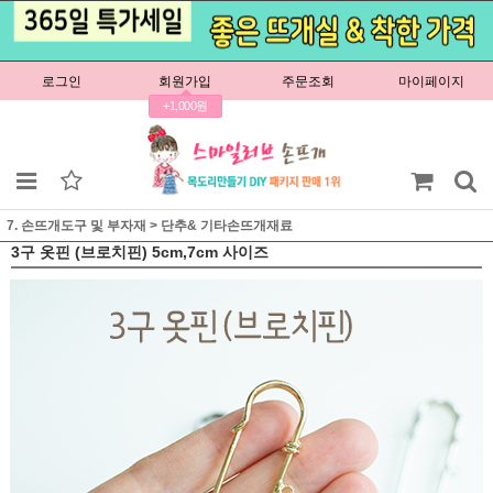
로그인
회원가입
주문조회
마이페이지
+1,000원
7. 손뜨개도구 및 부자재
>
단추& 기타손뜨개재료
3구 옷핀 (브로치핀) 5cm,7cm 사이즈