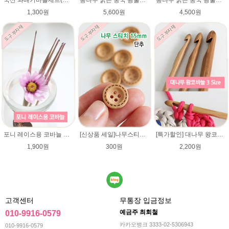
국산 꽈배기바늘세트(대/중/소) / 활형스타일
통나무 굵은 중국 왕줄바늘(25mm)/총길이 82~84cm/루피망고모자뜨기 줄바늘/굵은대바늘/컨트리/컨트리뉴/매직소프트
통나무 굵은 중국 왕줄바늘(15mm)/총길이 70~72cm/루피망고모자뜨기 줄바늘/굵은대바늘/네츄럴울/컨트리/컨트리뉴/매직소프트
1,300원
5,600원
4,500원
포니 레이스용 코바늘 0.9mm/1.0mm/1.25mm/1.5mm/1.75mm/레이스용코바늘/lace/레이스코바늘
[신상품 세일]나무스티치단추 15mm/나무단추/네츄럴베이지색상/악세사리단추/원형단추/소품/장식단추/유아 아기단추/베이비단추
[특가할인] 대나무 왕코바늘/가볍고 견고한 굵은코바늘/저렴한 가격 왕코바늘/모사용코바늘/패브릭얀 코바늘/루피망고 코바늘
1,900원
300원
2,200원
고객센터
무통장 입금정보
예금주 최회철
010-9916-0579
카카오뱅크 3333-02-5306943
010-9916-0579