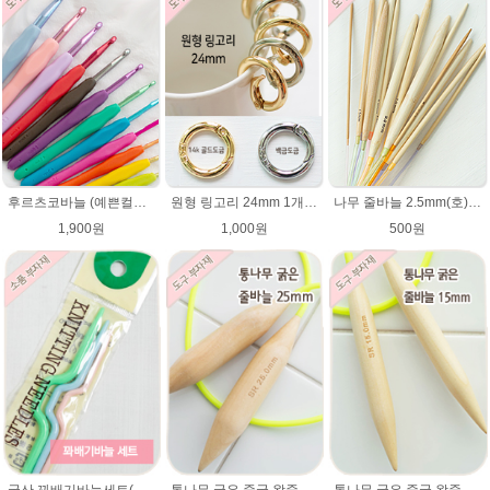
후르츠코바늘 (예쁜컬러 12색상)뜨개바늘 알루미늄코바늘
원형 링고리 24mm 1개/가방부자재/원터치링/가방고리/태슬고리/열쇠고리 가방고리 키링 부자재
나무 줄바늘 2.5mm(호)~12mm(호) 대바늘 나무바늘 뜨개용품 뜨개도구
1,900원
1,000원
500원