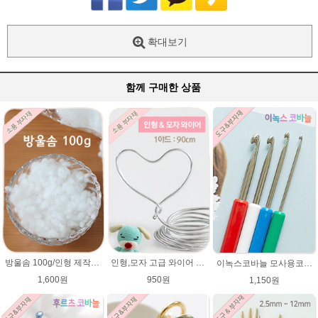
확대보기
함께 구매한 상품
방울솜 100g/인형 제작에 사용되는 솜/아미네코 제작솜/코바늘 대바늘인형솜/부자재/솜
인형,모자 고급 와이어 (90cm) 2mm,3mm 굵기선택/모자 와이어/알루미늄/인형철사대용/아미네코제작 철사/코바늘인형
이녹스코바늘 모사용코바늘 뜨개바늘
1,600원
950원
1,150원