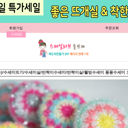
회원가입
주문조회
+1,000원
능)/수세미뜨기/수세미실/반짝이수세미/반짝이실/웰빙수세미 퐁퐁수세미