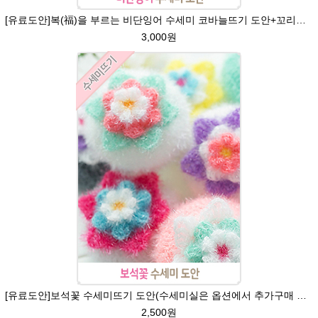
[유료도안]복(福)을 부르는 비단잉어 수세미 코바늘뜨기 도안+꼬리부분 동영상 /복수세미뜨기/수세미실/반짝이수세미/반짝이실/ 힐링 웰빙수세미 퐁퐁수세미 코바늘수세미
3,000원
[유료도안]보석꽃 수세미뜨기 도안(수세미실은 옵션에서 추가구매 가능)/보석꽃수세미/별호빵수세미처럼 예쁜수세미뜨기/빤짝이 수세미실/웰빙수세미실/고급수세미실/꽃수세미/봄꽃향기수세미
2,500원