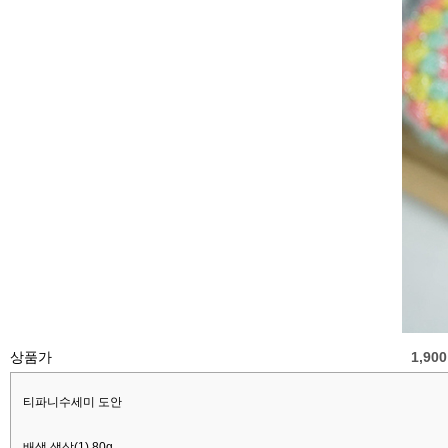
상품가
1,90
티파니수세미 도안
배색 색상(1) 80g