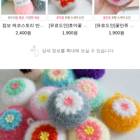
점보 에코스토리 반짝이 80g 대용량 수세미뜨기 뜨개실 친환경소품 뜨개질실//웰빙수세미실/반짝이수세미실/반짝이뜨개실/ 수세미실/대용량수세미/빤짝이실
[유료도안]호야꽃 반짝이수세미 도안 /별호빵수세미처럼 예쁜수세미뜨기/빤짝이 수세미실/웰빙수세미실/고급수세미실/꽃만쥬
[유료도안]꽃만쥬 반짝이수세미 코바늘뜨기도안 /수세미뜨기/수세미실/반짝이수세미/반짝이실/수세미실 웰빙수세미 퐁퐁수세미 식빵 코바늘수세미
2,400원
1,900원
1,900원
상세 정보를 확대해 보실 수 있습니다