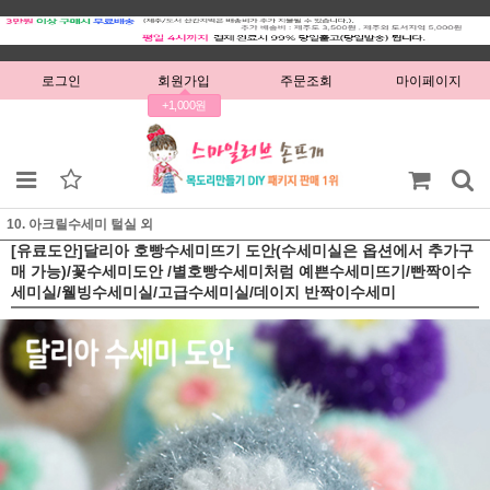
로그인
회원가입
주문조회
마이페이지
+1,000원
10. 아크릴수세미 털실 외
[유료도안]달리아 호빵수세미뜨기 도안(수세미실은 옵션에서 추가구
매 가능)/꽃수세미도안 /별호빵수세미처럼 예쁜수세미뜨기/빤짝이수
세미실/웰빙수세미실/고급수세미실/데이지 반짝이수세미