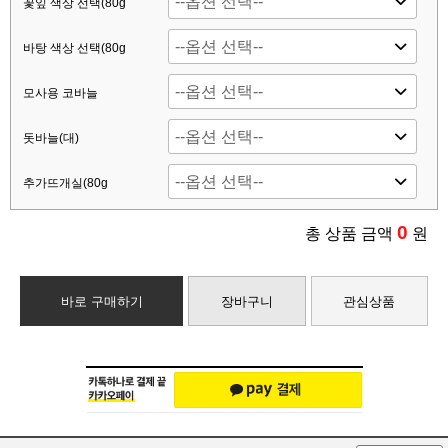
꽃잎 색상 선택(80g
바탕 색상 선택(80g
모사용 코바늘
돗바늘(대)
추가뜨개실(80g
0
총 상품 금액
원
바로 구매하기
장바구니
관심상품