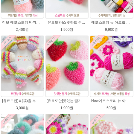
점보 에코스토리 반짝이 80g 대용량 수세미뜨기 뜨개실 친환경소품 뜨개질실//웰빙수세미실/반짝이수세미실/반짝이뜨개실/ 수세미실/대용량수세미/빤짝이실
[유료도안]스윗하트 수세미뜨기 도안(수세미실은 옵션에서 추가구매 가능)예쁜수세미뜨기/빤짝이 수세미실/웰빙수세미실/고급수세미실/하트뜨기 반짝이수세미 하트수세미
에코스토리 뉴 아크릴 21색상(전색상) 1세트 / 수세미실 인형제작 뜨개실 친환경소품 뜨개질실 아크릴수세미실
2,400원
1,900원
9,900원
[유료도안]복(福)을 부르는 비단잉어 수세미 코바늘뜨기 도안+꼬리부분 동영상 /복수세미뜨기/수세미실/반짝이수세미/반짝이실/ 힐링 웰빙수세미 퐁퐁수세미 코바늘수세미
[유료도안]맛있는 딸기 수세미뜨기 도안(수세미실은 옵션에서 추가구매 가능)/수세미뜨기/수세미실/반짝이수세미/반짝이실/웰빙수세미 퐁퐁수세미 코바늘수세미
New에코스토리 뉴 아크릴 / 수세미실 인형제작 뜨개실 친환경소품 뜨개질실 아크릴수세미실
3,000원
1,900원
500원