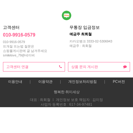
고객센터
무통장 입금정보
예금주 최회철
010-9916-0579
카카오뱅크 3333-02-5306943
010-9916-0579
예금주 : 최회철
뜨개질 뜨는법 질문은
쇼핑몰게시판에 글 남겨주세요
smilelove_79@네이버
고객센터 연결
상품 문의 게시판
이용안내
이용약관
개인정보처리방침
PC버전
행복한 취미세상
대표 : 최회철 ㅣ 개인정보 보호 책임자 : 김미정
사업자 등록번호 : 617-34-97481
통신판매업신고번호 : 2013-부산해운-0118호
전화 : 010-9916-0579
주소 : 부산시 해운대구 재반로 270번길 47 스마일러브
COPYRIGHT(C)스마일러브 ALL RIGHTS RESERVED.