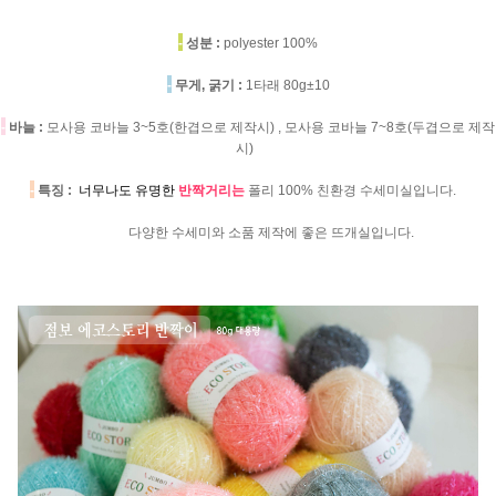
-
성분 :
polyester 100%
-
무게, 굵기 :
1타래 80g±10
-
바늘 :
모사용 코바늘 3~5호(한겹으로 제작시) , 모사용 코바늘 7~8호(두겹으로 제작
시)
-
특징 :
너무나도 유명한
반짝거리는
폴리 100% 친환경 수세미실입니다.
다양한 수세미와 소품 제작에 좋은 뜨개실입니다.