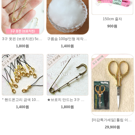
150cm 줄자
900원
3구 옷핀 (브로치핀) 5cm,7cm 사이즈
구름솜 100g/인형 제작에 사용되는 솜/코바늘 대바늘인형솜/부자재/깃털같은 느낌의 솜,쿠션솜
1,800원
1,400원
* 핸드폰고리 금색 10개 * 핸드폰부자재 핸드폰줄 폰줄
★브로치 만드는 3구 핀 7cm* 신주버니시 도금 *
1,400원
1,800원
[마감특가세일] 튤립 이태리 장인의 고품질 수예 가위
29,900원