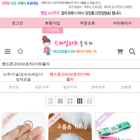
로그인
회원가입
주문조회
마이페이지
+1,000원
핸드폰고리/브로치/가위/줄자
단추/구슬/금속프레임/가
핸드폰고리/브로치/가위/
방재료들
줄자
최신순
낮은가격
높은가격
판매순위
상품명