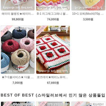
에이미 블랭킷★에이미울 뜨개실DIY 북유럽블랭킷 코바늘뜨기/손뜨개블랭킷 부드러운 털실
B-1 지그재그그래니 블랭킷★메리노퓨어울 뜨개실 코바늘뜨기(뜨개실 20타래+도안증정)/봄 블랭킷뜨기/가을 북유럽블랭킷 뜨개질
10+1 모찌(Mochi)70g 모찌실/인형실/소품실/리틀모찌/가방뜨기/모찌뜨개실/가방뜨개실/여름뜨개실 브릿지실/솜뜨개실/코나실 왕모찌실
99,900원
74,000원
3,500원
★7+1볼서비스★ 다올 한지실/100% 여름뜨개실/가방실/종이실/매트 바구니 코바늘뜨기
로즈데이★메리노퓨어울 코바늘 블랭킷뜨기 무료도안 동영상 DIY 재료 패키지
7,000원
67,660원
BEST OF BEST (스마일러브에서 인기 많은 상품들입
니다.)