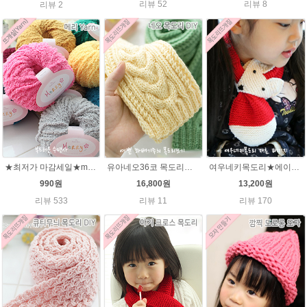
리뷰 52
리뷰 8
리뷰 2
★최저가 마감세일★merry메리/털실/수면뜨개실/뜨개질실/손뜨개실/목도리털실
유아네오36코 목도리뜨기★에이미울/유아목도리/아기목도리뜨개질
여우네키목도리★에이미울DIY 재료 패키지/유아목도리뜨기/아기목도리뜨개질/부드러운 베이비뜨개실로 제작 된 태교 손뜨개
990원
16,800원
13,200원
리뷰 533
리뷰 11
리뷰 170