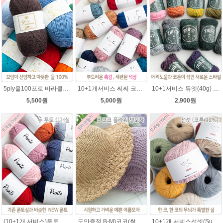
5ply울100프로 바라클라바뜨개질 5플라이 고급뜨개실 90g (울 100%) 제일모직 생산 얇은굵기 순모사
10+1개서비스 씨씨 코마면 100g 부드러운면사 뜨개실 코바늘실 여름실 뜨개질 가방실
10+1서비스 듀엣(40g) 메리노울 혼방사 뜨개실 부드러운 유아실
5,500원
5,000원
2,900원
(10+1개 서비스)푼토 어게인 목도리뜨개실 바라클라바 뜨개질 털실/푼토실 아기실 부드러운실
도안증정 B-M)코코(썸머라피아)바캉스 코바늘 모자뜨기 뜨개질
10+1개 서비스선셋(Sunset) 코튼실 Cotton 92% 가방 소품 뜨개실 코바늘실 사계절 모자뜨개실