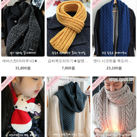
세바스찬(자라무늬)★발렌타인울 털실 목도리뜨기 뜨개질
김씨목도리뜨기★발렌타인울 목도리뜨기 뜨개질 털실
앤디 시크릿울 목도리뜨기 패키지
31,800원
7,900원
23,100원