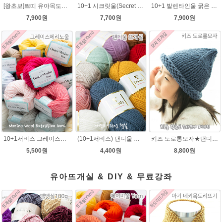
[왕초보]쁘띠 유아목도리뜨기★발렌타인울 목도리 뜨개질
10+1 시크릿울(Secret Wool) 제일모직 뜨개실 목도리뜨기 모자털실
10+1 발렌타인울 굵은 뜨개실/뜨개질실/손뜨개실/목도리털실/제일모직뜨개실
7,900원
7,700원
7,900원
10+1서비스 그레이스메리노울 부드러운 털실/뜨개실/뜨개질실/손뜨개실/목도리털실/모자털실
(10+1서비스) 댄디울 뜨개실 프리미어울 뜨개질실 목도리뜨개질실
키즈 도로롱모자★댄디울 모자뜨기(댄디울 2타래)
5,500원
4,400원
8,800원
유아뜨개실 & DIY & 무료강좌