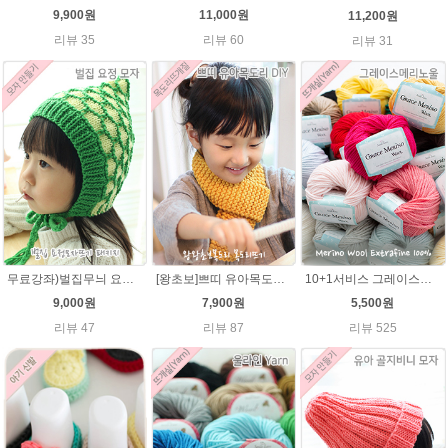
9,900원
11,000원
11,200원
리뷰 35
리뷰 60
리뷰 31
무료강좌)벌집무늬 요정모자★울라인45g패키지/아기요정모자뜨기 뜨개질
[왕초보]쁘띠 유아목도리뜨기★발렌타인울 목도리 뜨개질
10+1서비스 그레이스메리노울 부드러운 털실/뜨개실/뜨개질실/손뜨개실/목도리털실/모자털실
9,000원
7,900원
5,500원
리뷰 47
리뷰 87
리뷰 525