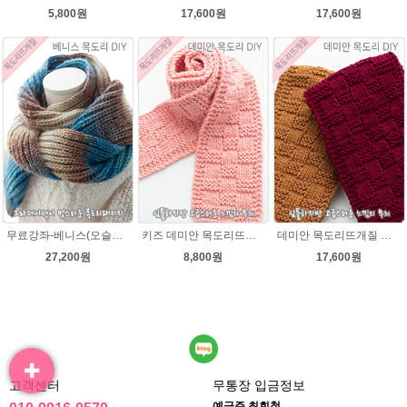
5,800원
17,600원
17,600원
무료강좌-베니스(오슬로울)목도리뜨기 DIY 패키지(줄바늘 포함) 그라데이션목도리
키즈 데미안 목도리뜨개질 패키지 (댄디울2볼+도안) 아기목도리뜨기
데미안 목도리뜨개질 패키지 (댄디울4볼+도안+줄바늘8호)
27,200원
8,800원
17,600원
고객센터
무통장 입금정보
예금주 최회철