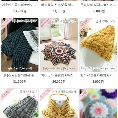
여우네키목도리★에이미울DIY 재료 패키지/유아목도리뜨기/아기목도리뜨개질/부드러운 베이비뜨개실로 제작 된 태교 손뜨개
러브홀릭 시크릿울 멍석뜨기 목도리 뜨개질패키지
무료강좌 리차드★시크릿울 꽈배기 목도리뜨기DIY 뜨개질
13,200원
23,100원
30,800원
베니스★발렌타인울 손뜨개질 목도리DIY 남녀커플 길라임목도리뜨개질
지니스타 블랭킷★매직그라데이션 뜨개실 코바늘뜨기블랭킷 이지프린트뜨개실 뜨개질
앤디74코모자뜨기★시크릿울3~4세용 모자뜨개질
31,600원
26,000원
8,900원