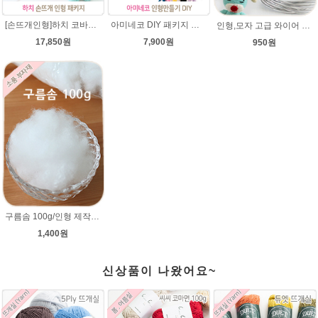
[손뜨개인형]하치 코바늘인형패키지(diy재료+도안)/뜨개질인형만들기/아미네코/인형실/하치코바늘인형뜨개실/코바늘수강/
아미네코 DIY 패키지 손뜨개 인형만들기 코바늘패키지 인형뜨기
인형,모자 고급 와이어 (90cm) 2mm,3mm 굵기선택/모자 와이어/알루미늄/인형철사대용/아미네코제작 철사/코바늘인형
17,850원
7,900원
950원
구름솜 100g/인형 제작에 사용되는 솜/코바늘 대바늘인형솜/부자재/깃털같은 느낌의 솜,쿠션솜
1,400원
신상품이 나왔어요~