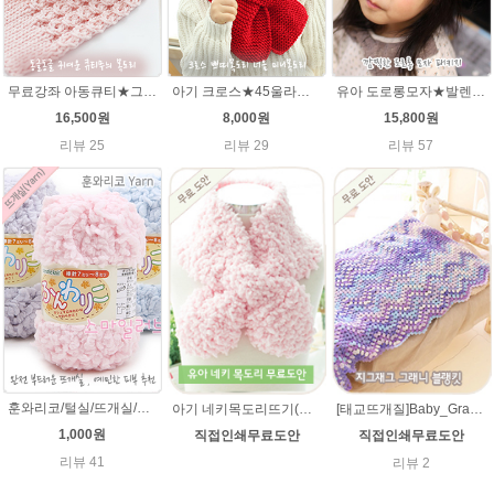
무료강좌 아동큐티★그레이스메리노울 뜨개실 유아목도리뜨기 뜨개질
아기 크로스★45울라인 목도리뜨기 쁘띠목도리 너음 미니목도리
유아 도로롱모자★발렌타인울 루피망고스타일 모자뜨개질
16,500원
8,000원
15,800원
리뷰 25
리뷰 29
리뷰 57
훈와리코/털실/뜨개실/뜨개질실/손뜨개실/목도리털실/뜨게실/뜨게질/손뜨개질실
아기 네키목도리뜨기(훈와리코 뜨개실) [무료도안& 동영상링크] 대바늘뜨기 /네키목도리만들기,네키목도리 도안,네키 목도리뜨기,아기목도리,아기목도리뜨기
[태교뜨개질]Baby_Granny 베이비 그래니(그레니) 지그재그 블랭킷(아기이불 코바늘뜨기) 무료도안
1,000원
직접인쇄무료도안
직접인쇄무료도안
리뷰 41
리뷰 2