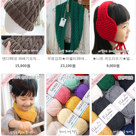
앤디98코 꽈배기모자★시크릿울 98코 모자 뜨개질
무료강좌★러블리38넥워머★시크릿울 꽈배기넥워머뜨기 뜨개질
★니트 귀도리뜨기★발렌타인울 뜨개실 DIY 뜨개질
15,900원
23,100원
9,900원