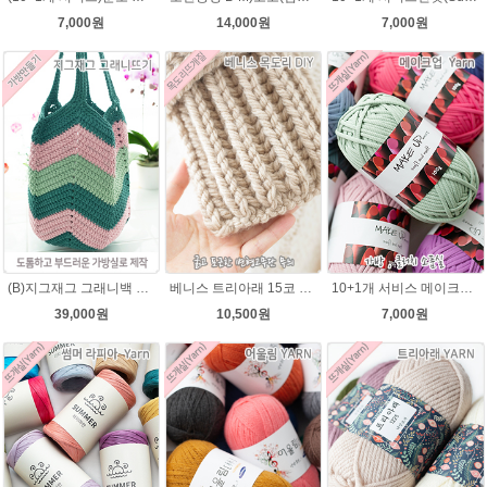
7,000원
14,000원
7,000원
(B)지그재그 그래니백 배색 코바늘뜨기 메이크업 가방 뜨개실 뜨개질 DIY
베니스 트리아래 15코 변형고무뜨기 목도리뜨개질 김씨목도리
10+1개 서비스 메이크업 100g / 가방실 클러치 파우치 가방뜨기 소품실
39,000원
10,500원
7,000원