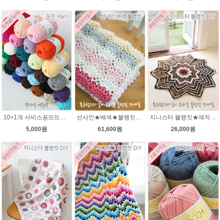
10+1개 서비스꽁뜨뜨개실 면혼방실 꽁트 털실 봄 여름 뜨개질 아기실 꽁뜨실 인형실 블랭킷실
선샤인★배색★블랭킷★에이미울 뜨개실DIY 코바늘 블랭킷뜨기 뜨개질
지니스타 블랭킷★매직그라데이션 뜨개실 코바늘뜨기블랭킷 이지프린트뜨개실 뜨개질
5,000원
61,600원
26,000원