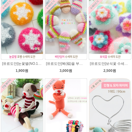
[유료도안]눈꽃별(NO.1) 수세미뜨기 도안(수세미실은 옵션에서 추가구매 가능)/별호빵수세미처럼 예쁜수세미뜨기/반짝이 수세미실/웰빙수세미실/고급수세미실/눈꽃 반짝이수세미 눈꽃수세미
[유료도안]복(福)을 부르는 비단잉어 수세미 코바늘뜨기 도안+꼬리부분 동영상 /복수세미뜨기/수세미실/반짝이수세미/반짝이실/ 힐링 웰빙수세미 퐁퐁수세미 코바늘수세미
[유료도안]보석꽃 수세미뜨기 도안(수세미실은 옵션에서 추가구매 가능)/보석꽃수세미/별호빵수세미처럼 예쁜수세미뜨기/빤짝이 수세미실/웰빙수세미실/고급수세미실/꽃수세미/봄꽃향기수세미
1,900원
3,000원
2,500원