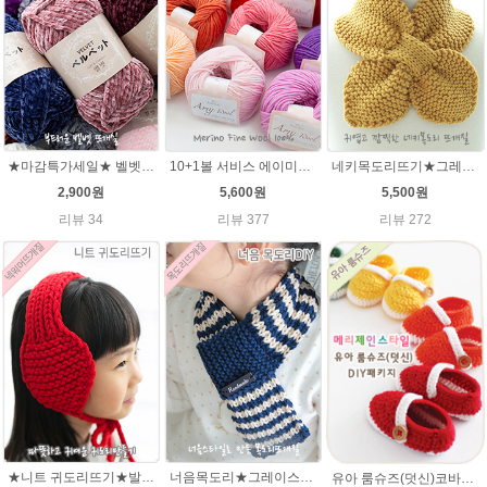
★마감특가세일★ 벨벳털실100g 부드러운뜨개실 극세사 샤넬 뜨개실
10+1볼 서비스 에이미울 /부드러운 털실/따뜻한 뜨개실/뜨개질실/바라클라바/목도리털실/뜨게실/뜨게질/손뜨개질실 소프트메리노울 부드러운뜨개실
네키목도리뜨기★그레이스메리노울 미니목도리뜨기
2,900원
5,600원
5,500원
리뷰 34
리뷰 377
리뷰 272
★니트 귀도리뜨기★발렌타인울 뜨개실 DIY 뜨개질
너음목도리★그레이스메리노울 뜨개실 목도리뜨기 뜨개질
유아 룸슈즈(덧신)코바늘뜨기 태교 취미뜨개질 뜨게질 에이미울 뜨개실