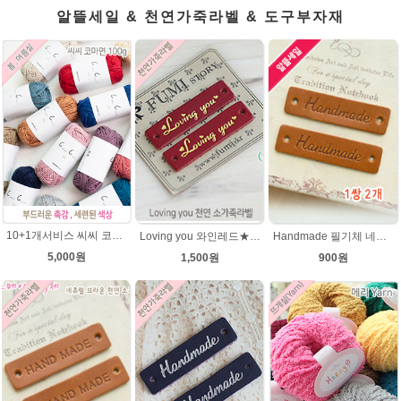
알뜰세일 & 천연가죽라벨 & 도구부자재
10+1개서비스 씨씨 코마면 100g 부드러운면사 뜨개실 코바늘실 여름실 뜨개질 가방실
Loving you 와인레드★금박 천연 소가죽라벨 러빙유
Handmade 필기체 네츄럴브라운 천연 소가죽라벨 목도리 핸드메이드라벨
5,000원
1,500원
900원