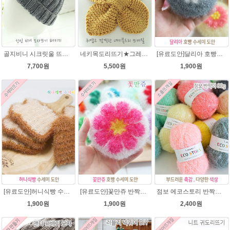
골지비니 시크릿울 뜨개실 모자뜨기 DIY 뜨개질
네키목도리뜨기★그레이스메리노울 미니목도리뜨기
[유료도안]달리아 호빵수세미뜨기 도안(수세미실은 옵션에서 추가구매 가능)/꽃수세미도안 /별호빵수세미처럼 예쁜수세미뜨기/빤짝이수세미실/웰빙수세미실/고급수세미실/데이지 반짝이수세미
7,700원
5,500원
1,900원
[유료도안]허니식빵 수세미뜨기 코바늘뜨기도안 /수세미뜨기/수세미실/반짝이수세미/반짝이실/수세미실 웰빙수세미 퐁퐁수세미 식빵 코바늘수세미
[유료도안]꽃만쥬 반짝이수세미 코바늘뜨기도안 /수세미뜨기/수세미실/반짝이수세미/반짝이실/수세미실 웰빙수세미 퐁퐁수세미 식빵 코바늘수세미
점보 에코스토리 반짝이 80g 대용량 수세미뜨기 뜨개실 친환경소품 뜨개질실//웰빙수세미실/반짝이수세미실/반짝이뜨개실/ 수세미실/대용량수세미/빤짝이실
1,900원
1,900원
2,400원