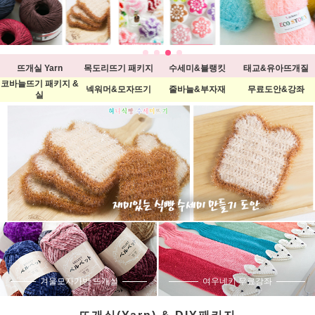
뜨개실 Yarn
목도리뜨기 패키지
수세미&블랭킷
태교&유아뜨개질
코바늘뜨기 패키지 &
넥워머&모자뜨기
줄바늘&부자재
무료도안&강좌
실
겨울모자가방 뜨개실
여우네키 무료강좌