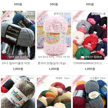
300원
500원
500원
10+1 알파카폴로 따뜻한 뜨개질 겨울털실
훈와리코/털실/뜨개실/뜨개질실/손뜨개실/목도리털실/뜨게실/뜨게질/손뜨개질실
ChristmasWool크리스마스울 털실 손뜨개 뜨개질 뜨개실
3,900원
1,000원
1,900원