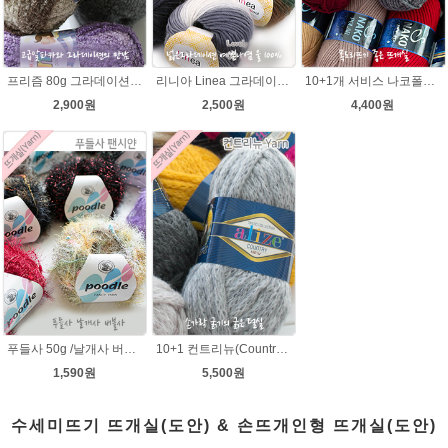
프리즘 80g 그라데이션 나염뜨개실 알파카울 목도리뜨기 뜨게실 뜨개질실
리니아 Linea 그라데이션 나염 뜨개실 목도리털실 뜨개실
10+1개 서비스 나코폴라 털실/폴라뜨개실 목도리뜨개질 수입뜨개실
2,900원
2,500원
4,400원
푸들사 50g /날개사 버블사 팬시얀 뜨개실 뜨게실 뜨개질실 목도리실 빌바오 손뜨개실 도매털실 스웨터 니트조끼 털실싸게파는곳 겨울
10+1 컨트리뉴(Country new) 굵은털실/컨트리뉴 뜨개실/뜨개질 뉴컨트리/컨트리실/컨트리뜨개실
1,590원
5,500원
수세미뜨기 뜨개실(도안) & 손뜨개인형 뜨개실(도안)