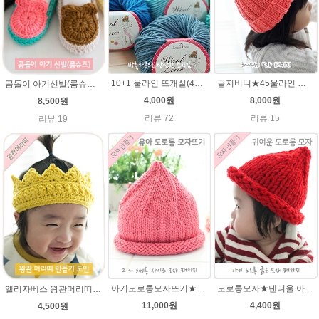
10+1 울라인 뜨개실(45g) 유아/블랭킷/손뜨개인형실/505털실/바라클라바털실 뜨개실
골지비니★45울라인 털실 모자뜨기 손뜨개질
곰돌이 아기신발(룸슈즈)★45울라인 뜨개실 코바늘뜨기 태교뜨개질 손뜨개
4,000원
8,000원
8,500원
리뷰 72
리뷰 15
리뷰 19
아기도로롱모자뜨기★그레이스메리노울 뜨개실 털실 뜨개질
도로롱모자★댄디울 아기모자뜨개질
엘리자베스 왕관머리띠★45울라인 태교뜨개질 손뜨개
11,000원
4,400원
4,500원