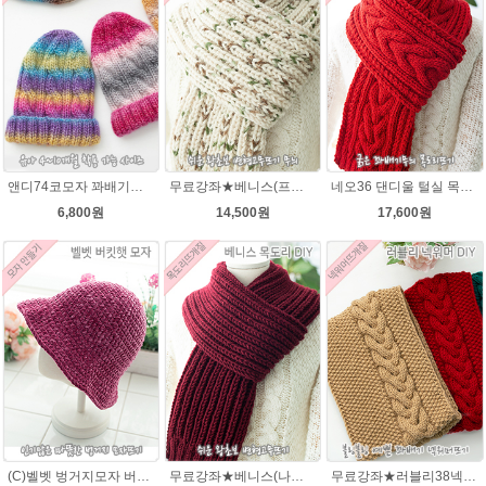
앤디74코모자 꽈배기★오슬로울 74코앤디모자도안 + 뜨개실 1볼)
무료강좌★베니스(프린트메가) 목도리DIY패키지(줄바늘포함)
네오36 댄디울 털실 목도리뜨개질 손뜨개
6,800원
14,500원
17,600원
(C)벨벳 벙거지모자 버킷햇 코바늘뜨기벨벳모자뜨개질 패키지
무료강좌★베니스(나코폴라) 목도리DIY패키지(줄바늘포함)
무료강좌★러블리38넥워머★나코폴라 꽈배기넥워머뜨기 뜨개질