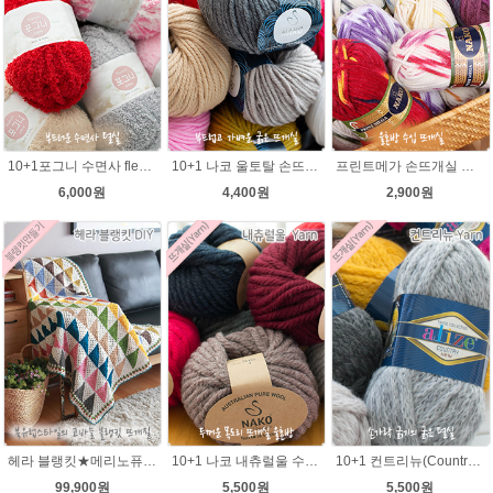
10+1포그니 수면사 fleece 플리스 수면실 뜨개실/소프트 메리 멜로디/부드러운 털실/유아용실/귀도리안감실
10+1 나코 울토탈 손뜨개 뜨개질 굵은뜨개실 나코메가 굵은털실(털실,뜨개질실) 동대문 뜨게실
프린트메가 손뜨개실 모자뜨기 뜨개질 목도리털실 뜨개실
6,000원
4,400원
2,900원
헤라 블랭킷★메리노퓨어울 27타래 북유럽블랭킷 울100% 코바늘뜨기 뜨개질
10+1 나코 내츄럴울 수입뜨개실/루피망고st 모자뜨기/
10+1 컨트리뉴(Country new) 굵은털실/컨트리뉴 뜨개실/뜨개질 뉴컨트리/컨트리실/컨트리뜨개실
99,900원
5,500원
5,500원