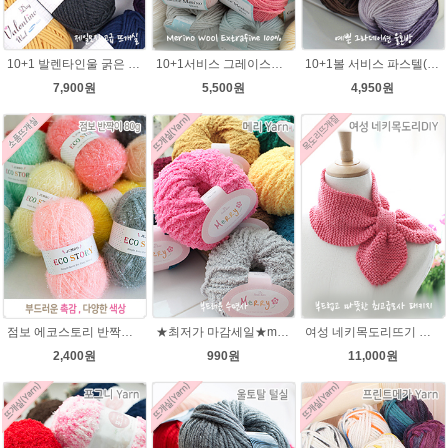
10+1 발렌타인울 굵은 뜨개실/뜨개질실/손뜨개실/목도리털실/제일모직뜨개실
10+1서비스 그레이스메리노울 부드러운 털실/뜨개실/뜨개질실/손뜨개실/목도리털실/모자털실
10+1볼 서비스 파스텔(Pastel) 뜨개질 그라데이션 털실 나염뜨개실
7,900원
5,500원
4,950원
점보 에코스토리 반짝이 80g 대용량 수세미뜨기 뜨개실 친환경소품 뜨개질실//웰빙수세미실/반짝이수세미실/반짝이뜨개실/ 수세미실/대용량수세미/빤짝이실
★최저가 마감세일★merry메리/털실/수면뜨개실/뜨개질실/손뜨개실/목도리털실
여성 네키목도리뜨기 그레이스메리노울 뜨개실 2볼 DIY
2,400원
990원
11,000원