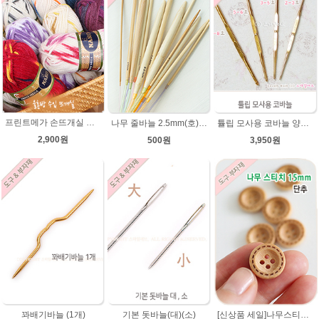
프린트메가 손뜨개실 모자뜨기 뜨개질 목도리털실 뜨개실
나무 줄바늘 2.5mm(호)~12mm(호) 대바늘 나무바늘 뜨개용품 뜨개도구
튤립 모사용 코바늘 양코바늘 튤립코바늘
2,900원
500원
3,950원
[신상품 세일]나무스티치단추 15mm/나무단추/네츄럴베이지색상/악세사리단추/원형단추/소품/장식단추/유아 아기단추/베이비단추
꽈배기바늘 (1개)
기본 돗바늘(대)(소)