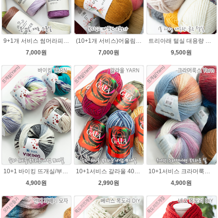
9+1개 서비스 썸머라피아 50g , 라탄 라피아 모자 가방뜨개실
(10+1개 서비스)어울림 40g(400m) 뜨개실/얇지만 가볍고 따뜻한털실 손뜨개조끼 니트
트리아래 털실 대용량 굵은실 가볍고 부드러운겨울 뜨개실 목도리실
7,000원
7,000원
9,500원
10+1 바이킹 뜨개실/부드러운 나염 아기털실 목도리실 Viking Yarn
10+1서비스 갈라울 40g(130m) 슈퍼워시울 뜨개실 스웨터 뜨개질옷 털실
10+1서비스 크라머룩스 털실/부드러운 나염뜨개실 목도리뜨개질 수입 그라데이션털실
4,900원
2,990원
4,900원