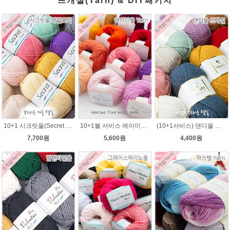
뜨개실(Yarn) & DIY패키지
10+1 시크릿울(Secret Wool) 제일모직 뜨개실 목도리뜨기 모자털실
10+1볼 서비스 에이미울 /부드러운 털실/따뜻한 뜨개실/뜨개질실/바라클라바/목도리털실/뜨게실/뜨게질/손뜨개질실 소프트메리노울 부드러운뜨개실
(10+1서비스) 댄디울 뜨개실 프리미어울 뜨개질실 목도리뜨개질실
7,700원
5,600원
4,400원