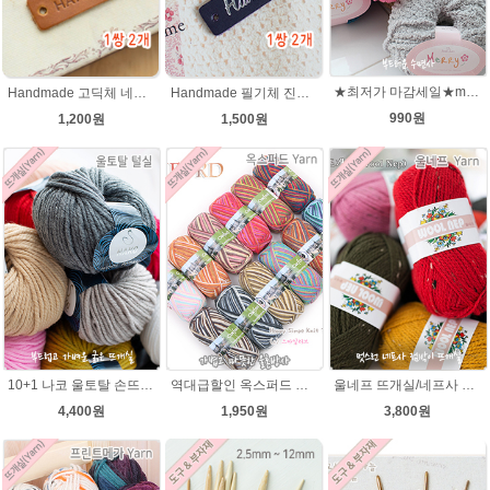
★최저가 마감세일★merry메리/털실/수면뜨개실/뜨개질실/손뜨개실/목도리털실
Handmade 고딕체 네츄럴브라운 천연소가죽라벨 목도리 핸드메이드라벨
Handmade 필기체 진남색(은박 천연소가죽라벨
990원
1,200원
1,500원
10+1 나코 울토탈 손뜨개 뜨개질 굵은뜨개실 나코메가 굵은털실(털실,뜨개질실) 동대문 뜨게실
역대급할인 옥스퍼드 나염뜨개실 털실
울네프 뜨개실/네프사 가볍고 부드러운 뜨개실
4,400원
1,950원
3,800원