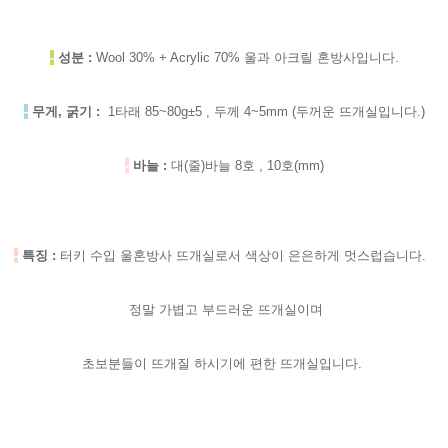
-
성분 :
Wool 30% + Acrylic 70% 울과 아크릴 혼방사입니다.
-
무게, 굵기 :
1타래 85~80g±5 , 두께 4~5mm (두꺼운 뜨개실입니다.)
-
바늘 :
대(줄)바늘 8호 , 10호(mm)
-
특징 :
터키 수입 울혼방사 뜨개실로서 색상이 은은하게 멋스럽습니다.
정말 가볍고 부드러운 뜨개실이며
초보분들이 뜨개질 하시기에 편한 뜨개실입니다.