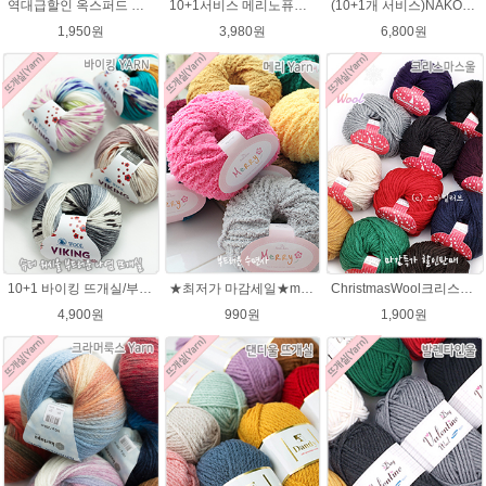
역대급할인 옥스퍼드 나염뜨개실 털실
10+1서비스 메리노퓨어울 C 손뜨개질 털실 뜨개실 블랭킷뜨기실
(10+1개 서비스)NAKO 오슬로울 그라데이션 털실 Oslo wool 뜨개실 나코오슬로울실
1,950원
3,980원
6,800원
10+1 바이킹 뜨개실/부드러운 나염 아기털실 목도리실 Viking Yarn
★최저가 마감세일★merry메리/털실/수면뜨개실/뜨개질실/손뜨개실/목도리털실
ChristmasWool크리스마스울 털실 손뜨개 뜨개질 뜨개실
4,900원
990원
1,900원