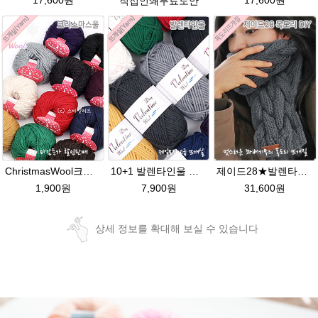
17,600원
17,600원
직접인쇄무료도안
ChristmasWool크리스마스울 털실 손뜨개 뜨개질 뜨개실
10+1 발렌타인울 굵은 뜨개실/뜨개질실/손뜨개실/목도리털실/제일모직뜨개실
제이드28★발렌타인울 남녀 커플 목도리뜨기 뜨개질
1,900원
7,900원
31,600원
상세 정보를 확대해 보실 수 있습니다