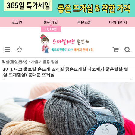
로그인
회원가입
주문조회
마이페이지
+1,000원
5. 실(털실,면사)
>
가을.겨울용 털실
10+1 나코 울토탈 손뜨개 뜨개질 굵은뜨개실 나코메가 굵은털실(털
실,뜨개질실) 동대문 뜨게실