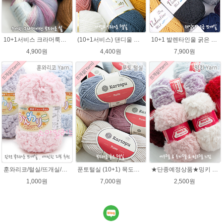
10+1서비스 크라머룩스 털실/부드러운 나염뜨개실 목도리뜨개질 수입 그라데이션털실
(10+1서비스) 댄디울 뜨개실 프리미어울 뜨개질실 목도리뜨개질실
10+1 발렌타인울 굵은 뜨개실/뜨개질실/손뜨개실/목도리털실/제일모직뜨개실
4,900원
4,400원
7,900원
훈와리코/털실/뜨개실/뜨개질실/손뜨개실/목도리털실/뜨게실/뜨게질/손뜨개질실
푼토털실 (10+1) 목도리 푼토뜨개실 부드러운실
★단종예정상품★밍키 뜨개실/ 여우실/토끼실/밍키실/페이크퍼 얀
1,000원
7,000원
2,500원