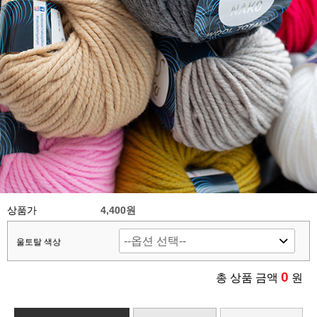
상품가
4,400원
울토탈 색상
0
총 상품 금액
원