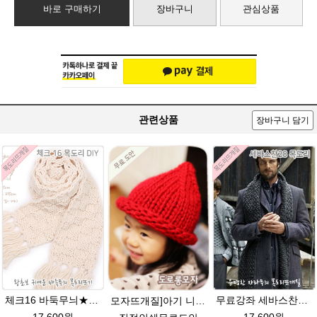
바로 구매하기
장바구니
관심상품
관련상품
장바구니 담기
체크16 바둑무늬★울토탈 털실 목도리뜨기 뜨개질
무료강좌 세바스찬28★댄디울 목도리뜨기 뜨개질
모자뜨개질]아기 니트 도로롱모자 만들기/굵은털실로 만든모자 / 대바늘뜨기 (무료도안) 아기 유아 모자뜨기 knit