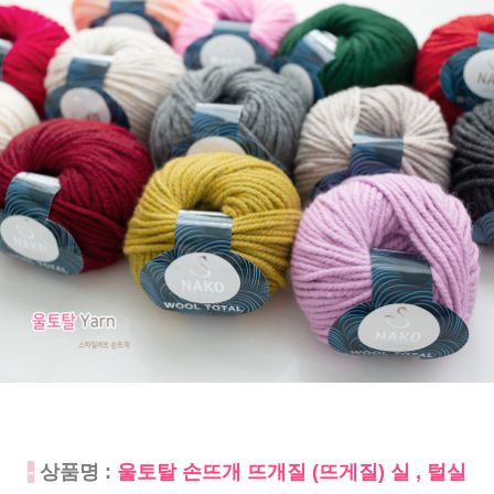
-
상품명 :
울토탈 손뜨개 뜨개질 (뜨게질) 실 , 털실