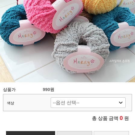
상품가
990원
색상
0
총 상품 금액
원