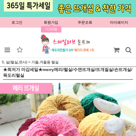
로그인
회원가입
주문조회
마이페이지
+1,000원
5. 실(털실,면사)
>
가을.겨울용 털실
★최저가 마감세일★merry메리/털실/수면뜨개실/뜨개질실/손뜨개실/
목도리털실