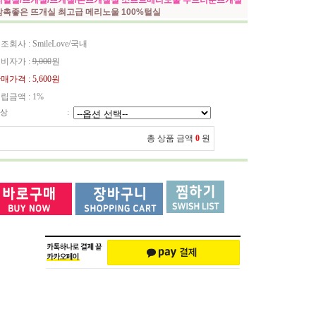
리털실/뜨게실/뜨게질/손뜨개질실 소프트메리노울 부드러운뜨개실
감촉좋은 뜨개실 최고급 메리노울 100%털실
조회사 : SmileLove/국내
비자가 :
9,000
원
매가격 :
5,600원
립금액 :
1%
상
:
총 상품 금액
0
원