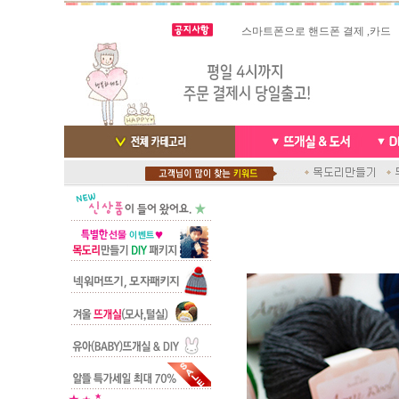
스마트폰으로 핸드폰 결제 ,카드
실시간 결
빠른 당일발송/ 거의 그 다음날
배송완료 /