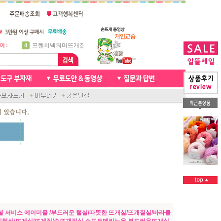
5
비니방울모자 동영상
6
꽈배기목도리
7
천연가죽 핸드메이드라벨
8
신생아모자뜨기
9
아기목도리뜨개질
10
손뜨개인형
1
자라무늬 목도리뜨기
2
브라이언 꽈배기목도리
3
앤디목도리
4
프렌치넥워머뜨개질
1볼 서비스 에이미울 /부드러운 털실/따뜻한 뜨개실/뜨개질실/바라클