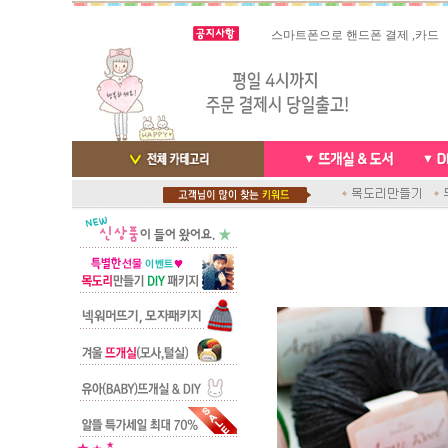
스마트폰으로 핸드폰 결제 ,카드
실시간 결
빠른 당일발송/ 거의 그 다음날
배송완료 /