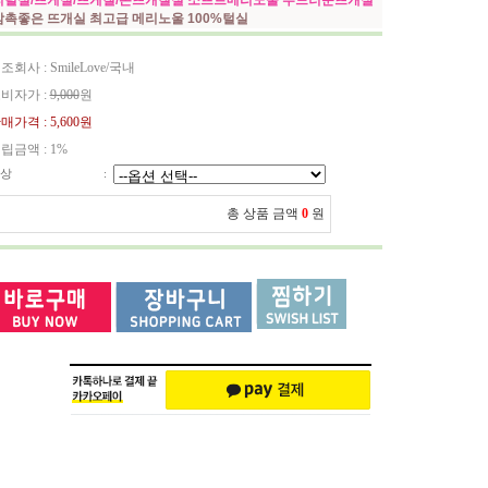
리털실/뜨게실/뜨게질/손뜨개질실 소프트메리노울 부드러운뜨개실
감촉좋은 뜨개실 최고급 메리노울 100%털실
조회사 : SmileLove/국내
비자가 :
9,000
원
매가격 :
5,600원
립금액 :
1%
상
:
총 상품 금액
0
원