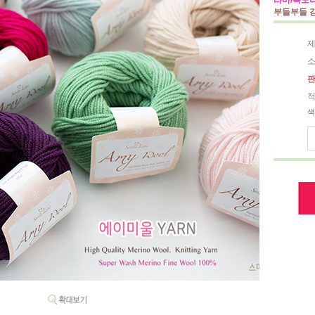
라바/목도
부들부들 
제
소
판
적
색