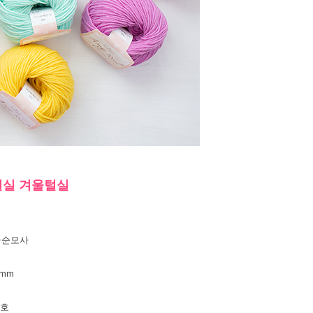
개질실 겨울털실
급순모사
6mm
7호