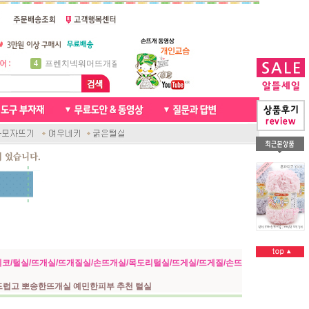
5
비니방울모자 동영상
6
꽈배기목도리
7
천연가죽 핸드메이드라벨
8
신생아모자뜨기
9
아기목도리뜨개질
10
손뜨개인형
1
자라무늬 목도리뜨기
2
브라이언 꽈배기목도리
3
앤디목도리
4
프렌치넥워머뜨개질
코/털실/뜨개실/뜨개질실/손뜨개실/목도리털실/뜨게실/뜨게질/손뜨
드럽고 뽀송한뜨개실 예민한피부 추천 털실