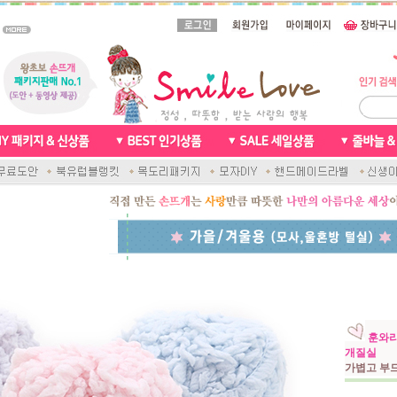
훈와리
개질실
가볍고 부