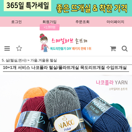
로그인
회원가입
주문조회
마이페이지
+1,000원
5. 실(털실,면사)
>
가을.겨울용 털실
10+1개 서비스 나코폴라 털실/폴라뜨개실 목도리뜨개질 수입뜨개실