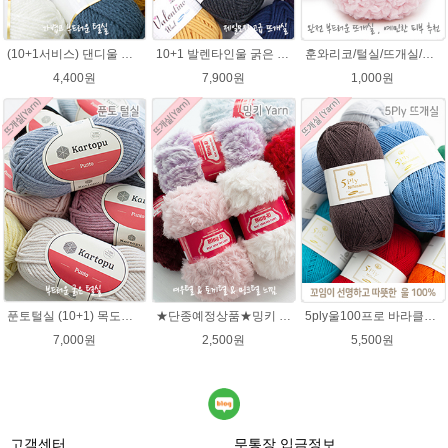
(10+1서비스) 댄디울 뜨개실 프리미어울 뜨개질실 목도리뜨개질실
10+1 발렌타인울 굵은 뜨개실/뜨개질실/손뜨개실/목도리털실/제일모직뜨개실
훈와리코/털실/뜨개실/뜨개질실/손뜨개실/목도리털실/뜨게실/뜨게질/손뜨개질실
4,400원
7,900원
1,000원
푼토털실 (10+1) 목도리 푼토뜨개실 부드러운실
★단종예정상품★밍키 뜨개실/ 여우실/토끼실/밍키실/페이크퍼 얀
5ply울100프로 바라클라바뜨개질 5플라이 고급뜨개실 90g (울 100%) 제일모직 생산 얇은굵기 순모사
7,000원
2,500원
5,500원
고객센터
무통장 입금정보