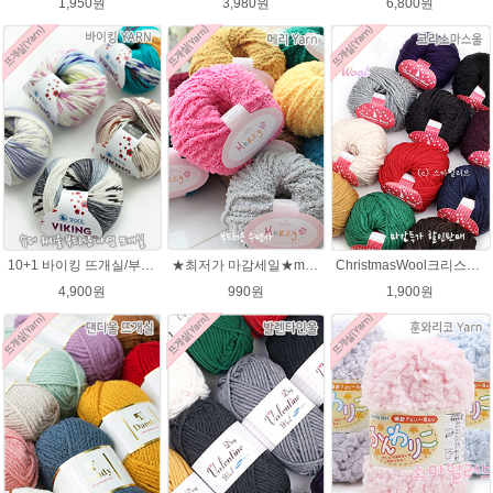
1,950원
3,980원
6,800원
10+1 바이킹 뜨개실/부드러운 나염 아기털실 목도리실 Viking Yarn
★최저가 마감세일★merry메리/털실/수면뜨개실/뜨개질실/손뜨개실/목도리털실
ChristmasWool크리스마스울 털실 손뜨개 뜨개질 뜨개실
4,900원
990원
1,900원