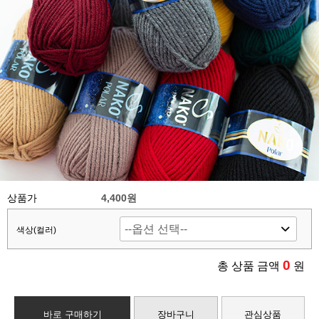
상품가
4,400원
색상(컬러)
0
총 상품 금액
원
바로 구매하기
장바구니
관심상품