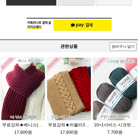
관련상품
장바구니 담기
무료강좌★베니스(나코폴라) 목도리DIY패키지(줄바늘포함)
무료강좌★러블리38넥워머★나코폴라 꽈배기넥워머뜨기 뜨개질
10+1서비스 시크릿울(Secret Wool)뜨개실 제일모직 뜨개질 바라클라바뜨기 털실
17,600원
17,600원
7,700원