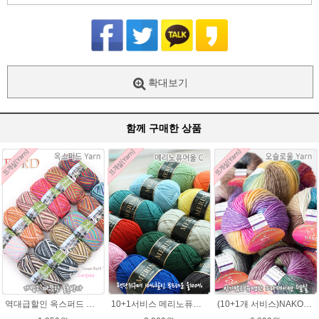
확대보기
함께 구매한 상품
역대급할인 옥스퍼드 나염뜨개실 털실
10+1서비스 메리노퓨어울 C 손뜨개질 털실 뜨개실 블랭킷뜨기실
(10+1개 서비스)NAKO 오슬로울 그라데이션 털실 Oslo wool 뜨개실 나코오슬로울실