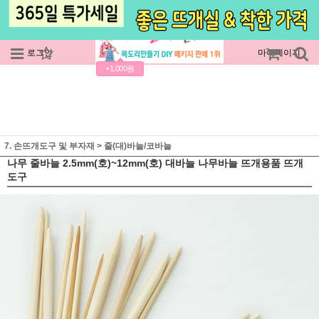
로그인
회원가입
주문조회
마이페이지
+1,000원
7. 손뜨개도구 및 부자재
>
줄(대)바늘/코바늘
나무 줄바늘 2.5mm(호)~12mm(호) 대바늘 나무바늘 뜨개용품 뜨개
도구