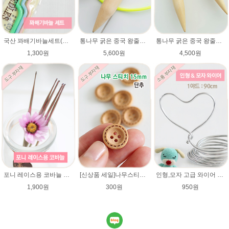
국산 꽈배기바늘세트(대/중/소) / 활형스타일
통나무 굵은 중국 왕줄바늘(25mm)/총길이 82~84cm/루피망고모자뜨기 줄바늘/굵은대바늘/컨트리/컨트리뉴/매직소프트
통나무 굵은 중국 왕줄바늘(15mm)/총길이 70~72cm/루피망고모자뜨기 줄바늘/굵은대바늘/네츄럴울/컨트리/컨트리뉴/매직소프트
1,300원
5,600원
4,500원
포니 레이스용 코바늘 0.9mm/1.0mm/1.25mm/1.5mm/1.75mm/레이스용코바늘/lace/레이스코바늘
[신상품 세일]나무스티치단추 15mm/나무단추/네츄럴베이지색상/악세사리단추/원형단추/소품/장식단추/유아 아기단추/베이비단추
인형,모자 고급 와이어 (90cm) 2mm,3mm 굵기선택/모자 와이어/알루미늄/인형철사대용/아미네코제작 철사/코바늘인형
1,900원
300원
950원