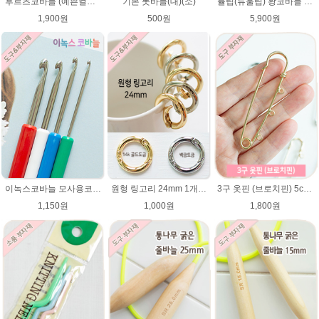
튤립(튜울립) 왕코바늘 7mm,8mm,9mm,10mm,12mm/매직소프트/왕 코바늘/일본 코바늘
후르츠코바늘 (예쁜컬러 12색상)뜨개바늘 알루미늄코바늘
기본 돗바늘(대)(소)
5,900원
1,900원
500원
3구 옷핀 (브로치핀) 5cm,7cm 사이즈
이녹스코바늘 모사용코바늘 뜨개바늘
원형 링고리 24mm 1개/가방부자재/원터치링/가방고리/태슬고리/열쇠고리 가방고리 키링 부자재
1,800원
1,150원
1,000원