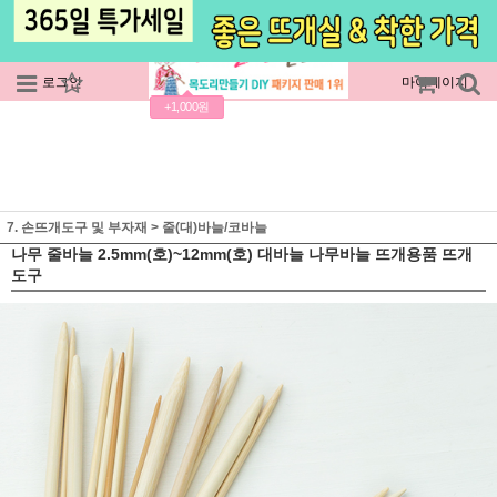
로그인
회원가입
주문조회
마이페이지
+1,000원
7. 손뜨개도구 및 부자재
>
줄(대)바늘/코바늘
나무 줄바늘 2.5mm(호)~12mm(호) 대바늘 나무바늘 뜨개용품 뜨개
도구