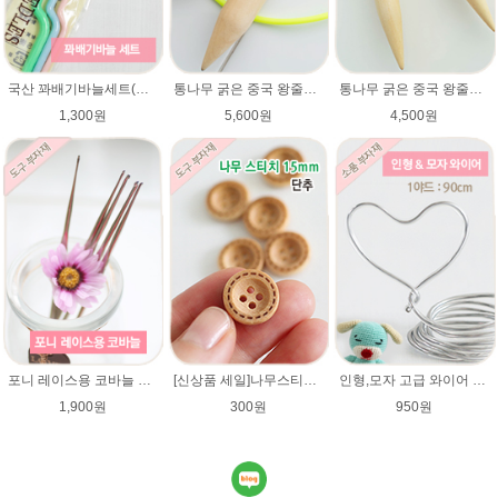
국산 꽈배기바늘세트(대/중/소) / 활형스타일
통나무 굵은 중국 왕줄바늘(25mm)/총길이 82~84cm/루피망고모자뜨기 줄바늘/굵은대바늘/컨트리/컨트리뉴/매직소프트
통나무 굵은 중국 왕줄바늘(15mm)/총길이 70~72cm/루피망고모자뜨기 줄바늘/굵은대바늘/네츄럴울/컨트리/컨트리뉴/매직소프트
1,300원
5,600원
4,500원
포니 레이스용 코바늘 0.9mm/1.0mm/1.25mm/1.5mm/1.75mm/레이스용코바늘/lace/레이스코바늘
[신상품 세일]나무스티치단추 15mm/나무단추/네츄럴베이지색상/악세사리단추/원형단추/소품/장식단추/유아 아기단추/베이비단추
인형,모자 고급 와이어 (90cm) 2mm,3mm 굵기선택/모자 와이어/알루미늄/인형철사대용/아미네코제작 철사/코바늘인형
1,900원
300원
950원