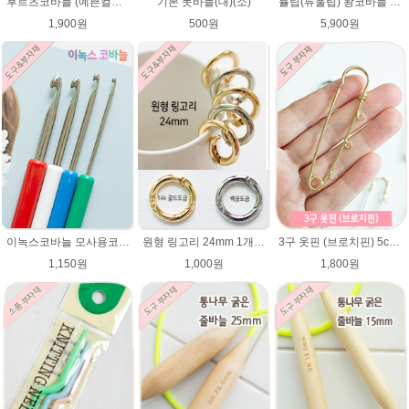
튤립(튜울립) 왕코바늘 7mm,8mm,9mm,10mm,12mm/매직소프트/왕 코바늘/일본 코바늘
후르츠코바늘 (예쁜컬러 12색상)뜨개바늘 알루미늄코바늘
기본 돗바늘(대)(소)
5,900원
1,900원
500원
3구 옷핀 (브로치핀) 5cm,7cm 사이즈
이녹스코바늘 모사용코바늘 뜨개바늘
원형 링고리 24mm 1개/가방부자재/원터치링/가방고리/태슬고리/열쇠고리 가방고리 키링 부자재
1,800원
1,150원
1,000원