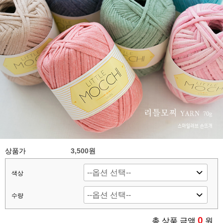
상품가
3,500원
색상
수량
0
총 상품 금액
원