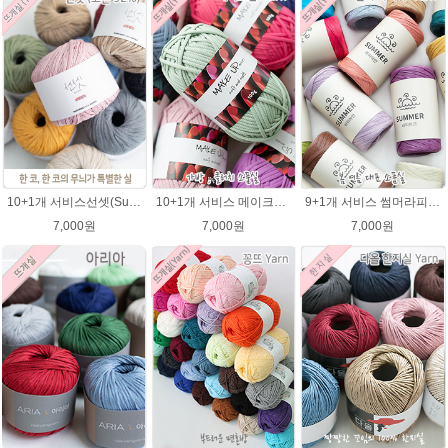
10+1개 서비스선셋(Sunset) 코튼실 Cotton 92% 가방 소품 뜨개실 코바늘실 사계절 모자뜨개실
10+1개 서비스 메이크업 100g / 가방실 클러치 파우치 가방뜨기 소품실
9+1개 서비스 썸머라피아 50g , 라탄 라피아 모자 가방뜨개실
7,000원
7,000원
7,000원