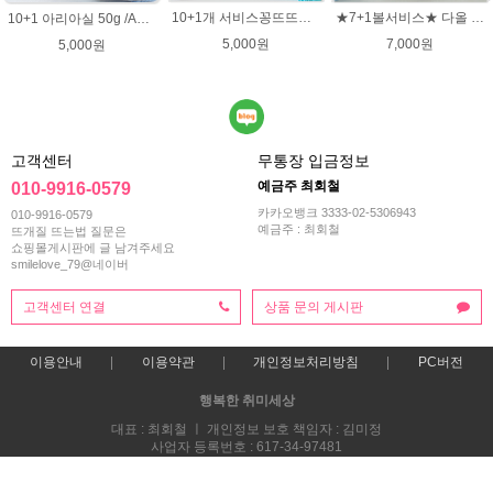
10+1개 서비스꽁뜨뜨개실 면혼방실 꽁트 털실 봄 여름 뜨개질 아기실 꽁뜨실 인형실 블랭킷실
★7+1볼서비스★ 다올 한지실/100% 여름뜨개실/가방실/종이실/매트 바구니 코바늘뜨기
10+1 아리아실 50g /ARIA 가죽느낌실 아리아 뜨개실/가방뜨개실/모자실/여름실
5,000원
7,000원
5,000원
고객센터
무통장 입금정보
예금주 최회철
010-9916-0579
카카오뱅크 3333-02-5306943
010-9916-0579
예금주 : 최회철
뜨개질 뜨는법 질문은
쇼핑몰게시판에 글 남겨주세요
smilelove_79@네이버
고객센터 연결
상품 문의 게시판
이용안내
이용약관
개인정보처리방침
PC버전
행복한 취미세상
대표 : 최회철 ㅣ 개인정보 보호 책임자 : 김미정
사업자 등록번호 : 617-34-97481
통신판매업신고번호 : 2013-부산해운-0118호
전화 : 010-9916-0579