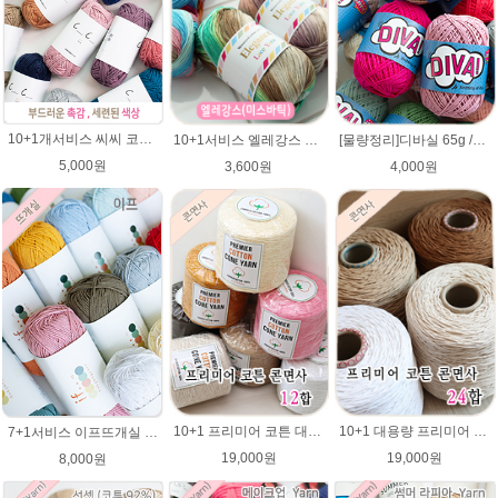
10+1개서비스 씨씨 코마면 100g 부드러운면사 뜨개실 코바늘실 여름실 뜨개질 가방실
10+1서비스 엘레강스 레이스 뜨개실(elegance lace yarn)/레이스면사/실켓가공 100%면사/여름뜨개실/미스바틱(missbatic) 코바늘실/미스 바틱(Miss Batic) 도일리 레이스코바늘용/cotton
[물량정리]디바실 65g /DIVA 디바뜨개실/가방뜨개실/모자실/펠프실/모자뜨기/여름실/나뭇잎가방뜨개실/가방실/디바뜨개실
5,000원
3,600원
4,000원
10+1 프리미어 코튼 대용량 콘사 12합 순면100% 1100g/카드면 순면사 색사/콘면사/공작표 동방 콘면사/핸들커버뜨기/방석뜨기/차량 커버 시트
10+1 대용량 프리미어 코튼 대용량 콘사 24합 순면100% 1100g/카드면 순면사 색사/콘면사/공작표 동방 콘면사/핸들커버뜨기/방석뜨기/차량 커버 시트
7+1서비스 이프뜨개실 100g /if 이프실 /부드러운 면사/의류 가방뜨개실/여름실,코튼실
19,000원
19,000원
8,000원