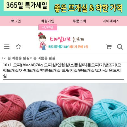
로그인
회원가입
주문조회
마이페이지
+1,000원
12. 봄.여름용 털실
>
봄.여름용 털실
10+1 모찌(Mochi)70g 모찌실/인형실/소품실/리틀모찌/가방뜨기/모
찌뜨개실/가방뜨개실/여름뜨개실 브릿지실/솜뜨개실/코나실 왕모찌
실