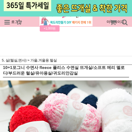
로그인
회원가입
주문조회
마이페이지
+1,000원
5. 실(털실,면사)
>
가을.겨울용 털실
10+1포그니 수면사 fleece 플리스 수면실 뜨개실/소프트 메리 멜로
디/부드러운 털실/유아용실/귀도리안감실