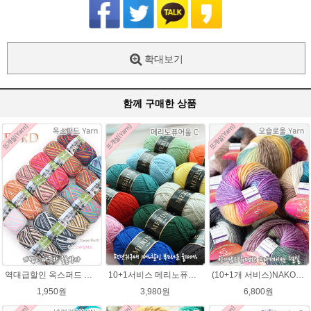
확대보기
함께 구매한 상품
역대급할인 옥스퍼드 나염뜨개실 털실
10+1서비스 메리노퓨어울 C 손뜨개질 털실 뜨개실 블랭킷뜨기실
(10+1개 서비스)NAKO 오슬로울 그라데이션 털실 Oslo wool 뜨개실 나코오슬로울실
1,950원
3,980원
6,800원