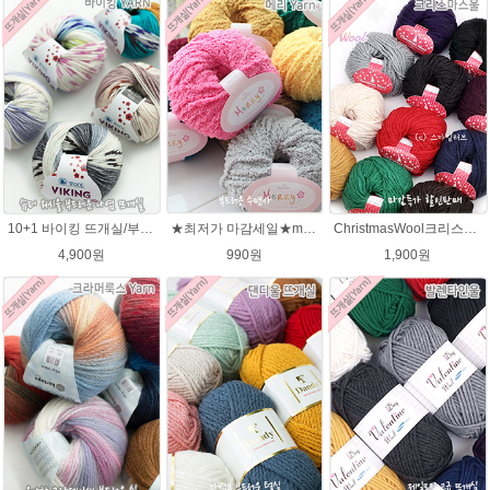
10+1 바이킹 뜨개실/부드러운 나염 아기털실 목도리실 Viking Yarn
★최저가 마감세일★merry메리/털실/수면뜨개실/뜨개질실/손뜨개실/목도리털실
ChristmasWool크리스마스울 털실 손뜨개 뜨개질 뜨개실
4,900원
990원
1,900원