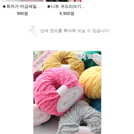
★최저가 마감세일★merry메리/털실/수면뜨개실/뜨개질실/손뜨개실/목도리털실
★니트 귀도리뜨기★발렌타인울 뜨개실 DIY 뜨개질
990원
9,900원
상세 정보를 확대해 보실 수 있습니다