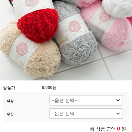
상품가
6,000원
색상
수량
0
총 상품 금액
원