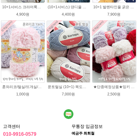
10+1서비스 크라머룩스 털실/부드러운 나염뜨개실 목도리뜨개질 수입 그라데이션털실
(10+1서비스) 댄디울 뜨개실 프리미어울 뜨개질실 목도리뜨개질실
10+1 발렌타인울 굵은 뜨개실/뜨개질실/손뜨개실/목도리털실/제일모직뜨개실
4,900원
4,400원
7,900원
훈와리코/털실/뜨개실/뜨개질실/손뜨개실/목도리털실/뜨게실/뜨게질/손뜨개질실
푼토털실 (10+1) 목도리 푼토뜨개실 부드러운실
★단종예정상품★밍키 뜨개실/ 여우실/토끼실/밍키실/페이크퍼 얀
1,000원
7,000원
2,500원
고객센터
무통장 입금정보
예금주 최회철
010-9916-0579