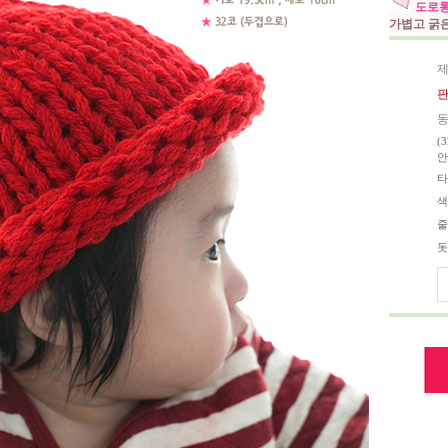
도로
가볍고 굵은
제
판
동
(
안
타
색
줄
돗