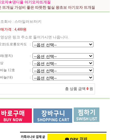
롱모자★댄디울 아기모자뜨개질
 뜨개실 가성비 좋은 따뜻한 털실 왕초보 아기모자 뜨개질
조회사 : 스마일러브/터키
매가격 :
4,400원
영상은 링크 주소로 들어가시면 나옵니다.
32코)도로롱모자도
:
래(뭉치)
:
상
:
바늘 12호
:
바늘(대)
:
총 상품 금액
0
원