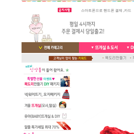
스마트폰으로 핸드폰 결제 ,카드
실시간 결
빠른 당일발송/ 거의 그 다음날
배송완료 /