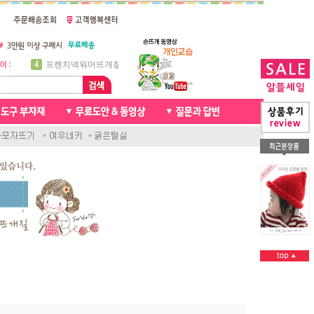
5
비니방울모자 동영상
6
꽈배기목도리
7
천연가죽 핸드메이드라벨
8
신생아모자뜨기
9
아기목도리뜨개질
10
손뜨개인형
1
자라무늬 목도리뜨기
2
브라이언 꽈배기목도리
3
앤디목도리
4
프렌치넥워머뜨개질