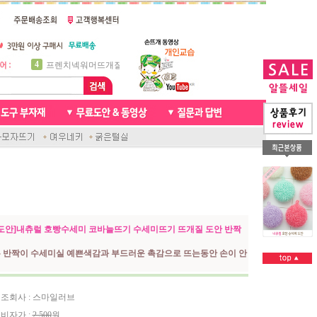
5
비니방울모자 동영상
6
꽈배기목도리
7
천연가죽 핸드메이드라벨
8
신생아모자뜨기
9
아기목도리뜨개질
10
손뜨개인형
1
자라무늬 목도리뜨기
2
브라이언 꽈배기목도리
3
앤디목도리
4
프렌치넥워머뜨개질
도안]내츄럴 호빵수세미 코바늘뜨기 수세미뜨기 뜨개질 도안 반짝
 반짝이 수세미실 예쁜색감과 부드러운 촉감으로 뜨는동안 손이 안
조회사 : 스마일러브
비자가 :
2,500
원