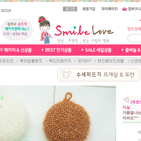
[유료
이실
거품잘나는
아파요^^
제
소