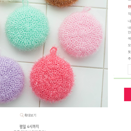
판
적
내
내
안
색
모
돗
추