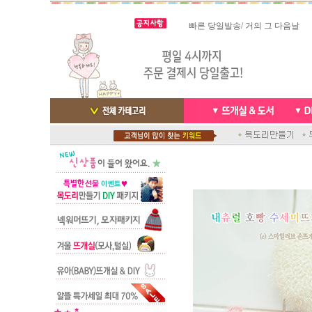
스마트폰으로 핸드폰 결제 ,카드
실시간 결
빠른 당일발송/ 거의 그 다음날
배송완료 /