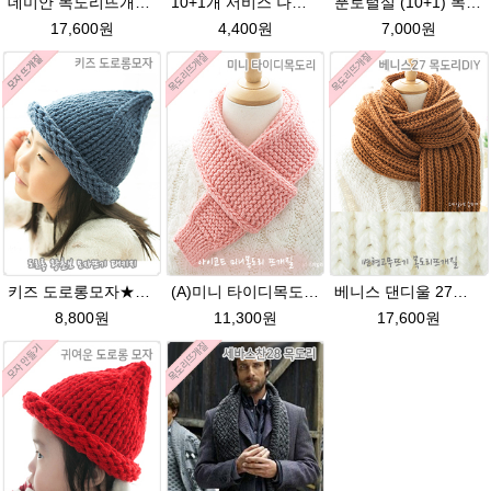
데미안 목도리뜨개질 패키지 (댄디울4볼+도안+줄바늘8호)
10+1개 서비스 나코폴라 털실/폴라뜨개실 목도리뜨개질 수입뜨개실
푼토털실 (10+1) 목도리 푼토뜨개실 부드러운실
17,600원
4,400원
7,000원
키즈 도로롱모자★댄디울 모자뜨기(댄디울 2타래)
(A)미니 타이디목도리★댄디울(유료강좌) 미니 머플러 아이코드 미니목도리뜨개질
베니스 댄디울 27코 변형고무뜨기 목도리뜨개질
8,800원
11,300원
17,600원