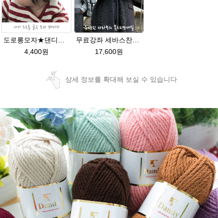
도로롱모자★댄디울 아기모자뜨개질
무료강좌 세바스찬28★댄디울 목도리뜨기 뜨개질
4,400원
17,600원
상세 정보를 확대해 보실 수 있습니다