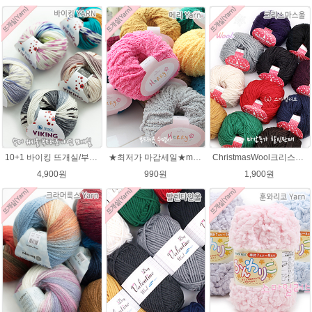
10+1 바이킹 뜨개실/부드러운 나염 아기털실 목도리실 Viking Yarn
★최저가 마감세일★merry메리/털실/수면뜨개실/뜨개질실/손뜨개실/목도리털실
ChristmasWool크리스마스울 털실 손뜨개 뜨개질 뜨개실
4,900원
990원
1,900원