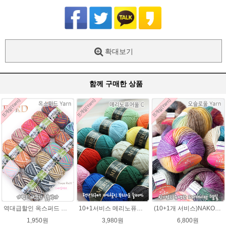
확대보기
함께 구매한 상품
역대급할인 옥스퍼드 나염뜨개실 털실
10+1서비스 메리노퓨어울 C 손뜨개질 털실 뜨개실 블랭킷뜨기실
(10+1개 서비스)NAKO 오슬로울 그라데이션 털실 Oslo wool 뜨개실 나코오슬로울실
1,950원
3,980원
6,800원