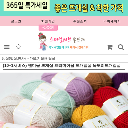
로그인
회원가입
주문조회
마이페이지
+1,000원
5. 실(털실,면사)
>
가을.겨울용 털실
(10+1서비스) 댄디울 뜨개실 프리미어울 뜨개질실 목도리뜨개질실