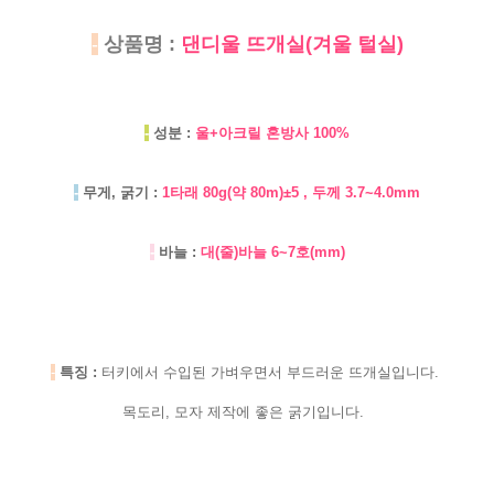
-
상품명 :
댄디울 뜨개실(겨울 털실)
-
성분 :
울+아크릴 혼방사 100%
-
무게, 굵기 :
1타래 80g(약 80m)±5 , 두께 3.7~4.0mm
-
바늘 :
대(줄)바늘 6~7호(mm)
-
특징 :
터키에서 수입된 가벼우면서 부드러운 뜨개실입니다.
목도리, 모자 제작에 좋은 굵기입니다.