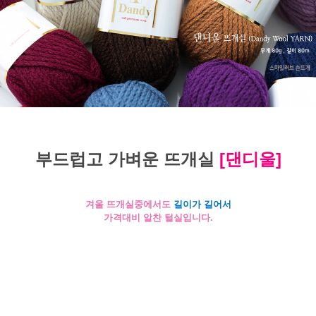
부드럽고 가벼운 뜨개실
[댄디울]
겨울 뜨개실중에서도
길이가 길어서
가격대비 알찬 털실입니다.