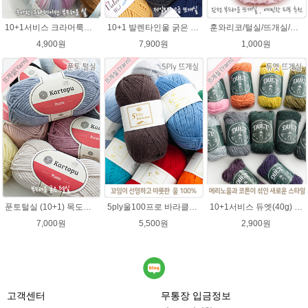
10+1서비스 크라머룩스 털실/부드러운 나염뜨개실 목도리뜨개질 수입 그라데이션털실
10+1 발렌타인울 굵은 뜨개실/뜨개질실/손뜨개실/목도리털실/제일모직뜨개실
훈와리코/털실/뜨개실/뜨개질실/손뜨개실/목도리털실/뜨게실/뜨게질/손뜨개질실
4,900원
7,900원
1,000원
푼토털실 (10+1) 목도리 푼토뜨개실 부드러운실
5ply울100프로 바라클라바뜨개질 5플라이 고급뜨개실 90g (울 100%) 제일모직 생산 얇은굵기 순모사
10+1서비스 듀엣(40g) 메리노울 혼방사 뜨개실 부드러운 유아실
7,000원
5,500원
2,900원
고객센터
무통장 입금정보