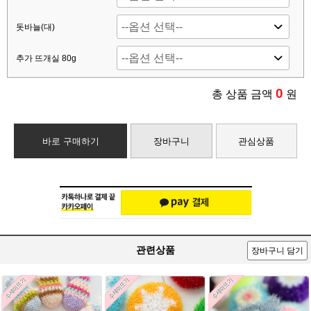
돗바늘(대)
추가 뜨개실 80g
0
총 상품 금액
원
바로 구매하기
장바구니
관심상품
관련상품
장바구니 담기