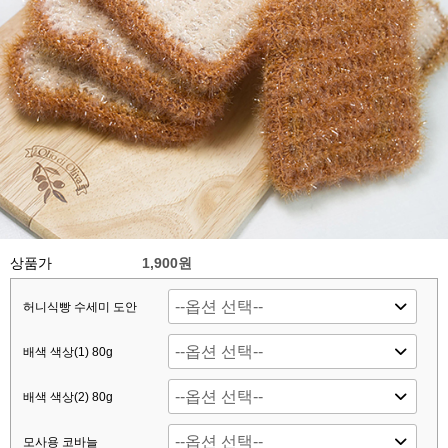
상품가
1,900원
허니식빵 수세미 도안
배색 색상(1) 80g
배색 색상(2) 80g
모사용 코바늘