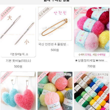
국산 안전핀 & 풀림방지 핀
500원
★상품정리세일★new에코스토리 반짝이수세미뜨기 뜨개실 친환경소품 뜨개질실//웰빙수세미실/반짝이 수세미실/에코스토리 반짝이 수세미실
기본 돗바늘(대)(소)
700원
500원