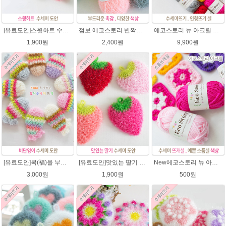
[유료도안]스윗하트 수세미뜨기 도안(수세미실은 옵션에서 추가구매 가능)예쁜수세미뜨기/빤짝이 수세미실/웰빙수세미실/고급수세미실/하트뜨기 반짝이수세미 하트수세미
점보 에코스토리 반짝이 80g 대용량 수세미뜨기 뜨개실 친환경소품 뜨개질실//웰빙수세미실/반짝이수세미실/반짝이뜨개실/ 수세미실/대용량수세미/빤짝이실
에코스토리 뉴 아크릴 21색상(전색상) 1세트 / 수세미실 인형제작 뜨개실 친환경소품 뜨개질실 아크릴수세미실
1,900원
2,400원
9,900원
[유료도안]복(福)을 부르는 비단잉어 수세미 코바늘뜨기 도안+꼬리부분 동영상 /복수세미뜨기/수세미실/반짝이수세미/반짝이실/ 힐링 웰빙수세미 퐁퐁수세미 코바늘수세미
[유료도안]맛있는 딸기 수세미뜨기 도안(수세미실은 옵션에서 추가구매 가능)/수세미뜨기/수세미실/반짝이수세미/반짝이실/웰빙수세미 퐁퐁수세미 코바늘수세미
New에코스토리 뉴 아크릴 / 수세미실 인형제작 뜨개실 친환경소품 뜨개질실 아크릴수세미실
3,000원
1,900원
500원