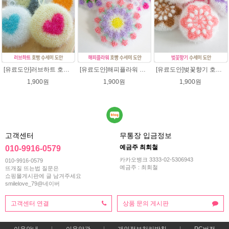
[유료도안]러브하트 호빵수세미뜨기 도안(수세미실은 옵션에서 추가구매 가능)/별호빵수세미처럼 예쁜수세미뜨기/빤짝이 수세미실/웰빙수세미실/고급수세미실/하트뜨기 반짝이수세미 하트수세미
[유료도안]해피플라워 호빵수세미뜨기 도안(수세미실은 옵션에서 추가구매 가능)/수세미뜨기/수세미실/반짝이수세미/반짝이실/별수세미 호빵수세미 웰빙수세미 퐁퐁수세미 코바늘수세미
[유료도안]벚꽃향기 호빵수세미뜨기 도안(수세미실은 옵션에서 추가구매 가능)/수세미뜨기/수세미실/반짝이수세미/반짝이실/별수세미 호빵수세미 웰빙수세미 퐁퐁수세미 코바늘수세미
1,900원
1,900원
1,900원
고객센터
무통장 입금정보
예금주 최회철
010-9916-0579
카카오뱅크 3333-02-5306943
010-9916-0579
예금주 : 최회철
뜨개질 뜨는법 질문은
쇼핑몰게시판에 글 남겨주세요
smilelove_79@네이버
고객센터 연결
상품 문의 게시판
이용안내
이용약관
개인정보처리방침
PC버전