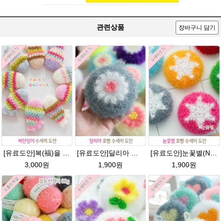
관련상품
장바구니 담기
[유료도안]복(福)을 부르는 비단잉어 수세미 코바늘뜨기 도안+꼬리부분 동영상 /복수세미뜨기/수세미실/반짝이수세미/반짝이실/ 힐링 웰빙수세미 퐁퐁수세미 코바늘수세미
[유료도안]달리아 호빵수세미뜨기 도안(수세미실은 옵션에서 추가구매 가능)/꽃수세미도안 /별호빵수세미처럼 예쁜수세미뜨기/빤짝이수세미실/웰빙수세미실/고급수세미실/데이지 반짝이수세미
[유료도안]눈꽃별(NO.1) 수세미뜨기 도안(수세미실은 옵션에서 추가구매 가능)/별호빵수세미처럼 예쁜수세미뜨기/반짝이 수세미실/웰빙수세미실/고급수세미실/눈꽃 반짝이수세미 눈꽃수세미
3,000원
1,900원
1,900원