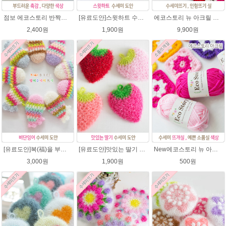
점보 에코스토리 반짝이 80g 대용량 수세미뜨기 뜨개실 친환경소품 뜨개질실//웰빙수세미실/반짝이수세미실/반짝이뜨개실/ 수세미실/대용량수세미/빤짝이실
[유료도안]스윗하트 수세미뜨기 도안(수세미실은 옵션에서 추가구매 가능)예쁜수세미뜨기/빤짝이 수세미실/웰빙수세미실/고급수세미실/하트뜨기 반짝이수세미 하트수세미
에코스토리 뉴 아크릴 21색상(전색상) 1세트 / 수세미실 인형제작 뜨개실 친환경소품 뜨개질실 아크릴수세미실
2,400원
1,900원
9,900원
[유료도안]복(福)을 부르는 비단잉어 수세미 코바늘뜨기 도안+꼬리부분 동영상 /복수세미뜨기/수세미실/반짝이수세미/반짝이실/ 힐링 웰빙수세미 퐁퐁수세미 코바늘수세미
[유료도안]맛있는 딸기 수세미뜨기 도안(수세미실은 옵션에서 추가구매 가능)/수세미뜨기/수세미실/반짝이수세미/반짝이실/웰빙수세미 퐁퐁수세미 코바늘수세미
New에코스토리 뉴 아크릴 / 수세미실 인형제작 뜨개실 친환경소품 뜨개질실 아크릴수세미실
3,000원
1,900원
500원