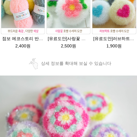
점보 에코스토리 반짝이 80g 대용량 수세미뜨기 뜨개실 친환경소품 뜨개질실//웰빙수세미실/반짝이수세미실/반짝이뜨개실/ 수세미실/대용량수세미/빤짝이실
[유료도안]사랑꽃 수세미뜨기 도안(수세미실은 옵션에서 추가구매 가능)/사랑꽃수세미/별호빵수세미처럼 예쁜수세미뜨기/수세미실/웰빙수세미실/고급수세미실/꽃수세미/봄꽃향기수세미
[유료도안]러브하트 호빵수세미뜨기 도안(수세미실은 옵션에서 추가구매 가능)/별호빵수세미처럼 예쁜수세미뜨기/빤짝이 수세미실/웰빙수세미실/고급수세미실/하트뜨기 반짝이수세미 하트수세미
2,400원
2,500원
1,900원
상세 정보를 확대해 보실 수 있습니다