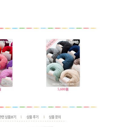
원
5,600
원