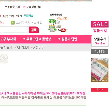
5
비니방울모자 동영상
6
꽈배기목도리
7
천연가죽 핸드메이드라벨
8
신생아모자뜨기
9
아기목도리뜨개질
10
손뜨개인형
1
자라무늬 목도리뜨기
2
브라이언 꽈배기목도리
3
앤디목도리
4
프렌치넥워머뜨개질
★배색★블랭킷★에이미울 뜨개실DIY 코바늘 블랭킷뜨기 뜨개질
타래+무료도안 부들부들 감촉좋은 뜨개실 최고급 메리노울 100%털