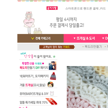
스마트폰으로 핸드폰 결제 ,카드
실시간 결
빠른 당일발송/ 거의 그 다음날
배송완료 /