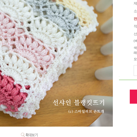
제
소
판
적
선
(
색
래
모