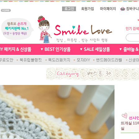
선샤인
뜨개실 11
실