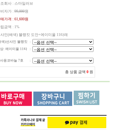
조회사 : 스마일러브
비자가 :
99,000
원
매가격 :
61,600원
립금액 :
1%
샤인(배색) 블랭킷 도안+에이미울 11타래
배색)선샤인 블랭킷
:
상: 에이미울 11타
:
사용코바늘 7호
:
총 상품 금액
0
원