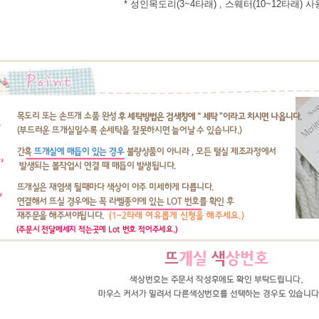
* 성인목도리(3~4타래) , 스웨터(10~12타래) 사