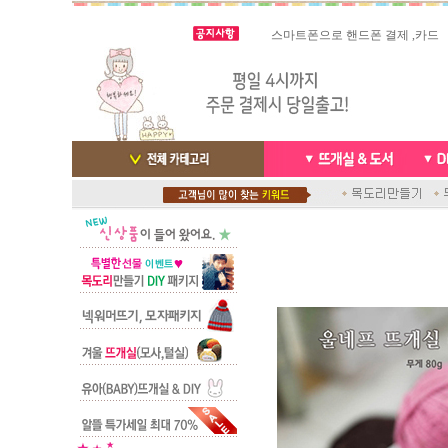
스마트폰으로 핸드폰 결제 ,카드
실시간 결
빠른 당일발송/ 거의 그 다음날
배송완료 /