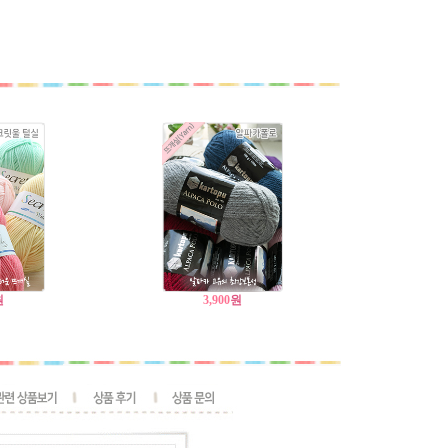
원
3,900
원