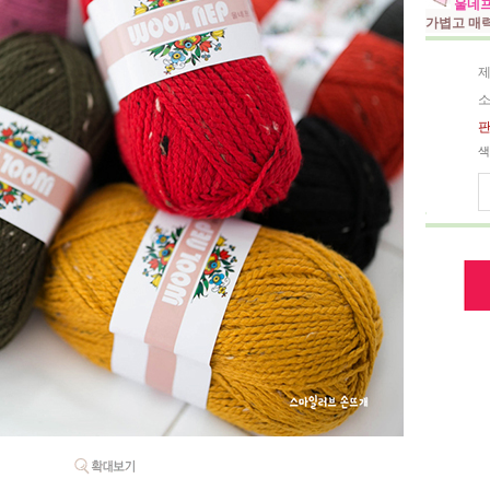
울네프
가볍고 매
제
소
판
색