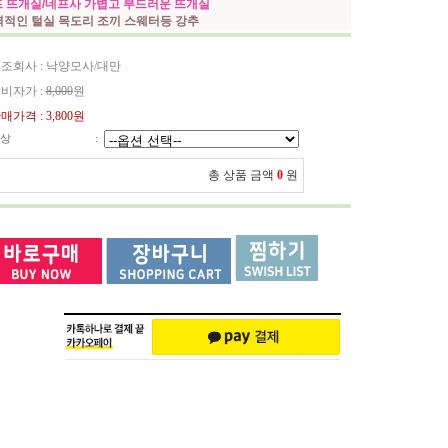
 뜨개실/네프사 가볍고 부드러운 뜨개실
력적인 털실 목도리 조끼 스웨터등 강추
조회사 : 낙양모사/대만
비자가 :
8,000
원
매가격 :
3,800원
상
:
총 상품 금액
0
원