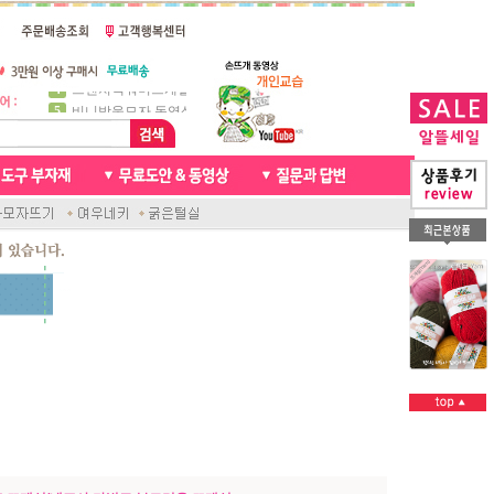
5
비니방울모자 동영상
6
꽈배기목도리
7
천연가죽 핸드메이드라벨
8
신생아모자뜨기
9
아기목도리뜨개질
10
손뜨개인형
1
자라무늬 목도리뜨기
2
브라이언 꽈배기목도리
3
앤디목도리
4
프렌치넥워머뜨개질