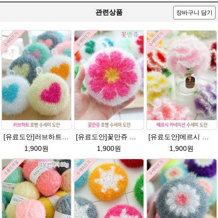
관련상품
장바구니 담기
[유료도안]러브하트 호빵수세미뜨기 도안(수세미실은 옵션에서 추가구매 가능)/별호빵수세미처럼 예쁜수세미뜨기/빤짝이 수세미실/웰빙수세미실/고급수세미실/하트뜨기 반짝이수세미 하트수세미
[유료도안]꽃만쥬 반짝이수세미 코바늘뜨기도안 /수세미뜨기/수세미실/반짝이수세미/반짝이실/수세미실 웰빙수세미 퐁퐁수세미 식빵 코바늘수세미
[유료도안]메르시 카네이션수세미 뜨기 도안(수세미실은 옵션에서 추가구매 가능)/카네이션수세미/별호빵수세미처럼 예쁜 수세미뜨기/수세미실 카네이션만들기 /웰빙수세미실 카네이션도안/고급수세미실/꽃수세미
1,900원
1,900원
1,900원