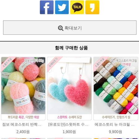
확대보기
함께 구매한 상품
점보 에코스토리 반짝이 80g 대용량 수세미뜨기 뜨개실 친환경소품 뜨개질실//웰빙수세미실/반짝이수세미실/반짝이뜨개실/ 수세미실/대용량수세미/빤짝이실
[유료도안]스윗하트 수세미뜨기 도안(수세미실은 옵션에서 추가구매 가능)예쁜수세미뜨기/빤짝이 수세미실/웰빙수세미실/고급수세미실/하트뜨기 반짝이수세미 하트수세미
에코스토리 뉴 아크릴 21색상(전색상) 1세트 / 수세미실 인형제작 뜨개실 친환경소품 뜨개질실 아크릴수세미실
2,400원
1,900원
9,900원