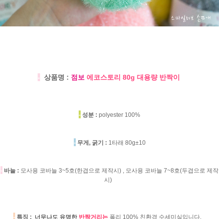
-
상품명 :
점보
에코스토리 80g 대용량 반짝이
-
성분 :
polyester 100%
-
무게, 굵기 :
1타래 80g±10
-
바늘 :
모사용 코바늘 3~5호(한겹으로 제작시) , 모사용 코바늘 7~8호(두겹으로 제작
시)
-
특징 :
너무나도 유명한
반짝거리는
폴리 100% 친환경 수세미실입니다.