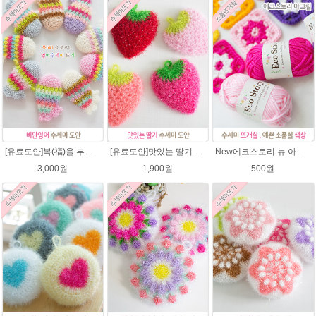
[유료도안]복(福)을 부르는 비단잉어 수세미 코바늘뜨기 도안+꼬리부분 동영상 /복수세미뜨기/수세미실/반짝이수세미/반짝이실/ 힐링 웰빙수세미 퐁퐁수세미 코바늘수세미
[유료도안]맛있는 딸기 수세미뜨기 도안(수세미실은 옵션에서 추가구매 가능)/수세미뜨기/수세미실/반짝이수세미/반짝이실/웰빙수세미 퐁퐁수세미 코바늘수세미
New에코스토리 뉴 아크릴 / 수세미실 인형제작 뜨개실 친환경소품 뜨개질실 아크릴수세미실
3,000원
1,900원
500원